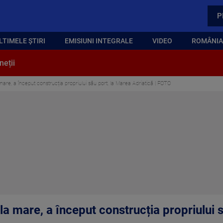
P
LTIMELE ȘTIRI
EMISIUNI INTEGRALE
VIDEO
ROMÂNIA,
neții
 mare, a început construcția propriului său port, la Marea Adriatică | FOTO
 la mare, a început construcția propriului 