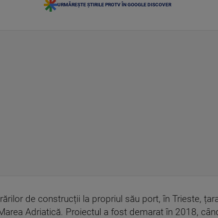
URMĂREȘTE ȘTIRILE PROTV ÎN GOOGLE DISCOVER
rilor de construcții la propriul său port, în Trieste, ța
a Marea Adriatică. Proiectul a fost demarat în 2018, c