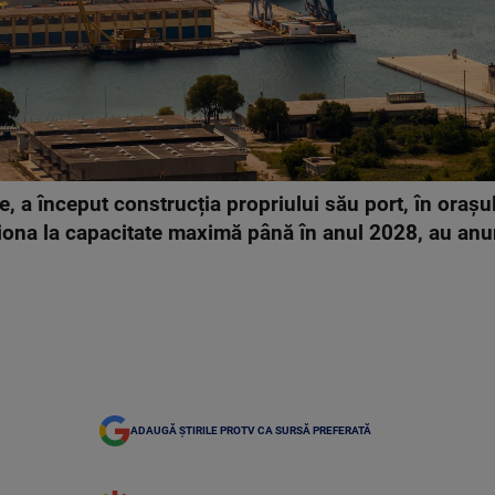
re, a început construcția propriului său port, în orașul
iona la capacitate maximă până în anul 2028, au anunț
ADAUGĂ ȘTIRILE PROTV CA SURSĂ PREFERATĂ