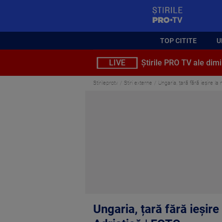
StirilePROTV
TOP CITITE
U
LIVE
Știrile PRO TV ale dimi
Stirileprotv
Stiri externe
Ungaria, țară fără ieșire la
Ungaria, țară fără ieșire