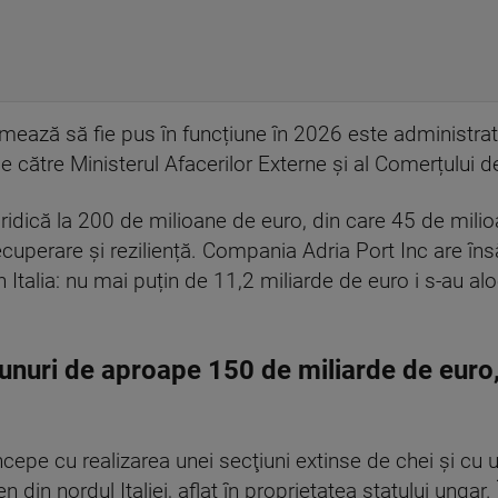
mează să fie pus în funcțiune în 2026 este administra
e către Ministerul Afacerilor Externe și al Comerțului 
ridică la 200 de milioane de euro, din care 45 de milioan
ecuperare și reziliență. Compania Adria Port Inc are în
 Italia: nu mai puțin de 11,2 miliarde de euro i s-au al
unuri de aproape 150 de miliarde de euro,
ncepe cu realizarea unei secţiuni extinse de chei şi cu
 din nordul Italiei, aflat în proprietatea statului ungar.