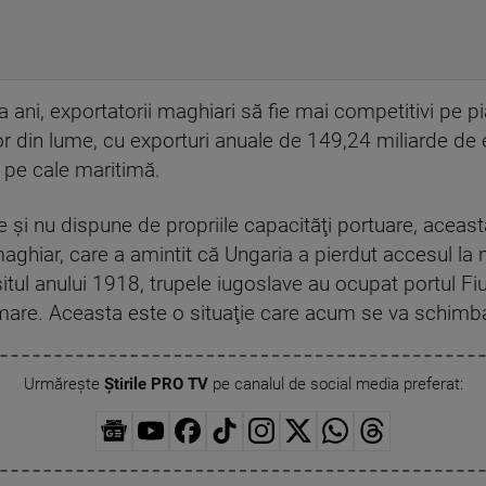
a ani, exportatorii maghiari să fie mai competitivi pe pia
or din lume, cu exporturi anuale de 149,24 miliarde de
 pe cale maritimă.
re şi nu dispune de propriile capacităţi portuare, acea
 maghiar, care a amintit că Ungaria a pierdut accesul la
tul anului 1918, trupele iugoslave au ocupat portul Fiu
 mare. Aceasta este o situaţie care acum se va schimba, 
Urmărește
Știrile PRO TV
pe canalul de social media preferat: