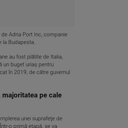
t de Adria Port Inc, companie
de la Budapesta.
e au fost plătite de Italia,
să un buget uriaș pentru
ocat în 2019, de către guvernul
 majoritatea pe cale
 umplerea unei suprafeţe de
 Într-o primă etapă, se va