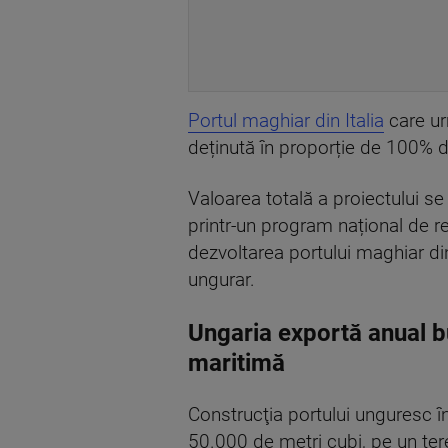
Portul maghiar din Italia
care ur
deținută în proporție de 100% d
Valoarea totală a proiectului se 
printr-un program național de r
dezvoltarea portului maghiar din
ungurar.
Ungaria exportă anual b
maritimă
Construcţia portului unguresc î
50.000 de metri cubi, pe un teren