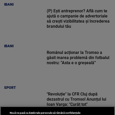
IBANI
(P) Ești antreprenor? Află cum te
ajută o campanie de advertoriale
să crești vizibilitatea și încrederea
brandului tău
IBANI
Românul acționar la Tromso a
găsit marea problemă din fotbalul
nostru: ”Asta e o greșeală”
SPORT
"Revoluție" la CFR Cluj după
dezastrul cu Tromso! Anunțul lui
Ioan Varga: "Curăț tot"
Nouă ne pasă ca datele tale personale să rămână confidențiale