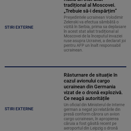
tradițional al Moscovei.
„Trebuie să-i despărțim”
Președintele ucrainean Volodimir
Zelenski va efectua sâmbătă o
vizită în Serbia, prima sa deplasare
STIRI EXTERNE
în acest stat aliat tradițional al
Moscovei de la începutul invaziei
ruse asupra Ucrainei, a declarat joi
pentru AFP un înalt responsabil
ucrainean.
Răsturnare de situație în
cazul avionului cargo
ucrainean din Germania
vizat de o dronă explozivă.
Ce neagă autoritățile
Un oficial din Ministerul de Interne
STIRI EXTERNE
german a negat joi relatările din
presă conform cărora un avion
cargo ucrainean, în apropierea
căruia a fost găsită recent pe
aeroportul din Leipzig o dronă