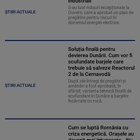
industriali”
S-au luat măsuri excepționale la
ȘTIRI ACTUALE
Guvern, care a aprobat un plan de
pregătire pentru riscuri în
domeniul energiei electrice.
Soluția finală pentru
devierea Dunării. Cum vor fi
scufundate barjele care
trebuie să salveze Reactorul
2 de la Cernavodă
După zile întregi de pregătiri și
ȘTIRI ACTUALE
amânări a fost aprobată, în
sfârșit, varianta tehnică finală de
scufundare în Dunăre a barjelor
încărcate cu rocă.
Cum se luptă România cu
criza energetică. Orașele au