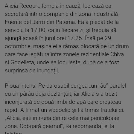
Alicia Recourt, femeia în cauză, lucrează ca
secretară într-o companie din zona industrială
Fuente del Jarro din Paterna. Ea a plecat de la
serviciu la 17.00, ca în fiecare zi, și trebuia să
ajungă acasă în jurul orei 17.25. Însă pe 29
octombrie, mașina ei a rămas blocată pe un drum
care face legătura între zonele rezidențiale Chiva
și Godelleta, unde ea locuiește, după ce a fost
surprinsă de inundații.
Ploua intens. Pe carosabil curgea „un râu” paralel
cu un pârâu deja dezlănțuit, iar Alicia s-a trezit
înconjurată de două limbi de apă care creșteau
rapid. A filmat un videoclip și l-a trimis fratelui ei.
„Alicia, ești într-una dintre cele mai periculoase
zone. Coboară geamul”, i-a recomandat el la