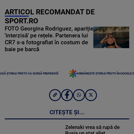
ARTICOL RECOMANDAT DE
SPORT.RO
FOTO Georgina Rodriguez, apariție
'interzisă' pe rețele. Partenera lui
CR7 s-a fotografiat în costum de
baie pe barcă
UGĂ ȘTIRILE PROTV CA SURSĂ PREFERATĂ
URMĂREȘTE ȘTIRILE PROTV ÎN GOOGLE 
CITEȘTE ȘI...
Zelenski vrea să rupă de
Rusia un stat aliat