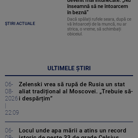
devenit mai întunecate. „Nu
înseamnă să ne întoarcem
în beznă”
Dacă spălați rufele seara, după ce
ȘTIRI ACTUALE
vă întoarceți de la muncă, nu ar
strica, o vreme, să schimbați
obiceiul.
ULTIMELE ȘTIRI
06-
Zelenski vrea să rupă de Rusia un stat
08-
aliat tradițional al Moscovei. „Trebuie să-
2026
i despărțim”
|
22:09
06-
Locul unde apa mării a atins un record
08-
istoric de peste 33 de grade Celsius.