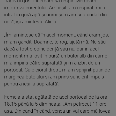
trăgea în jos. Încercam să respir. Mergeam
împotriva curentului. Am ieșit, am respirat, mi-a
intrat în gură apă și noroi și m-am scufundat din
nou”, își amintește Alicia.
„Îmi amintesc că în acel moment, când eram jos,
m-am gândit: Doamne, te rog, ajută-mă. Nu știu
dacă a fost o coincidență sau nu, dar în acel
moment m-a lovit în burtă un butoi alb din câmp,
m-a împins către suprafață și m-a izbit de un
portocal. Cu piciorul drept, m-am sprijinit puțin de
marginea butoiului și am prins suficient impuls
pentru a ieși la suprafață”.
Femeia a stat agățată de acel portocal de la ora
18.15 până la 5 dimineața. „Am petrecut 11 ore
așa. Din când în când, venea un val care mă lovea