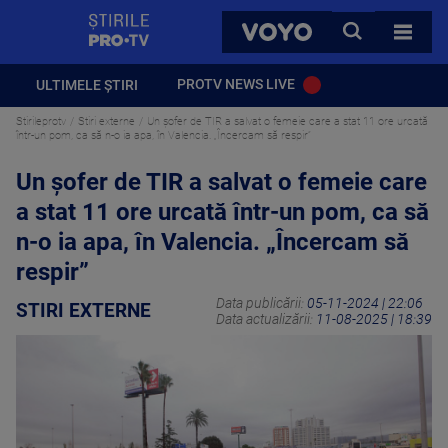
StirilePROTV
CAUTA
VOYO
TOATE 
PROTV NEWS LIVE
ULTIMELE ȘTIRI
Stirileprotv
Stiri externe
Un șofer de TIR a salvat o femeie care a stat 11 ore urcată
într-un pom, ca să n-o ia apa, în Valencia. „Încercam să respir”
Un șofer de TIR a salvat o femeie care
a stat 11 ore urcată într-un pom, ca să
n-o ia apa, în Valencia. „Încercam să
respir”
Data publicării:
05-11-2024 | 22:06
STIRI EXTERNE
Data actualizării:
11-08-2025 | 18:39