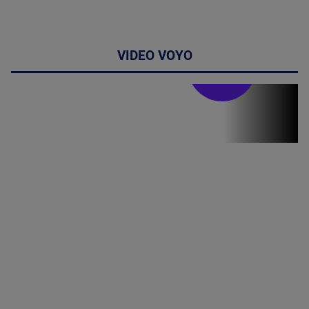
VIDEO VOYO
Stirile PRO TV
Stirile PRO
TV # 19.00 -
06 August
2026
MAI