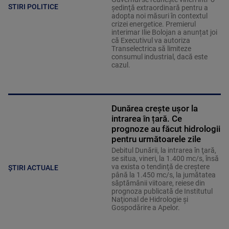
STIRI POLITICE
şedinţă extraordinară pentru a
adopta noi măsuri în contextul
crizei energetice. Premierul
interimar Ilie Bolojan a anunțat joi
că Executivul va autoriza
Transelectrica să limiteze
consumul industrial, dacă este
cazul.
Dunărea crește ușor la
intrarea în țară. Ce
prognoze au făcut hidrologii
pentru următoarele zile
Debitul Dunării, la intrarea în ţară,
se situa, vineri, la 1.400 mc/s, însă
va exista o tendinţă de creştere
ȘTIRI ACTUALE
până la 1.450 mc/s, la jumătatea
săptămânii viitoare, reiese din
prognoza publicată de Institutul
Naţional de Hidrologie şi
Gospodărire a Apelor.