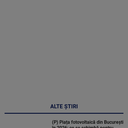
07 August
2026
MAI
MULTE
DETALII
03:33:11
ALTE ȘTIRI
(P) Piața fotovoltaică din București
în 2026: ce se schimbă pentru