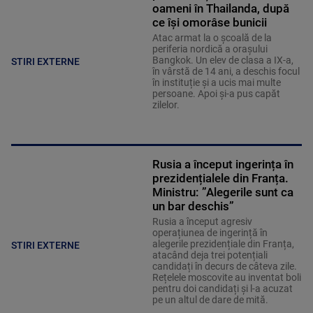
oameni în Thailanda, după
ce își omorâse bunicii
Atac armat la o școală de la
periferia nordică a orașului
Bangkok. Un elev de clasa a IX-a,
STIRI EXTERNE
în vârstă de 14 ani, a deschis focul
în instituție și a ucis mai multe
persoane. Apoi și-a pus capăt
zilelor.
Rusia a început ingerința în
prezidențialele din Franța.
Ministru: ”Alegerile sunt ca
un bar deschis”
Rusia a început agresiv
operațiunea de ingerință în
alegerile prezidențiale din Franța,
STIRI EXTERNE
atacând deja trei potențiali
candidați în decurs de câteva zile.
Rețelele moscovite au inventat boli
pentru doi candidați și l-a acuzat
pe un altul de dare de mită.