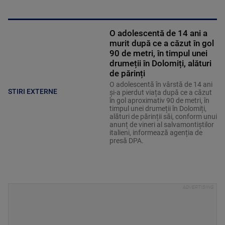
O adolescentă de 14 ani a
murit după ce a căzut în gol
90 de metri, în timpul unei
drumeții în Dolomiți, alături
de părinți
O adolescentă în vârstă de 14 ani
STIRI EXTERNE
și-a pierdut viața după ce a căzut
în gol aproximativ 90 de metri, în
timpul unei drumeții în Dolomiți,
alături de părinții săi, conform unui
anunț de vineri al salvamontiștilor
italieni, informează agenția de
presă DPA.