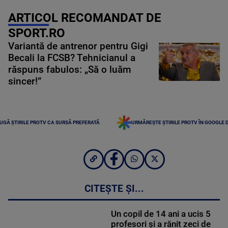
ARTICOL RECOMANDAT DE
SPORT.RO
Variantă de antrenor pentru Gigi
Becali la FCSB? Tehnicianul a
răspuns fabulos: „Să o luăm
sincer!”
UGĂ ȘTIRILE PROTV CA SURSĂ PREFERATĂ
URMĂREȘTE ȘTIRILE PROTV ÎN GOOGLE 
CITEȘTE ȘI...
Un copil de 14 ani a ucis 5
profesori și a rănit zeci de