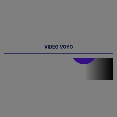
VIDEO VOYO
Stirile PRO TV
Stirile PRO
TV # 06.00 -