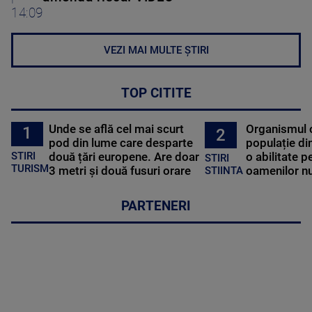
14:09
VEZI MAI MULTE ȘTIRI
TOP CITITE
Unde se află cel mai scurt
Organismul 
1
2
pod din lume care desparte
populație di
STIRI
două țări europene. Are doar
o abilitate p
STIRI
TURISM
3 metri și două fusuri orare
oamenilor nu
STIINTA
PARTENERI