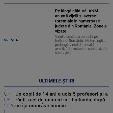
Pe lângă căldură, ANM
anunță vijelii și averse
torențiale în numeroase
județe din România. Zonele
vizate
Valul de căldură persistă pe
VREMEA
teritoriul României. Meterologii au
prelungit vineri dimineață
avertizările meteo de caniculă, dar
și de vijelii.
ULTIMELE ȘTIRI
07-
Un copil de 14 ani a ucis 5 profesori și a
08-
rănit zeci de oameni în Thailanda, după
2026
ce își omorâse bunicii
|