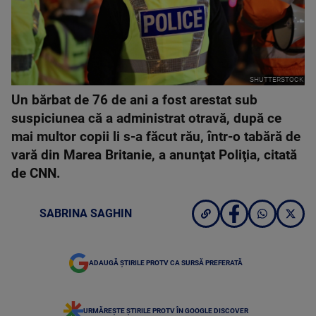
SHUTTERSTOCK
Un bărbat de 76 de ani a fost arestat sub
suspiciunea că a administrat otravă, după ce
mai multor copii li s-a făcut rău, într-o tabără de
vară din Marea Britanie, a anunţat Poliţia, citată
de CNN.
SABRINA SAGHIN
ADAUGĂ ȘTIRILE PROTV CA SURSĂ PREFERATĂ
URMĂREȘTE ȘTIRILE PROTV ÎN GOOGLE DISCOVER