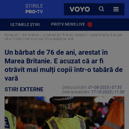
StirilePROTV
CAUTA
VOYO
TOATE 
PROTV NEWS LIVE
ULTIMELE ȘTIRI
Stirileprotv
Stiri externe
Un bărbat de 76 de ani, arestat în Marea Britanie. E acuzat
că ar fi otrăvit mai mulți copii într-o tabără de vară
Un bărbat de 76 de ani, arestat în
Marea Britanie. E acuzat că ar fi
otrăvit mai mulți copii într-o tabără de
vară
Data publicării:
01-08-2025 | 07:35
STIRI EXTERNE
Data actualizării:
17-10-2025 | 11:30