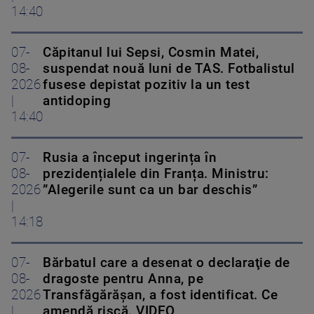
14:40
07-
Căpitanul lui Sepsi, Cosmin Matei,
08-
suspendat nouă luni de TAS. Fotbalistul
2026
fusese depistat pozitiv la un test
|
antidoping
14:40
07-
Rusia a început ingerința în
08-
prezidențialele din Franța. Ministru:
2026
”Alegerile sunt ca un bar deschis”
|
14:18
07-
Bărbatul care a desenat o declaraţie de
08-
dragoste pentru Anna, pe
2026
Transfăgărăşan, a fost identificat. Ce
|
amendă riscă. VIDEO