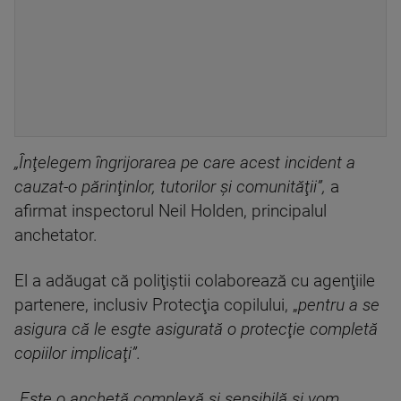
„Înţelegem îngrijorarea pe care acest incident a
cauzat-o părinţinlor, tutorilor şi comunităţii”,
a
afirmat inspectorul Neil Holden, principalul
anchetator.
El a adăugat că poliţiştii colaborează cu agenţiile
partenere, inclusiv Protecţia copilului, „
pentru a se
asigura că le esgte asigurată o protecţie completă
copiilor implicaţi”.
„
Este o anchetă complexă şi sensibilă şi vom