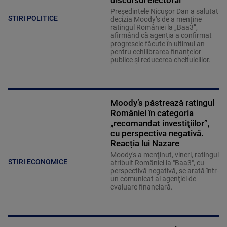
discursul electoral”
Președintele Nicușor Dan a salutat
STIRI POLITICE
decizia Moody’s de a menține
ratingul României la „Baa3”,
afirmând că agenția a confirmat
progresele făcute în ultimul an
pentru echilibrarea finanțelor
publice și reducerea cheltuielilor.
Moody’s păstrează ratingul
României în categoria
„recomandat investiţiilor”,
cu perspectiva negativă.
Reacția lui Nazare
Moody's a menţinut, vineri, ratingul
STIRI ECONOMICE
atribuit României la "Baa3", cu
perspectivă negativă, se arată într-
un comunicat al agenţiei de
evaluare financiară.