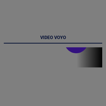
VIDEO VOYO
Stirile PRO TV
Stirile PRO
TV # 19.00 -
07 August