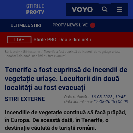
StirilePROTV
CAUTA
VOYO
TOATE 
PROTV NEWS LIVE
ULTIMELE ȘTIRI
LIVE
Știrile PRO TV ale dimineții
Stirileprotv
Stiri externe
Tenerife a fost cuprinsă de incendii de vegetație uriașe.
Locuitorii din două localități au fost evacuați
Tenerife a fost cuprinsă de incendii de
vegetație uriașe. Locuitorii din două
localități au fost evacuați
Data publicării:
16-08-2023 | 19:45
STIRI EXTERNE
Data actualizării:
12-08-2025 | 06:09
Incendiile de vegetație continuă să facă prăpăd,
în Europa. De această dată, în Tenerife, o
destinație căutată de turiștii români.