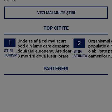
VEZI MAI MULTE ȘTIRI
TOP CITITE
Unde se află cel mai scurt
Organismul 
1
2
pod din lume care desparte
populație di
STIRI
două țări europene. Are doar
o abilitate p
STIRI
TURISM
3 metri și două fusuri orare
oamenilor nu
STIINTA
PARTENERI