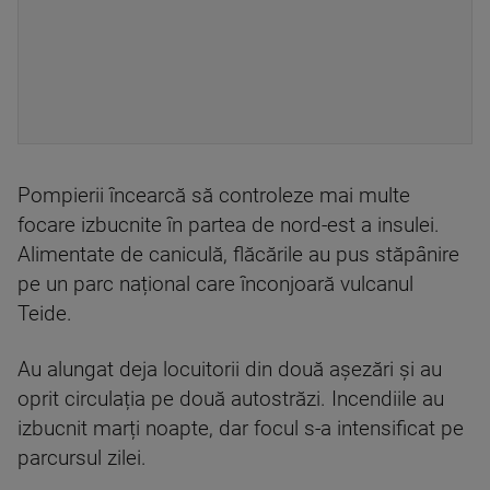
Pompierii încearcă să controleze mai multe
focare izbucnite în partea de nord-est a insulei.
Alimentate de caniculă, flăcările au pus stăpânire
pe un parc național care înconjoară vulcanul
Teide.
Au alungat deja locuitorii din două aşezări și au
oprit circulația pe două autostrăzi. Incendiile au
izbucnit marți noapte, dar focul s-a intensificat pe
parcursul zilei.