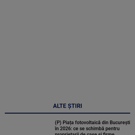
2026
MAI
MULTE
DETALII
48:24
ALTE ȘTIRI
(P) Piața fotovoltaică din București
în 2026: ce se schimbă pentru
proprietarii de case și firme