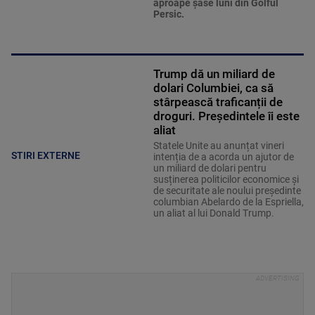
aproape şase luni din Golful
Persic.
Trump dă un miliard de
dolari Columbiei, ca să
stârpească traficanții de
droguri. Președintele îi este
aliat
Statele Unite au anunțat vineri
STIRI EXTERNE
intenția de a acorda un ajutor de
un miliard de dolari pentru
susținerea politicilor economice și
de securitate ale noului președinte
columbian Abelardo de la Espriella,
un aliat al lui Donald Trump.