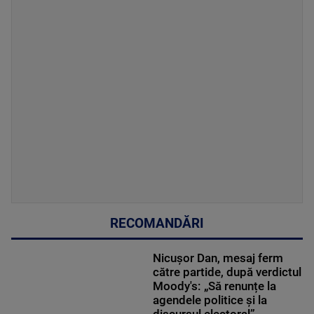
RECOMANDĂRI
Nicușor Dan, mesaj ferm
către partide, după verdictul
Moody's: „Să renunțe la
agendele politice şi la