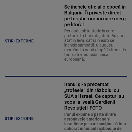
Se încheie oficial o epocă în
Bulgaria. Îi privește direct
pe turiștii români care merg
pe litoral
Perioada obligatorie în care
prețurile trebuie afișate în Bulgaria
atât în leva, cât și în euro se
STIRI EXTERNE
încheie sâmbătă, 8 august,
marcând o nouă etapă în tranziția
țării către moneda unică
europeană.
Iranul și-a prezentat
„trofeele” din războiul cu
SUA și Israel. Ce capturi au
scos la iveală Gardienii
Revoluției | FOTO
Iranul expune o parte dintre
STIRI EXTERNE
aeronavele americane şi
israeliene pe care susţine că le-a
doborât în timpul războiului de