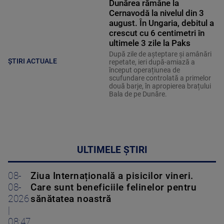
Dunărea rămâne la
Cernavodă la nivelul din 3
august. În Ungaria, debitul a
crescut cu 6 centimetri în
ultimele 3 zile la Paks
După zile de așteptare și amânări
ȘTIRI ACTUALE
repetate, ieri după-amiază a
început operațiunea de
scufundare controlată a primelor
două barje, în apropierea brațului
Bala de pe Dunăre.
ULTIMELE ȘTIRI
08-
Ziua Internațională a pisicilor vineri.
08-
Care sunt beneficiile felinelor pentru
2026
sănătatea noastră
|
08:47