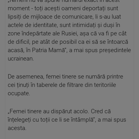
„Nimeni nu va spune numărul exact în acest
moment - toți acești oameni deportați sunt
lipsiți de mijloace de comunicare, li s-au luat
actele de identitate, sunt intimidați și duși în
zone îndepărtate ale Rusiei, așa că va fi pe cât
de dificil, pe atât de posibil ca ei să se întoarcă
acasă, în Patria Mamă”, a mai spus președintele
ucrainean.
De asemenea, femei tinere se numără printre
cei ținuți în taberele de filtrare din teritoriile
ocupate.
„Femei tinere au dispărut acolo. Cred că
înțelegeți cu toții ce li se întâmplă”, a mai spus
acesta.