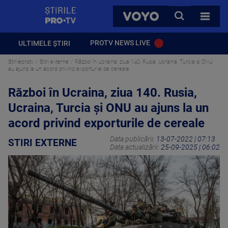
StirilePROTV
CAUTA
VOYO
TOATE 
PROTV NEWS LIVE
ULTIMELE ȘTIRI
Stirileprotv
Stiri externe
Război în Ucraina, ziua 140. Rusia, Ucraina, Turcia și ONU
au ajuns la un acord privind exporturile de cereale
Război în Ucraina, ziua 140. Rusia,
Ucraina, Turcia și ONU au ajuns la un
acord privind exporturile de cereale
Data publicării:
13-07-2022 | 07:13
STIRI EXTERNE
Data actualizării:
25-09-2025 | 06:02