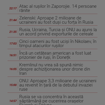
Atac al rușilor în Zaporojie. 14 persoane
22:17
rănite
Zelenski: Aproape 2 milioane de
21:44
ucraineni au fost duși cu forța în Rusia
Rusia, Ucraina, Turcia și ONU au ajuns la
21:35
un acord privind exporturile de cereale
Cinci oameni au fost uciși în Nikolaev, în
17:03
timpul atacurilor rușilor
Încă un cetățean american a fost luat
16:51
prizonier de ruși, în Donețk
Kremlinul nu vrea să spună nimic
despre achiziţionarea unor drone din
16:05
Iran
ONU: Aproape 3,3 milioane de ucraineni
au revenit în țară de la debutul invaziei
15:00
ruse
Rusia se va concentra în această
săptămână pe cucerirea orașelor
14:57