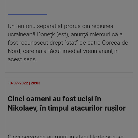
Un teritoriu separatist prorus din regiunea
ucraineană Doneţk (est), anunţă miercuri că a
fost recunoscut drept ”stat” de către Coreea de
Nord, care nu a făcut imediat vreun anunţ în
acest sens.
13-07-2022 | 20:03
Cinci oameni au fost uciși în
Nikolaev, în timpul atacurilor rușilor
Cinci persoane au murit în atacul forțelor ruse