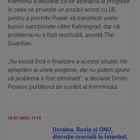
Kremlinul a declarat că se așteaptă la progrese
în ceea ce privește un posibil acord cu UE
pentru a permite Rusiei să tranziteze unele
bunuri sancționate către Kaliningrad, dar că
problema nu a fost rezolvată, anunță The
Guardian.
„
Nu există încă o finalizare a acestei situații. Ne
așteptăm la unele progrese, dar nu putem spune
că problema a fost eliminată
”, a declarat Dmitri
Peskov, purtătorul de cuvânt al Kremlinului.
13-07-2022 | 17:15
Ucraina, Rusia și ONU,
discuție crucială la Istanbul,