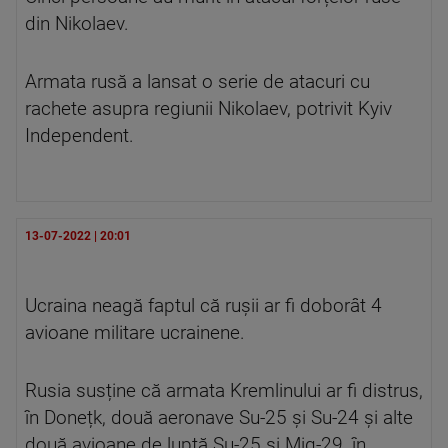
din Nikolaev.
Armata rusă a lansat o serie de atacuri cu
rachete asupra regiunii Nikolaev, potrivit Kyiv
Independent.
13-07-2022 | 20:01
Ucraina neagă faptul că rușii ar fi doborât 4
avioane militare ucrainene.
Rusia susține că armata Kremlinului ar fi distrus,
în Donețk, două aeronave Su-25 și Su-24 și alte
două avioane de luptă Su-25 și Mig-29, în