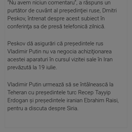
”Nu avem niciun comentaru”, a răspuns un
purtător de cuvânt al preşedinţiei ruse, Dmitri
Peskov, întrenat despre acest subiect în
conferinţa sa de presă telefonică zilnică.
Peskov dă asigurări că preşedintele rus
Vladimir Putin nu va negocia achiziţionarea
acestei aparaturi în cursul vizitei sale în Iran
prevăzută la 19 iulie.
Vladimir Putin urmează să se întâlnească la
Teheran cu preşedintele turc Recep Tayyip
Erdogan şi preşedintele iranian Ebrahim Raisi,
pentru a discuta despre Siria.