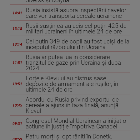
Siversk și Dolyna
Rusia insistă asupra inspectării navelor
14:41
care vor transporta cereale ucrainene
Rușii susțin că au ucis cel puțin 425 de
13:18
militari ucraineni în ultimele 24 de ore
Cel puțin 349 de copii au fost uciși de la
13:14
începutul războiului din Ucraina
Rusia ar putea lua în considerare
tranzitul de gaze prin Ucraina și după
11:51
2024
Forțele Kievului au distrus șase
depozite de armament ale rușilor, în
10:51
ultimele 24 de ore
Acordul cu Rusia privind exportul de
cereale a ajuns în faza finală, anunță
10:45
Kievul
Congresul Mondial Ucrainean a inițiat o
09:31
acțiune în justiție împotriva Canadei
Patru morți și opt răniți în Donețk,
08:59