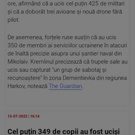
ore, afirmând că a ucis cel puțin 425 de militari
și că a doborât trei avioane și nouă drone fără
pilot.
De asemenea, forțele ruse susțin că au ucis
350 de membri ai serviciilor ucrainene în atacuri
de înaltă precizie asupra unui șantier naval din
Mikolaiv. Kremlinul precizează că trupele sale au
ucis sau capturat "un grup de sabotaj și
recunoaștere" în zona Dementievka din regiunea
Harkov, notează
The Guardian
.
13-07-2022 | 16:14
Cel puțin 349 de copii au fost uciși