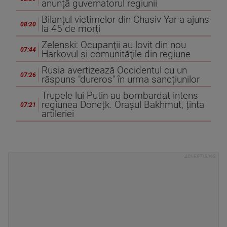
anunță guvernatorul regiunii
Bilanțul victimelor din Chasiv Yar a ajuns
08:20
la 45 de morți
Zelenski: Ocupanţii au lovit din nou
07:44
Harkovul şi comunităţile din regiune
Rusia avertizează Occidentul cu un
07:26
răspuns "dureros" în urma sancțiunilor
Trupele lui Putin au bombardat intens
regiunea Donețk. Orașul Bakhmut, ținta
07:21
artileriei