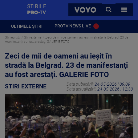
StirilePROTV
CAUTA
VOYO
TOATE 
PROTV NEWS LIVE
ULTIMELE ȘTIRI
Stirileprotv
Stiri externe
Zeci de mii de oameni au ieșit în stradă la Belgrad. 23 de
manifestanţi au fost arestaţi. GALERIE FOTO
Zeci de mii de oameni au ieșit în
stradă la Belgrad. 23 de manifestanţi
au fost arestaţi. GALERIE FOTO
Data publicării:
24-05-2026 | 09:09
STIRI EXTERNE
Data actualizării:
24-05-2026 | 12:30