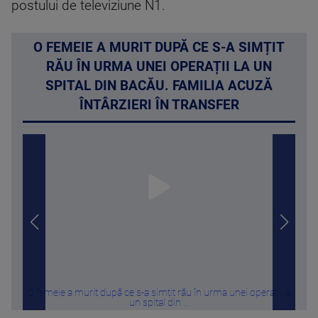
postului de televiziune N1.
O FEMEIE A MURIT DUPĂ CE S-A SIMȚIT
RĂU ÎN URMA UNEI OPERAȚII LA UN
SPITAL DIN BACĂU. FAMILIA ACUZĂ
ÎNTÂRZIERI ÎN TRANSFER
O femeie a murit după ce s-a simțit rău în urma unei operații la
De 
un spital din ...