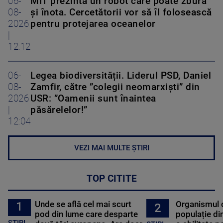
06-
MIT prezintă un robot care poate zbura
08-
și înota. Cercetătorii vor să îl folosească
2026
pentru protejarea oceanelor
|
12:12
06-
Legea biodiversității. Liderul PSD, Daniel
08-
Zamfir, către ”colegii neomarxiști” din
2026
USR: ”Oamenii sunt înaintea
|
păsărelelor!”
12:04
VEZI MAI MULTE ȘTIRI
TOP CITITE
Unde se află cel mai scurt
Organismul 
1
2
pod din lume care desparte
populație di
STIRI