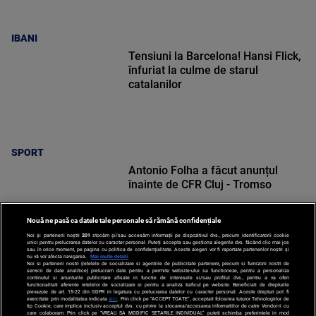
IBANI
Tensiuni la Barcelona! Hansi Flick,
înfuriat la culme de starul
catalanilor
SPORT
Antonio Folha a făcut anunțul
înainte de CFR Cluj - Tromso
Nouă ne pasă ca datele tale personale să rămână confidențiale
Noi și partenerii noștri
201
stocăm și/sau accesăm informații pe dispozitivul dvs., precum identificatorii cookie
unici pentru prelucrarea datelor cu caracter personal. Puteți accepta sau gestiona alegerile dvs. făcând clic mai jos
sau în orice moment, pe pagina cu politica de confidențialitate. Aceste alegeri vor fi raportate partenerilor noștri și
nu vă vor afecta navigarea.
Mai multe detalii
Noi si partenerii nostri (retelele de socializare si agentiile de publicitate partenere, precum si furnizorii nostri de
SPORT
servicii de date analitice) prelucram date pentru a permite website-ului sa functioneze, pentru a personaliza
continutul si anunturile publicitare afisate in functie de interesele si/sau profilul dvs., pentru a va oferi
functionalitati aferente retelelor de socializare si pentru a analiza traficul pe website. Beneficiati de drepturile
prevazute de art. 15-22 din GDPR in legatura cu prelucrarea datelor cu caracter personal. Aceste drepturi pot fi
exercitate prin modalitatea indicata
aici
. Prin click pe “ACCEPT TOATE”, acceptati folosirea tuturor Tehnologiilor de
tip Cookie, care implica inclusiv acceptul dvs. cu privire la stocarea/accesarea informatiilor de catre Vendor-ii cu
care colaboram. Prin click pe “VREAU SA MODIFIC SETARILE INDIVIDUAL” puteti schimba preferintele in mod