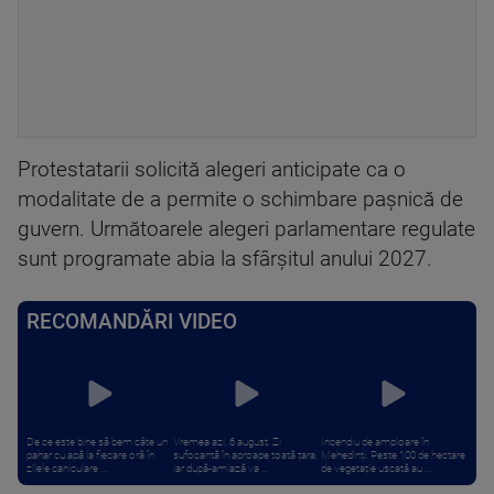
Protestatarii solicită alegeri anticipate ca o
modalitate de a permite o schimbare paşnică de
guvern. Următoarele alegeri parlamentare regulate
sunt programate abia la sfârşitul anului 2027.
RECOMANDĂRI VIDEO
De ce este bine să bem câte un
Vremea azi, 6 august. Zi
Incendiu de amploare în
pahar cu apă la fiecare oră în
sufocantă în aproape toată țara,
Mehedinți. Peste 100 de hectare
zilele caniculare ...
iar după-amiază va ...
de vegetație uscată au ...