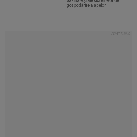
bazinale şi ale sistemelor de
gospodărire a apelor.