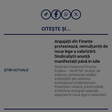
CITEȘTE ȘI...
Angajații din Finanțe
protestează, nemulțumiți de
noua lege a salarizării.
Sindicaliștii anunță
manifestații până în iulie
Sindicatul Naţional Finanţe
ȘTIRI ACTUALE
Publice – SindFISC, începe, de
miercuri, pichetarea sediilor
instituţiilor din sistemul
instituţional al Ministerului
Finanţelor, cerând, printre altele,
instituirea unei grile salariale
separate în noua lege a salarizării.