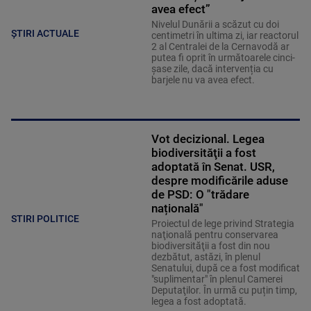
avea efect”
Nivelul Dunării a scăzut cu doi
ȘTIRI ACTUALE
centimetri în ultima zi, iar reactorul
2 al Centralei de la Cernavodă ar
putea fi oprit în următoarele cinci-
șase zile, dacă intervenția cu
barjele nu va avea efect.
Vot decizional. Legea
biodiversităţii a fost
adoptată în Senat. USR,
despre modificările aduse
de PSD: O "trădare
națională"
STIRI POLITICE
Proiectul de lege privind Strategia
naţională pentru conservarea
biodiversităţii a fost din nou
dezbătut, astăzi, în plenul
Senatului, după ce a fost modificat
"suplimentar" în plenul Camerei
Deputaţilor. În urmă cu puțin timp,
legea a fost adoptată.