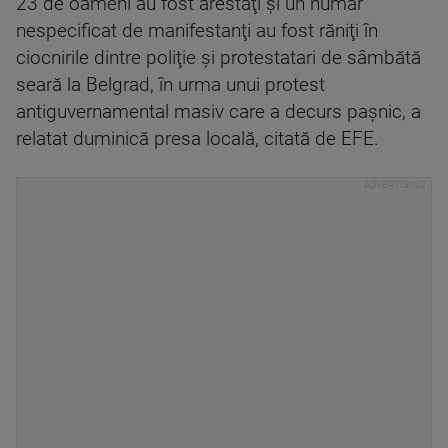
23 de oameni au fost arestaţi şi un număr
nespecificat de manifestanţi au fost răniţi în
ciocnirile dintre poliţie şi protestatari de sâmbătă
seară la Belgrad, în urma unui protest
antiguvernamental masiv care a decurs paşnic, a
relatat duminică presa locală, citată de EFE.