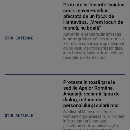
Proteste în Tenerife înaintea
sosirii navei Hondius,
afectată de un focar de
Hantavirus. „Vrem locuri de
muncă, nu boală”
Autoritățile sanitare din întreaga
STIRI EXTERNE
lume se grăbesc să dea de urma a
zeci de persoane care au debarcat
de pe vasul de croazieră Hondius,
luna trecută, înainte de detectarea
focarului de Hantavirus.
Proteste în toată țara la
sediile Apelor Române.
Angajații reclamă lipsa de
dialog, reducerea
personalului și salarii mici
Sindicatul Mureşul din Apele
ȘTIRI ACTUALE
Române organizează, luni, protest
în întreaga ţară, angajaţii
pichetând ediile administraţiilor