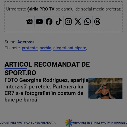
Urmărește
Știrile PRO TV
pe canalul de social media preferat:
Sursa:
Agerpres
Etichete:
proteste
,
serbia
,
alegeri anticipate
,
ARTICOL RECOMANDAT DE
SPORT.RO
FOTO Georgina Rodriguez, apariție
'interzisă' pe rețele. Partenera lui
CR7 s-a fotografiat în costum de
baie pe barcă
UGĂ ȘTIRILE PROTV CA SURSĂ PREFERATĂ
URMĂREȘTE ȘTIRILE PROTV ÎN GOOGLE 