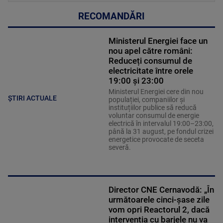
RECOMANDĂRI
Ministerul Energiei face un
nou apel către români:
Reduceți consumul de
electricitate între orele
19:00 și 23:00
Ministerul Energiei cere din nou
ȘTIRI ACTUALE
populației, companiilor și
instituțiilor publice să reducă
voluntar consumul de energie
electrică în intervalul 19:00–23:00,
până la 31 august, pe fondul crizei
energetice provocate de seceta
severă.
Director CNE Cernavodă: „În
următoarele cinci-șase zile
vom opri Reactorul 2, dacă
intervenția cu barjele nu va