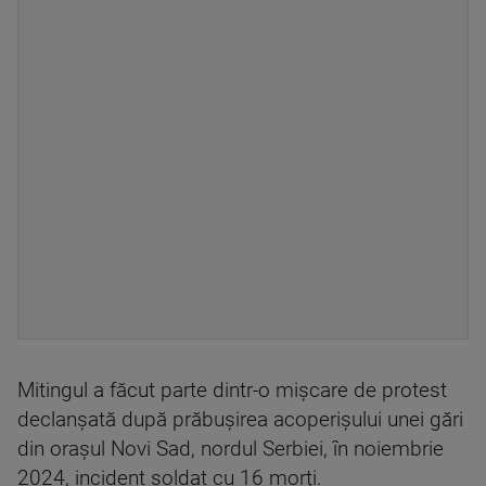
Mitingul a făcut parte dintr-o mişcare de protest
declanşată după prăbuşirea acoperişului unei gări
din oraşul Novi Sad, nordul Serbiei, în noiembrie
2024, incident soldat cu 16 morţi.