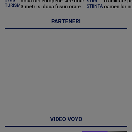
două țări europene. Are doar
o abilitate p
STIRI
TURISM
3 metri și două fusuri orare
oamenilor nu
STIINTA
PARTENERI
VIDEO VOYO