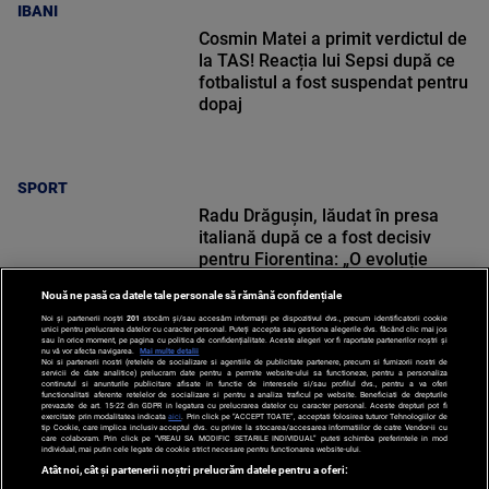
IBANI
Cosmin Matei a primit verdictul de
la TAS! Reacția lui Sepsi după ce
fotbalistul a fost suspendat pentru
dopaj
SPORT
Radu Drăgușin, lăudat în presa
italiană după ce a fost decisiv
pentru Fiorentina: „O evoluție
reușită”
Nouă ne pasă ca datele tale personale să rămână confidențiale
Noi și partenerii noștri
201
stocăm și/sau accesăm informații pe dispozitivul dvs., precum identificatorii cookie
unici pentru prelucrarea datelor cu caracter personal. Puteți accepta sau gestiona alegerile dvs. făcând clic mai jos
sau în orice moment, pe pagina cu politica de confidențialitate. Aceste alegeri vor fi raportate partenerilor noștri și
nu vă vor afecta navigarea.
Mai multe detalii
SPORT
Noi si partenerii nostri (retelele de socializare si agentiile de publicitate partenere, precum si furnizorii nostri de
servicii de date analitice) prelucram date pentru a permite website-ului sa functioneze, pentru a personaliza
continutul si anunturile publicitare afisate in functie de interesele si/sau profilul dvs., pentru a va oferi
functionalitati aferente retelelor de socializare si pentru a analiza traficul pe website. Beneficiati de drepturile
prevazute de art. 15-22 din GDPR in legatura cu prelucrarea datelor cu caracter personal. Aceste drepturi pot fi
exercitate prin modalitatea indicata
aici
. Prin click pe “ACCEPT TOATE”, acceptati folosirea tuturor Tehnologiilor de
tip Cookie, care implica inclusiv acceptul dvs. cu privire la stocarea/accesarea informatiilor de catre Vendor-ii cu
care colaboram. Prin click pe “VREAU SA MODIFIC SETARILE INDIVIDUAL” puteti schimba preferintele in mod
individual, mai putin cele legate de cookie strict necesare pentru functionarea website-ului.
Atât noi, cât și partenerii noștri prelucrăm datele pentru a oferi: