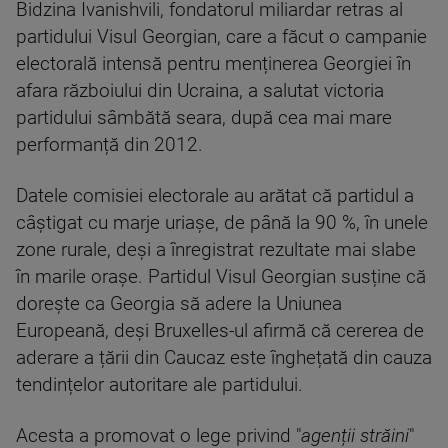
Bidzina Ivanishvili, fondatorul miliardar retras al
partidului Visul Georgian, care a făcut o campanie
electorală intensă pentru menținerea Georgiei în
afara războiului din Ucraina, a salutat victoria
partidului sâmbătă seara, după cea mai mare
performanță din 2012.
Datele comisiei electorale au arătat că partidul a
câștigat cu marje uriașe, de până la 90 %, în unele
zone rurale, deși a înregistrat rezultate mai slabe
în marile orașe. Partidul Visul Georgian susține că
dorește ca Georgia să adere la Uniunea
Europeană, deși Bruxelles-ul afirmă că cererea de
aderare a țării din Caucaz este înghețată din cauza
tendințelor autoritare ale partidului.
Acesta a promovat o lege privind "
agenții străini
"