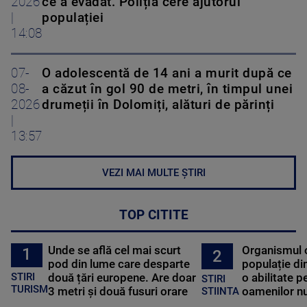
2026
ce a evadat. Poliția cere ajutorul
|
populației
14:08
07-
O adolescentă de 14 ani a murit după ce
08-
a căzut în gol 90 de metri, în timpul unei
2026
drumeții în Dolomiți, alături de părinți
|
13:57
VEZI MAI MULTE ȘTIRI
TOP CITITE
Unde se află cel mai scurt
Organismul 
1
2
pod din lume care desparte
populație di
STIRI
două țări europene. Are doar
o abilitate p
STIRI
TURISM
3 metri și două fusuri orare
oamenilor nu
STIINTA