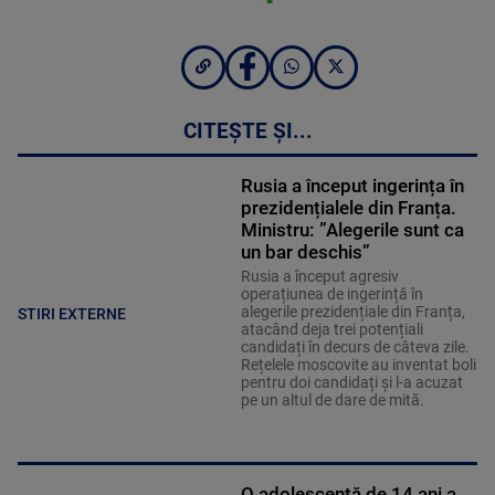
CITEȘTE ȘI...
Rusia a început ingerința în
prezidențialele din Franța.
Ministru: ”Alegerile sunt ca
un bar deschis”
Rusia a început agresiv
operațiunea de ingerință în
alegerile prezidențiale din Franța,
STIRI EXTERNE
atacând deja trei potențiali
candidați în decurs de câteva zile.
Rețelele moscovite au inventat boli
pentru doi candidați și l-a acuzat
pe un altul de dare de mită.
O adolescentă de 14 ani a