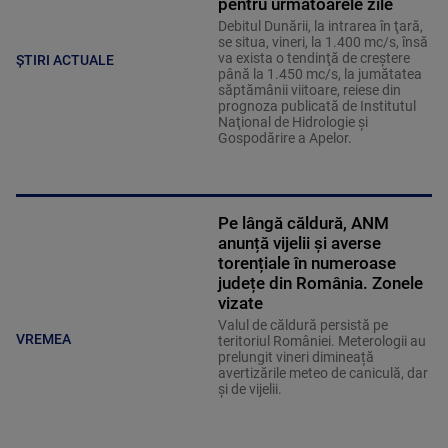
pentru următoarele zile
Debitul Dunării, la intrarea în ţară,
se situa, vineri, la 1.400 mc/s, însă
va exista o tendinţă de creştere
ȘTIRI ACTUALE
până la 1.450 mc/s, la jumătatea
săptămânii viitoare, reiese din
prognoza publicată de Institutul
Naţional de Hidrologie şi
Gospodărire a Apelor.
Pe lângă căldură, ANM
anunță vijelii și averse
torențiale în numeroase
județe din România. Zonele
vizate
Valul de căldură persistă pe
VREMEA
teritoriul României. Meterologii au
prelungit vineri dimineață
avertizările meteo de caniculă, dar
și de vijelii.