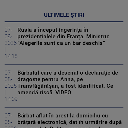
ULTIMELE ȘTIRI
07-
Rusia a început ingerința în
08-
prezidențialele din Franța. Ministru:
2026
”Alegerile sunt ca un bar deschis”
|
14:18
07-
Bărbatul care a desenat o declaraţie de
08-
dragoste pentru Anna, pe
2026
Transfăgărăşan, a fost identificat. Ce
|
amendă riscă. VIDEO
14:09
07-
Bărbat aflat în arest la domiciliu cu
08-
brățară electronică, dat în urmărire după