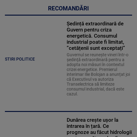
RECOMANDĂRI
Ședință extraordinară de
Guvern pentru criza
energetică. Consumul
industrial poate fi limitat,
”cetățenii sunt exceptați”
Guvernul se reuneşte vineri într-o
STIRI POLITICE
şedinţă extraordinară pentru a
adopta noi măsuri în contextul
crizei energetice. Premierul
interimar Ilie Bolojan a anunțat joi
că Executivul va autoriza
Transelectrica să limiteze
consumul industrial, dacă este
cazul.
Dunărea crește ușor la
intrarea în țară. Ce
prognoze au făcut hidrologii