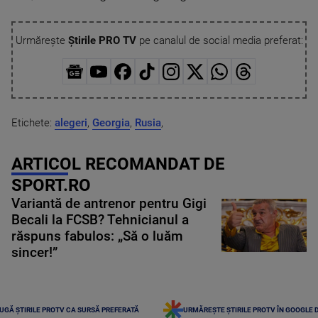
Urmărește
Știrile PRO TV
pe canalul de social media preferat:
Etichete:
alegeri
,
Georgia
,
Rusia
,
ARTICOL RECOMANDAT DE
SPORT.RO
Variantă de antrenor pentru Gigi
Becali la FCSB? Tehnicianul a
răspuns fabulos: „Să o luăm
sincer!”
UGĂ ȘTIRILE PROTV CA SURSĂ PREFERATĂ
URMĂREȘTE ȘTIRILE PROTV ÎN GOOGLE 