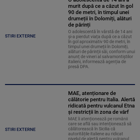
murit după ce a căzut în gol
90 de metri, în timpul unei
drumeții în Dolomiți, alături
de părinți
O adolescentă în vârstă de 14 ani
STIRI EXTERNE
și-a pierdut viața după ce a căzut
în gol aproximativ 90 de metri, în
timpul unei drumeții în Dolomiți,
alături de părinții săi, conform unui
anunț de vineri al salvamontiștilor
italieni, informează agenția de
presă DPA.
MAE, atenționare de
călătorie pentru Italia. Alertă
ridicată pentru vulcanul Etna
și restricții în zona de vârf
MAE îi atenționează pe românii
care se află sau intenționează să
călătorească în Sicilia că
STIRI EXTERNE
autoritățile italiene au ridicat
nivelul de alertă pentru vulcanul