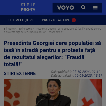
StirilePROTV
CAUTA
VOYO
TOATE 
PROTV NEWS LIVE
ULTIMELE ȘTIRI
Stirileprotv
Stiri externe
Președinta Georgiei cere populației să iasă în stradă pentru
a protesta față de rezultatul alegerilor: ”Fraudă totală!”
Președinta Georgiei cere populației să
iasă în stradă pentru a protesta față
de rezultatul alegerilor: ”Fraudă
totală!”
Data publicării:
27-10-2024 | 21:41
STIRI EXTERNE
Data actualizării:
11-08-2025 | 18:51