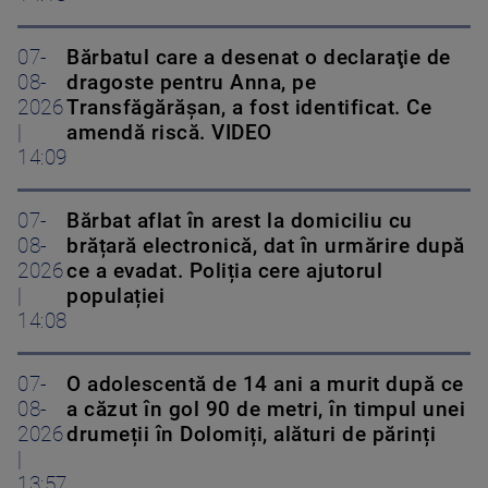
07-
Bărbatul care a desenat o declaraţie de
08-
dragoste pentru Anna, pe
2026
Transfăgărăşan, a fost identificat. Ce
|
amendă riscă. VIDEO
14:09
07-
Bărbat aflat în arest la domiciliu cu
08-
brățară electronică, dat în urmărire după
2026
ce a evadat. Poliția cere ajutorul
|
populației
14:08
07-
O adolescentă de 14 ani a murit după ce
08-
a căzut în gol 90 de metri, în timpul unei
2026
drumeții în Dolomiți, alături de părinți
|
13:57