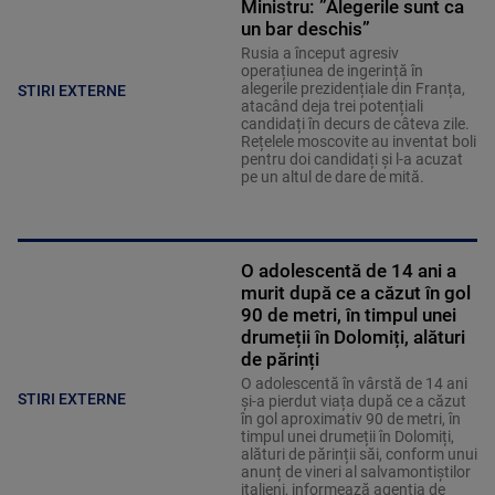
Ministru: ”Alegerile sunt ca
un bar deschis”
Rusia a început agresiv
operațiunea de ingerință în
alegerile prezidențiale din Franța,
STIRI EXTERNE
atacând deja trei potențiali
candidați în decurs de câteva zile.
Rețelele moscovite au inventat boli
pentru doi candidați și l-a acuzat
pe un altul de dare de mită.
O adolescentă de 14 ani a
murit după ce a căzut în gol
90 de metri, în timpul unei
drumeții în Dolomiți, alături
de părinți
O adolescentă în vârstă de 14 ani
STIRI EXTERNE
și-a pierdut viața după ce a căzut
în gol aproximativ 90 de metri, în
timpul unei drumeții în Dolomiți,
alături de părinții săi, conform unui
anunț de vineri al salvamontiștilor
italieni, informează agenția de