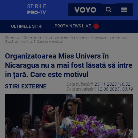
StirilePROTV
CAUTA
VOYO
TOATE 
PROTV NEWS LIVE
ULTIMELE ȘTIRI
Stirileprotv
Stiri externe
Organizatoarea Miss Univers în Nicaragua nu a mai fost
lăsată să intre în țară. Care este motivul
Organizatoarea Miss Univers în
Nicaragua nu a mai fost lăsată să intre
în țară. Care este motivul
Data publicării:
25-11-2023 | 10:52
STIRI EXTERNE
Data actualizării:
12-08-2025 | 03:19