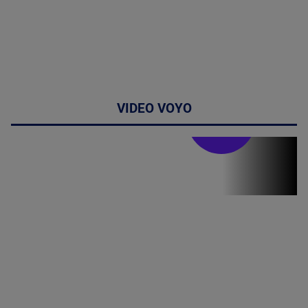
VIDEO VOYO
Stirile PRO TV
Stirile PRO
TV # 06.00 -
07 August