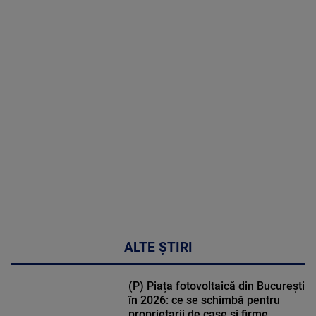
2026
MAI
MULTE
DETALII
03:33:11
ALTE ȘTIRI
(P) Piața fotovoltaică din București
în 2026: ce se schimbă pentru
proprietarii de case și firme