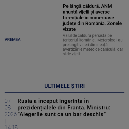
Pe lângă căldură, ANM
anunță vijelii și averse
torențiale în numeroase
județe din România. Zonele
vizate
Valul de căldură persistă pe
VREMEA
teritoriul României. Meterologii au
prelungit vineri dimineață
avertizările meteo de caniculă, dar
și de vijelii.
ULTIMELE ȘTIRI
07-
Rusia a început ingerința în
08-
prezidențialele din Franța. Ministru:
2026
”Alegerile sunt ca un bar deschis”
|
14:18