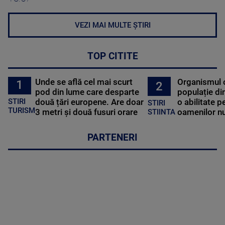
VEZI MAI MULTE ȘTIRI
TOP CITITE
Unde se află cel mai scurt
Organismul 
1
2
pod din lume care desparte
populație di
STIRI
două țări europene. Are doar
o abilitate p
STIRI
TURISM
3 metri și două fusuri orare
oamenilor nu
STIINTA
PARTENERI