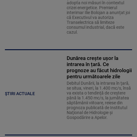
adopta noi măsuri în contextul
crizei energetice. Premierul
interimar Ilie Bolojan a anunțat joi
că Executivul va autoriza
Transelectrica să limiteze
consumul industrial, dacă este
cazul.
Dunărea crește ușor la
intrarea în țară. Ce
prognoze au făcut hidrologii
pentru următoarele zile
Debitul Dunării, la intrarea în ţară,
se situa, vineri, la 1.400 mc/s, însă
va exista o tendinţă de creştere
ȘTIRI ACTUALE
până la 1.450 mc/s, la jumătatea
săptămânii viitoare, reiese din
prognoza publicată de Institutul
Naţional de Hidrologie şi
Gospodărire a Apelor.