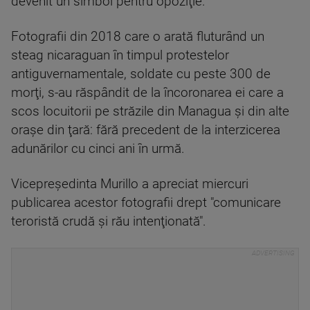
devenit un simbol pentru opoziţie.
Fotografii din 2018 care o arată fluturând un
steag nicaraguan în timpul protestelor
antiguvernamentale, soldate cu peste 300 de
morţi, s-au răspândit de la încoronarea ei care a
scos locuitorii pe străzile din Managua şi din alte
oraşe din ţară: fără precedent de la interzicerea
adunărilor cu cinci ani în urmă.
Vicepreşedinta Murillo a apreciat miercuri
publicarea acestor fotografii drept "comunicare
teroristă crudă şi rău intenţionată".