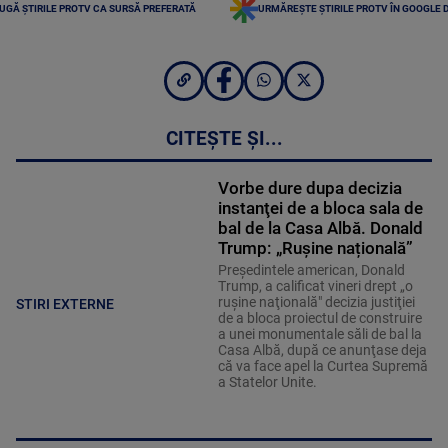
UGĂ ȘTIRILE PROTV CA SURSĂ PREFERATĂ
URMĂREȘTE ȘTIRILE PROTV ÎN GOOGLE 
CITEȘTE ȘI...
Vorbe dure dupa decizia
instanţei de a bloca sala de
bal de la Casa Albă. Donald
Trump: „Rușine națională”
Preşedintele american, Donald
Trump, a calificat vineri drept „o
ruşine naţională" decizia justiţiei
STIRI EXTERNE
de a bloca proiectul de construire
a unei monumentale săli de bal la
Casa Albă, după ce anunţase deja
că va face apel la Curtea Supremă
a Statelor Unite.