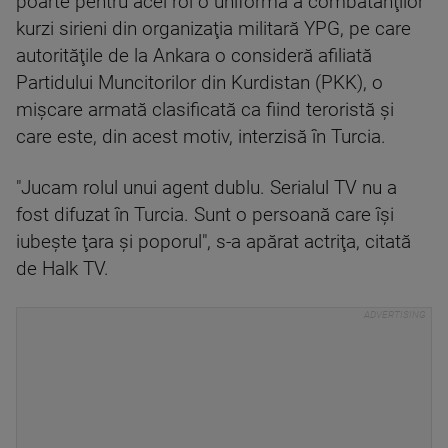
poarte pentru acel rol o uniformă a combatanţilor
kurzi sirieni din organizaţia militară YPG, pe care
autorităţile de la Ankara o consideră afiliată
Partidului Muncitorilor din Kurdistan (PKK), o
mişcare armată clasificată ca fiind teroristă şi
care este, din acest motiv, interzisă în Turcia.
"Jucam rolul unui agent dublu. Serialul TV nu a
fost difuzat în Turcia. Sunt o persoană care îşi
iubeşte ţara şi poporul", s-a apărat actriţa, citată
de Halk TV.