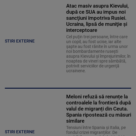
Atac masiv asupra Kievului,
după ce SUA au impus noi
sancţiuni împotriva Rusiei.
Ucraina, lipsă de muniţie şi
interceptoare
Cel puţin trei persoane, între care
STIRI EXTERNE
un copil, au fost ucise, iar alte
şapte au fost rănite în urma unor
noi bombardamente ruseşti
asupra Kievului şi împrejurimilor, în
noaptea de vineri spre sâmbătă,
potrivit serviciilor de urgenţă
ucrainene.
Meloni refuză să renunțe la
controalele la frontieră după
valul de migranți din Ceuta.
Spania ripostează cu măsuri
similare
Tensiuni între Spania și Italia, pe
STIRI EXTERNE
fondul crizei migranților. De