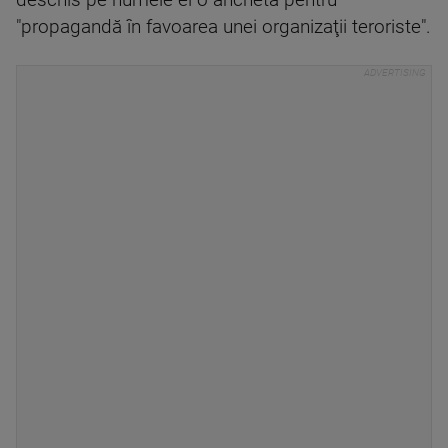
deschis pe numele ei o anchetă pentru
"propagandă în favoarea unei organizaţii teroriste".