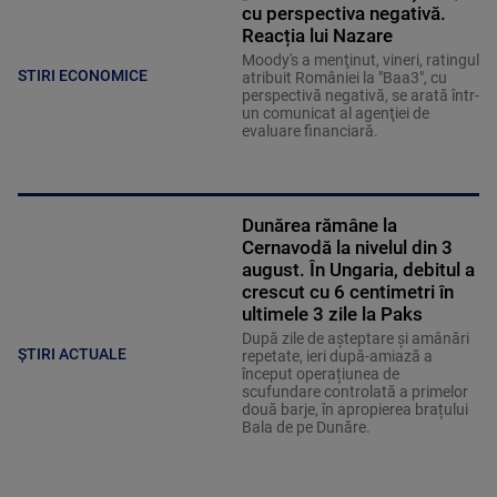
cu perspectiva negativă.
Reacția lui Nazare
Moody's a menţinut, vineri, ratingul
STIRI ECONOMICE
atribuit României la "Baa3", cu
perspectivă negativă, se arată într-
un comunicat al agenţiei de
evaluare financiară.
Dunărea rămâne la
Cernavodă la nivelul din 3
august. În Ungaria, debitul a
crescut cu 6 centimetri în
ultimele 3 zile la Paks
După zile de așteptare și amânări
ȘTIRI ACTUALE
repetate, ieri după-amiază a
început operațiunea de
scufundare controlată a primelor
două barje, în apropierea brațului
Bala de pe Dunăre.