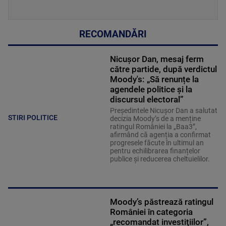
RECOMANDĂRI
Nicușor Dan, mesaj ferm
către partide, după verdictul
Moody's: „Să renunțe la
agendele politice şi la
discursul electoral”
Președintele Nicușor Dan a salutat
STIRI POLITICE
decizia Moody’s de a menține
ratingul României la „Baa3”,
afirmând că agenția a confirmat
progresele făcute în ultimul an
pentru echilibrarea finanțelor
publice și reducerea cheltuielilor.
Moody’s păstrează ratingul
României în categoria
„recomandat investiţiilor”,