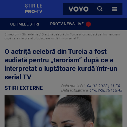
StirilePROTV
CAUTA
VOYO
TOATE 
PROTV NEWS LIVE
ULTIMELE ȘTIRI
Stirileprotv
Stiri externe
O actriţă celebră din Turcia a fost audiată pentru „terorism”
după ce a interpretat o luptătoare kurdă într-un serial TV
O actriţă celebră din Turcia a fost
audiată pentru „terorism” după ce a
interpretat o luptătoare kurdă într-un
serial TV
Data publicării:
04-02-2025 | 11:54
STIRI EXTERNE
Data actualizării:
11-08-2025 | 16:45