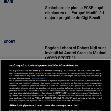
IBANI
Schimbare de plan la FCSB după
eliminarea din Europa! Modificări
majore pregătite de Gigi Becali
SPORT
Bogdan Lobonț și Robert Niță sunt
invitații lui Andrei Grecu la Matinal
(VOYO SPORT 1)
Nouă ne pasă ca datele tale personale să rămână confidențiale
Noi și partenerii noștri
201
stocăm și/sau accesăm informații pe dispozitivul dvs., precum identificatorii cookie
unici pentru prelucrarea datelor cu caracter personal. Puteți accepta sau gestiona alegerile dvs. făcând clic mai jos
sau în orice moment, pe pagina cu politica de confidențialitate. Aceste alegeri vor fi raportate partenerilor noștri și
nu vă vor afecta navigarea.
Mai multe detalii
Noi si partenerii nostri (retelele de socializare si agentiile de publicitate partenere, precum si furnizorii nostri de
SPORT
servicii de date analitice) prelucram date pentru a permite website-ului sa functioneze, pentru a personaliza
continutul si anunturile publicitare afisate in functie de interesele si/sau profilul dvs., pentru a va oferi
functionalitati aferente retelelor de socializare si pentru a analiza traficul pe website. Beneficiati de drepturile
prevazute de art. 15-22 din GDPR in legatura cu prelucrarea datelor cu caracter personal. Aceste drepturi pot fi
exercitate prin modalitatea indicata
aici
. Prin click pe “ACCEPT TOATE”, acceptati folosirea tuturor Tehnologiilor de
tip Cookie, care implica inclusiv acceptul dvs. cu privire la stocarea/accesarea informatiilor de catre Vendor-ii cu
care colaboram. Prin click pe “VREAU SA MODIFIC SETARILE INDIVIDUAL” puteti schimba preferintele in mod
individual, mai putin cele legate de cookie strict necesare pentru functionarea website-ului.
Atât noi, cât și partenerii noștri prelucrăm datele pentru a oferi:
Dezvoltarea și îmbunătățirea serviciilor. Măsurarea performanței reclamelor. Stocarea și/sau accesarea informațiilor