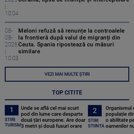
|
10:04
08-
Meloni refuză să renunțe la controalele
08-
la frontieră după valul de migranți din
2026
Ceuta. Spania ripostează cu măsuri
|
similare
10:03
VEZI MAI MULTE ȘTIRI
TOP CITITE
Unde se află cel mai scurt
Organismul 
1
2
pod din lume care desparte
populație di
STIRI
două țări europene. Are doar
o abilitate p
STIRI
TURISM
3 metri și două fusuri orare
oamenilor nu
STIINTA