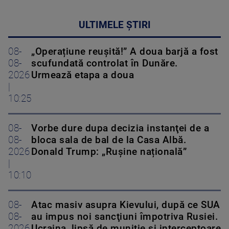
ULTIMELE ȘTIRI
08-
„Operațiune reușită!” A doua barjă a fost
08-
scufundată controlat în Dunăre.
2026
Urmează etapa a doua
|
10:25
08-
Vorbe dure dupa decizia instanţei de a
08-
bloca sala de bal de la Casa Albă.
2026
Donald Trump: „Rușine națională”
|
10:10
08-
Atac masiv asupra Kievului, după ce SUA
08-
au impus noi sancţiuni împotriva Rusiei.
2026
Ucraina, lipsă de muniţie şi interceptoare