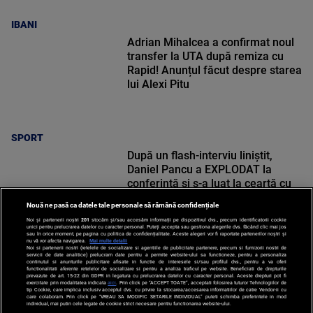
IBANI
Adrian Mihalcea a confirmat noul
transfer la UTA după remiza cu
Rapid! Anunțul făcut despre starea
lui Alexi Pitu
SPORT
După un flash-interviu liniștit,
Daniel Pancu a EXPLODAT la
conferință și s-a luat la ceartă cu
oamenii în sală: ”Gata, nu mai
Nouă ne pasă ca datele tale personale să rămână confidențiale
strigați”
Noi și partenerii noștri
201
stocăm și/sau accesăm informații pe dispozitivul dvs., precum identificatorii cookie
unici pentru prelucrarea datelor cu caracter personal. Puteți accepta sau gestiona alegerile dvs. făcând clic mai jos
sau în orice moment, pe pagina cu politica de confidențialitate. Aceste alegeri vor fi raportate partenerilor noștri și
nu vă vor afecta navigarea.
Mai multe detalii
Noi si partenerii nostri (retelele de socializare si agentiile de publicitate partenere, precum si furnizorii nostri de
SPORT
servicii de date analitice) prelucram date pentru a permite website-ului sa functioneze, pentru a personaliza
continutul si anunturile publicitare afisate in functie de interesele si/sau profilul dvs., pentru a va oferi
functionalitati aferente retelelor de socializare si pentru a analiza traficul pe website. Beneficiati de drepturile
prevazute de art. 15-22 din GDPR in legatura cu prelucrarea datelor cu caracter personal. Aceste drepturi pot fi
exercitate prin modalitatea indicata
aici
. Prin click pe “ACCEPT TOATE”, acceptati folosirea tuturor Tehnologiilor de
tip Cookie, care implica inclusiv acceptul dvs. cu privire la stocarea/accesarea informatiilor de catre Vendor-ii cu
care colaboram. Prin click pe “VREAU SA MODIFIC SETARILE INDIVIDUAL” puteti schimba preferintele in mod
individual, mai putin cele legate de cookie strict necesare pentru functionarea website-ului.