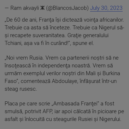
— Ram akvayli ⵣ (@BlancosJacob)
July 30, 2023
„De 60 de ani, Franţa îşi dictează voinţa africanilor.
Trebuie ca asta să înceteze. Trebuie ca Nigerul să-
şi recapete suveranitatea. Graţie generalului
Tchiani, aşa va fi în curând!”, spune el.
„Noi vrem Rusia. Vrem ca partenerii noştri să ne
însoţească în independenţa noastră. Vrem să
urmăm exemplul verilor noştri din Mali şi Burkina
Faso”, comentează Abdoulaye, înfăşurat într-un
steag rusesc.
Placa pe care scrie „Ambasada Franţei” a fost
smulsă, potrivit AFP, iar apoi călcată în picioare pe
asfalt şi înlocuită cu steagurile Rusiei şi Nigerului.