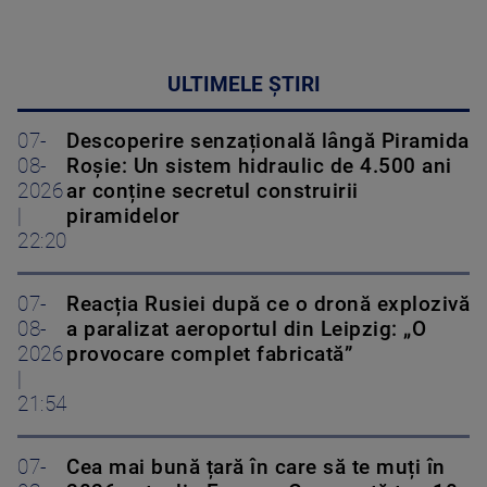
ULTIMELE ȘTIRI
07-
Descoperire senzațională lângă Piramida
08-
Roșie: Un sistem hidraulic de 4.500 ani
2026
ar conține secretul construirii
|
piramidelor
22:20
07-
Reacția Rusiei după ce o dronă explozivă
08-
a paralizat aeroportul din Leipzig: „O
2026
provocare complet fabricată”
|
21:54
07-
Cea mai bună țară în care să te muți în