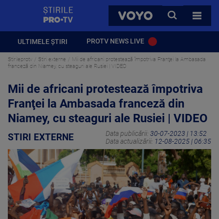
StirilePROTV
CAUTA
VOYO
TOATE 
PROTV NEWS LIVE
ULTIMELE ȘTIRI
Stirileprotv
Stiri externe
Mii de africani protestează împotriva Franţei la Ambasada
franceză din Niamey, cu steaguri ale Rusiei | VIDEO
Mii de africani protestează împotriva
Franţei la Ambasada franceză din
Niamey, cu steaguri ale Rusiei | VIDEO
Data publicării:
30-07-2023 | 13:52
STIRI EXTERNE
Data actualizării:
12-08-2025 | 06:35