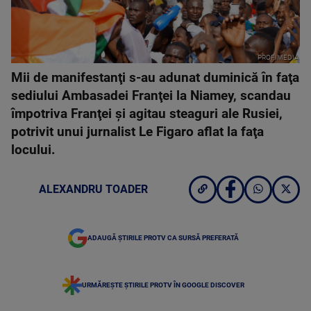
PROFIMEDIA
Mii de manifestanţi s-au adunat duminică în faţa
sediului Ambasadei Franţei la Niamey, scandau
împotriva Franţei şi agitau steaguri ale Rusiei,
potrivit unui jurnalist Le Figaro aflat la faţa
locului.
ALEXANDRU TOADER
ADAUGĂ ȘTIRILE PROTV CA SURSĂ PREFERATĂ
URMĂREȘTE ȘTIRILE PROTV ÎN GOOGLE DISCOVER