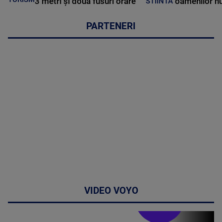
3 metri și două fusuri orare
oamenilor nu
STIINTA
PARTENERI
VIDEO VOYO