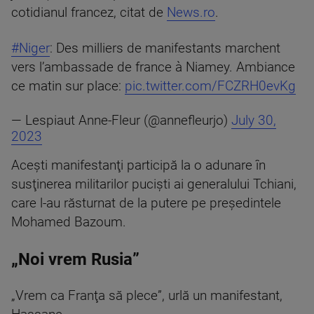
cotidianul francez, citat de
News.ro
.
#Niger
: Des milliers de manifestants marchent
vers l’ambassade de france à Niamey. Ambiance
ce matin sur place:
pic.twitter.com/FCZRH0evKg
— Lespiaut Anne-Fleur (@annefleurjo)
July 30,
2023
Aceşti manifestanţi participă la o adunare în
susţinerea militarilor pucişti ai generalului Tchiani,
care l-au răsturnat de la putere pe preşedintele
Mohamed Bazoum.
„Noi vrem Rusia”
„Vrem ca Franţa să plece”, urlă un manifestant,