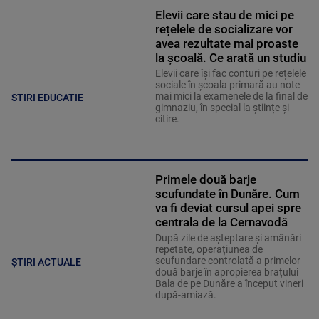
Elevii care stau de mici pe
rețelele de socializare vor
avea rezultate mai proaste
la școală. Ce arată un studiu
Elevii care îşi fac conturi pe rețelele
sociale în școala primară au note
mai mici la examenele de la final de
STIRI EDUCATIE
gimnaziu, în special la științe și
citire.
Primele două barje
scufundate în Dunăre. Cum
va fi deviat cursul apei spre
centrala de la Cernavodă
După zile de așteptare și amânări
repetate, operațiunea de
scufundare controlată a primelor
ȘTIRI ACTUALE
două barje în apropierea brațului
Bala de pe Dunăre a început vineri
după-amiază.