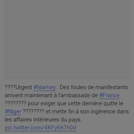
????Urgent
#Niamey
: Des foules de manifestants
arrivent maintenant à l'ambassade de
#France
???????? pour exiger que cette dernière quitte le
#Niger
???????? et mette fin à son ingérence dans
les affaires intérieures du pays.
pic.twitter.com/4KFy6h7h0d