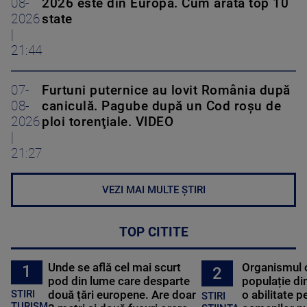
08-
2026 este din Europa. Cum arată top 10
2026
state
|
21:44
07-
Furtuni puternice au lovit România după
08-
caniculă. Pagube după un Cod roşu de
2026
ploi torenţiale. VIDEO
|
21:27
VEZI MAI MULTE ȘTIRI
TOP CITITE
Unde se află cel mai scurt
Organismul 
1
2
pod din lume care desparte
populație di
STIRI
două țări europene. Are doar
o abilitate p
STIRI
TURISM