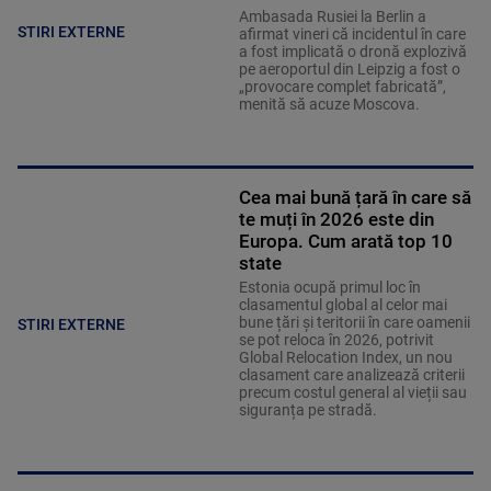
Ambasada Rusiei la Berlin a
STIRI EXTERNE
afirmat vineri că incidentul în care
a fost implicată o dronă explozivă
pe aeroportul din Leipzig a fost o
„provocare complet fabricată”,
menită să acuze Moscova.
Cea mai bună țară în care să
te muți în 2026 este din
Europa. Cum arată top 10
state
Estonia ocupă primul loc în
clasamentul global al celor mai
bune țări și teritorii în care oamenii
STIRI EXTERNE
se pot reloca în 2026, potrivit
Global Relocation Index, un nou
clasament care analizează criterii
precum costul general al vieții sau
siguranța pe stradă.