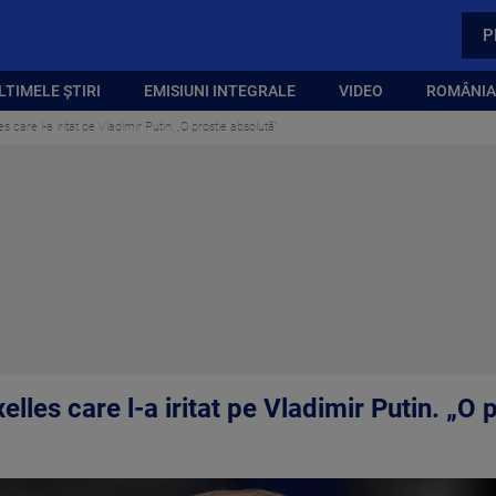
P
LTIMELE ȘTIRI
EMISIUNI INTEGRALE
VIDEO
ROMÂNIA,
s care l-a iritat pe Vladimir Putin. „O prostie absolută”
lles care l-a iritat pe Vladimir Putin. „O 