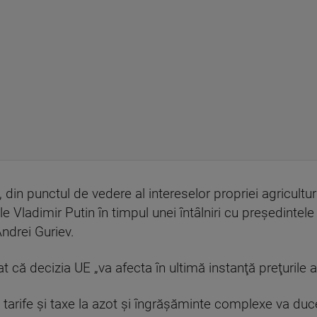
in punctul de vedere al intereselor propriei agricultur
le Vladimir Putin în timpul unei întâlniri cu preşedintel
ndrei Guriev.
t că decizia UE „va afecta în ultimă instanţă preţurile a
e tarife şi taxe la azot şi îngrăşăminte complexe va du