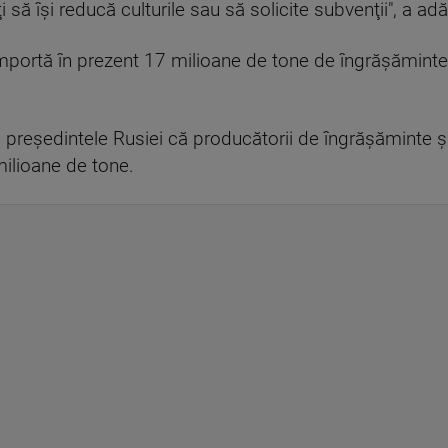
ţi să îşi reducă culturile sau să solicite subvenţii", a 
portă în prezent 17 milioane de tone de îngrăşăminte,
e preşedintele Rusiei că producătorii de îngrăşăminte şi
milioane de tone.