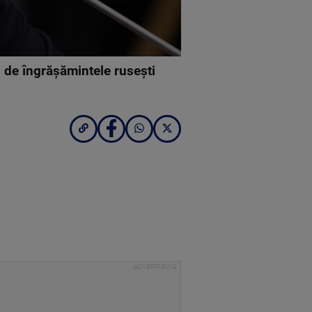
si de îngrăşămintele ruseşti