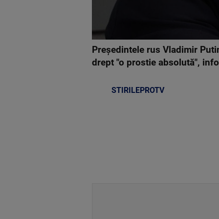
Preşedintele rus Vladimir Putin
drept "o prostie absolută", in
STIRILEPROTV