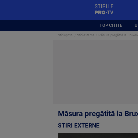
StirilePROTV
TOP CITITE
U
Stirileprotv
Stiri externe
Măsura pregătită la Bruxelle
Măsura pregătită la Bruxe
STIRI EXTERNE