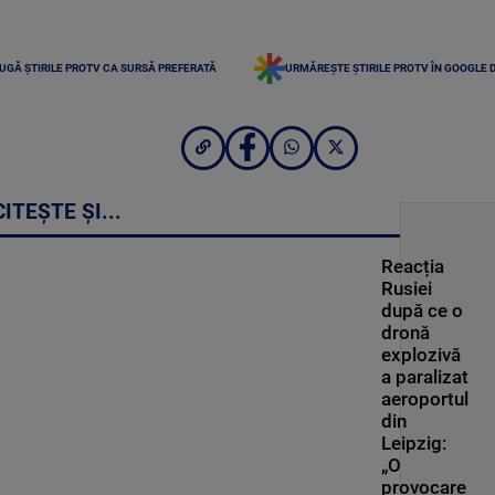
UGĂ ȘTIRILE PROTV CA SURSĂ PREFERATĂ
URMĂREȘTE ȘTIRILE PROTV ÎN GOOGLE 
CITEȘTE ȘI...
Reacția
Rusiei
după ce o
dronă
explozivă
a paralizat
aeroportul
din
Leipzig:
„O
provocare