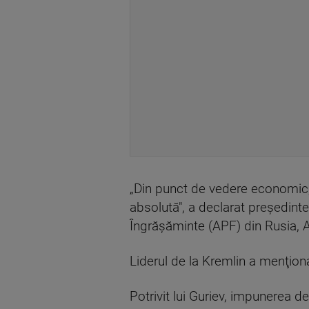
„Din punct de vedere economic, d
absolută", a declarat preşedinte
Îngrăşăminte (APF) din Rusia, A
Liderul de la Kremlin a menţiona
Potrivit lui Guriev, impunerea d