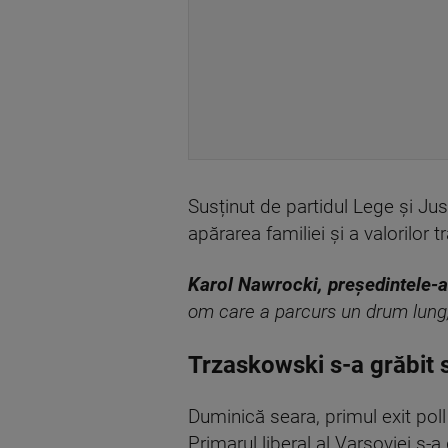
Susținut de partidul Lege și Jus
apărarea familiei și a valorilor t
Karol Nawrocki, președintele-al
om care a parcurs un drum lung, c
Trzaskowski s-a grăbit 
Duminică seara, primul exit pol
Primarul liberal al Varșoviei s-a