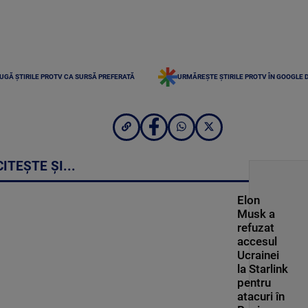
UGĂ ȘTIRILE PROTV CA SURSĂ PREFERATĂ
URMĂREȘTE ȘTIRILE PROTV ÎN GOOGLE 
CITEȘTE ȘI...
Elon
Musk a
refuzat
accesul
Ucrainei
la Starlink
pentru
atacuri în