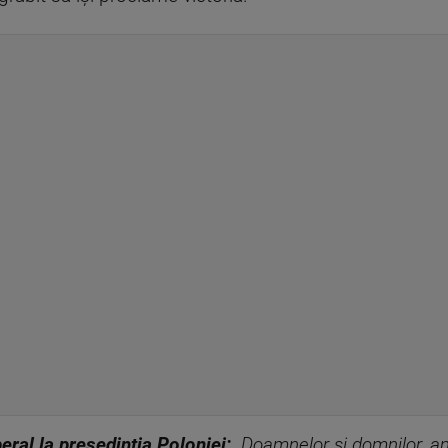
eral la președinția Poloniei:
„Doamnelor și domnilor, am