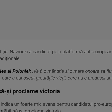
tiție, Navrocki a candidat pe o platformă anti-european
radiționale.
es al Poloniei:
„Va fi o mândrie și o mare onoare să fiu
are a cunoscut greutățile vieții, care nu e produsul unui
să-și proclame victoria
l indica un foarte mic avans pentru candidatul pro-eur
 grăbit să își proclame victoria.