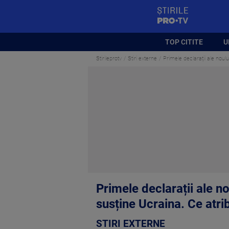
StirilePROTV
TOP CITITE
U
Stirileprotv
Stiri externe
Primele declarații ale noulu
Primele declarații ale n
susține Ucraina. Ce atrib
STIRI EXTERNE