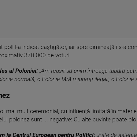
t poll l-a indicat câștigător, iar spre dimineață i s-a cont
oximativ 370.000 de voturi.
es al Poloniei:
„Am reușit să unim întreaga tabără patri
onie normală, o Polonie fără migranți ilegali, o Polonie s
nez
rol mai mult ceremonial, cu influență limitată în materie
lui polonez sunt ... negative: Cu alte cuvinte poate blo
m la Centrul European pentru Politici:
„Este de aștept