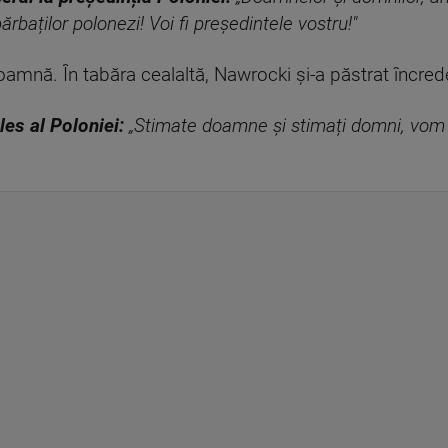
ărbaților polonezi! Voi fi președintele vostru!"
oamnă. În tabăra cealaltă, Nawrocki și-a păstrat încred
es al Poloniei:
„Stimate doamne și stimați domni, vom 