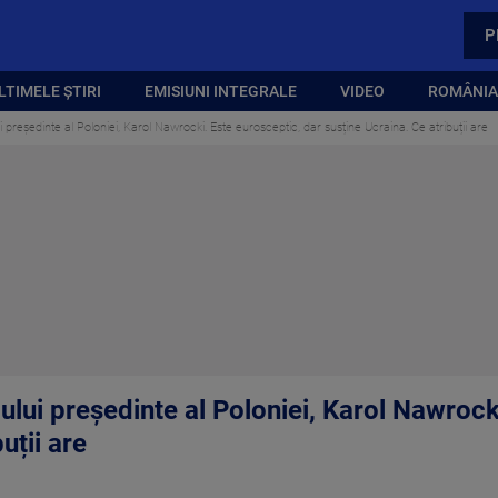
P
LTIMELE ȘTIRI
EMISIUNI INTEGRALE
VIDEO
ROMÂNIA,
i președinte al Poloniei, Karol Nawrocki. Este eurosceptic, dar susține Ucraina. Ce atribuții are
oului președinte al Poloniei, Karol Nawrock
uții are