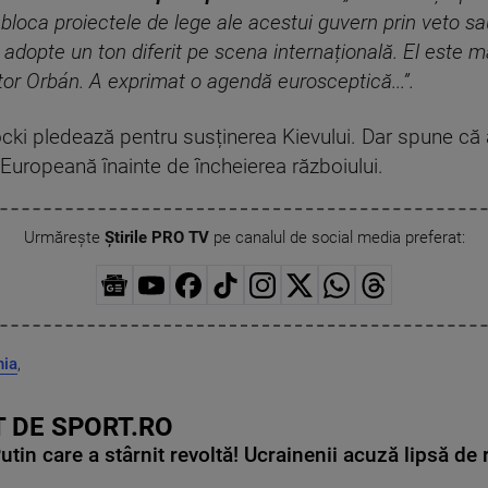
bloca proiectele de lege ale acestui guvern prin veto sau 
să adopte un ton diferit pe scena internațională. El este 
or Orbán. A exprimat o agendă eurosceptică...”.
ocki pledează pentru susținerea Kievului. Dar spune că 
Europeană înainte de încheierea războiului.
Urmărește
Știrile PRO TV
pe canalul de social media preferat:
nia
,
 DE SPORT.RO
in care a stârnit revoltă! Ucrainenii acuză lipsă de r