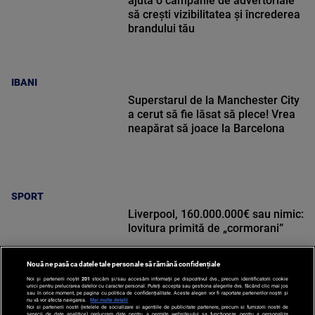
ajută o campanie de advertoriale
să crești vizibilitatea și încrederea
brandului tău
IBANI
Superstarul de la Manchester City
a cerut să fie lăsat să plece! Vrea
neapărat să joace la Barcelona
SPORT
Liverpool, 160.000.000€ sau nimic:
lovitura primită de „cormorani”
Nouă ne pasă ca datele tale personale să rămână confidențiale
Noi și partenerii noștri
201
stocăm și/sau accesăm informații pe dispozitivul dvs., precum identificatorii cookie
unici pentru prelucrarea datelor cu caracter personal. Puteți accepta sau gestiona alegerile dvs. făcând clic mai jos
sau în orice moment, pe pagina cu politica de confidențialitate. Aceste alegeri vor fi raportate partenerilor noștri și
nu vă vor afecta navigarea.
Mai multe detalii
Noi si partenerii nostri (retelele de socializare si agentiile de publicitate partenere, precum si furnizorii nostri de
SPORT
servicii de date analitice) prelucram date pentru a permite website-ului sa functioneze, pentru a personaliza