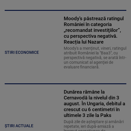
Moody’s păstrează ratingul
României în categoria
„recomandat investiţiilor”,
cu perspectiva negativă.
Reacția lui Nazare
Moody's a menţinut, vineri, ratingul
STIRI ECONOMICE
atribuit României la "Baa3", cu
perspectivă negativă, se arată într-
un comunicat al agenţiei de
evaluare financiară.
Dunărea rămâne la
Cernavodă la nivelul din 3
august. În Ungaria, debitul a
crescut cu 6 centimetri în
ultimele 3 zile la Paks
După zile de așteptare și amânări
ȘTIRI ACTUALE
repetate, ieri după-amiază a