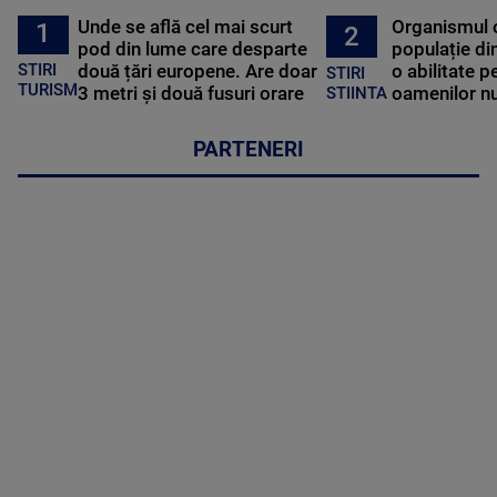
Unde se află cel mai scurt
Organismul 
1
2
pod din lume care desparte
populație di
STIRI
două țări europene. Are doar
o abilitate p
STIRI
TURISM
3 metri și două fusuri orare
oamenilor nu
STIINTA
PARTENERI