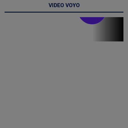
VIDEO VOYO
Stirile PRO TV
Stirile PRO
TV # 19.00 -
07 August
2026
MAI
MULTE
DETALII