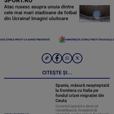
SPORT.RO
Atac rusesc asupra unuia dintre
cele mai mari stadioane de fotbal
din Ucraina! Imagini uluitoare
UGĂ ȘTIRILE PROTV CA SURSĂ PREFERATĂ
URMĂREȘTE ȘTIRILE PROTV ÎN GOOGLE 
CITEȘTE ȘI...
Spania, măsură neașteptată
la frontiera cu Italia pe
fondul crizei migrației din
Ceuta
Guvernul spaniol a decis să
restabilească, începând de