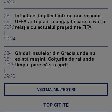
09:45
08-
Infantino, implicat într-un nou scandal.
08-
UEFA ar fi plătit o angajată care a avut o
2026
relație cu actualul președinte FIFA
|
09:24
08-
Ghidul insulelor din Grecia unde nu
08-
există mașini. Colțurile de rai unde
2026
timpul pare că s-a oprit
|
09:20
VEZI MAI MULTE ȘTIRI
TOP CITITE