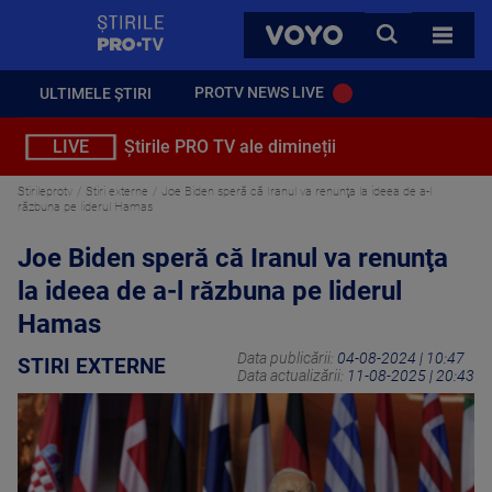
StirilePROTV
CAUTA
VOYO
TOATE 
PROTV NEWS LIVE
ULTIMELE ȘTIRI
LIVE
Știrile PRO TV ale dimineții
Stirileprotv
Stiri externe
Joe Biden speră că Iranul va renunţa la ideea de a-l
răzbuna pe liderul Hamas
Joe Biden speră că Iranul va renunţa
la ideea de a-l răzbuna pe liderul
Hamas
Data publicării:
04-08-2024 | 10:47
STIRI EXTERNE
Data actualizării:
11-08-2025 | 20:43