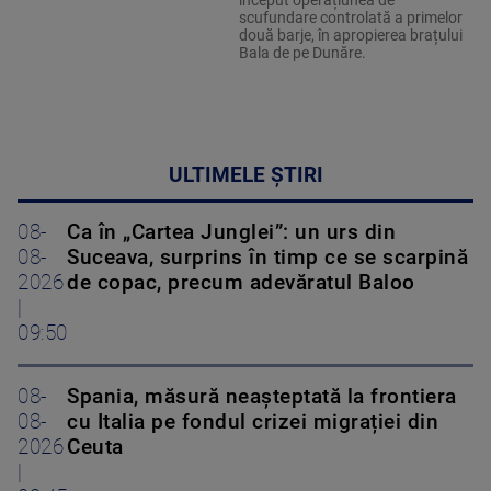
început operațiunea de
scufundare controlată a primelor
două barje, în apropierea brațului
Bala de pe Dunăre.
ULTIMELE ȘTIRI
08-
Ca în „Cartea Junglei”: un urs din
08-
Suceava, surprins în timp ce se scarpină
2026
de copac, precum adevăratul Baloo
|
09:50
08-
Spania, măsură neașteptată la frontiera
08-
cu Italia pe fondul crizei migrației din
2026
Ceuta
|