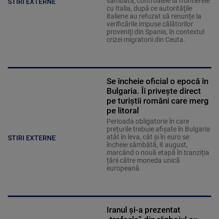
sâmbătă, controalele la frontierele
STIRI EXTERNE
cu Italia, după ce autorităţile
italiene au refuzat să renunţe la
verificările impuse călătorilor
proveniţi din Spania, în contextul
crizei migratorii din Ceuta.
Se încheie oficial o epocă în
Bulgaria. Îi privește direct
pe turiștii români care merg
pe litoral
Perioada obligatorie în care
prețurile trebuie afișate în Bulgaria
atât în leva, cât și în euro se
STIRI EXTERNE
încheie sâmbătă, 8 august,
marcând o nouă etapă în tranziția
țării către moneda unică
europeană.
Iranul și-a prezentat