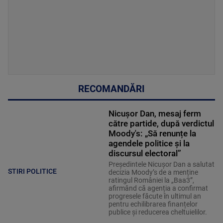
RECOMANDĂRI
Nicușor Dan, mesaj ferm
către partide, după verdictul
Moody's: „Să renunțe la
agendele politice şi la
discursul electoral”
Președintele Nicușor Dan a salutat
STIRI POLITICE
decizia Moody’s de a menține
ratingul României la „Baa3”,
afirmând că agenția a confirmat
progresele făcute în ultimul an
pentru echilibrarea finanțelor
publice și reducerea cheltuielilor.