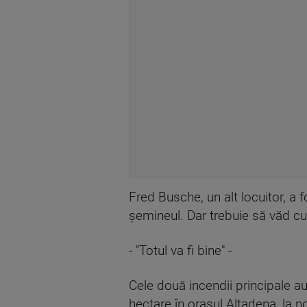
Fred Busche, un alt locuitor, a
şemineul. Dar trebuie să văd cu 
- "Totul va fi bine" -
Cele două incendii principale a
hectare în oraşul Altadena, la 