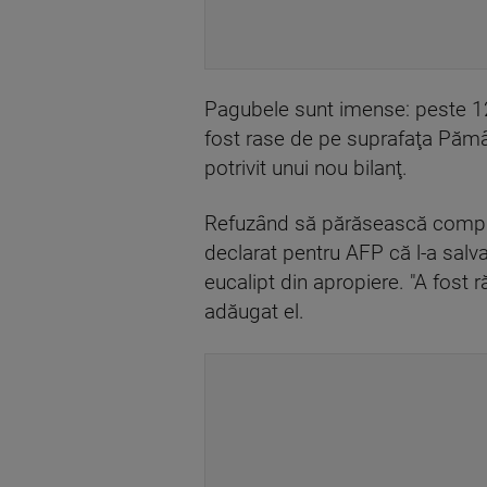
Pagubele sunt imense: peste 12.0
fost rase de pe suprafaţa Pămâ
potrivit unui nou bilanţ.
Refuzând să părăsească complex
declarat pentru AFP că l-a salva
eucalipt din apropiere. "A fost 
adăugat el.