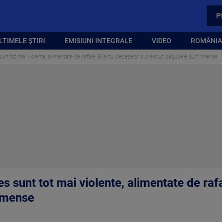
P
LTIMELE ȘTIRI
EMISIUNI INTEGRALE
VIDEO
ROMÂNIA,
sunt tot mai violente, alimentate de rafale. Bilanțul deceselor a crescut, pagubele sunt imense
es sunt tot mai violente, alimentate de raf
 imense