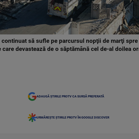
u continuat să sufle pe parcursul nopţii de marţi spre
e care devastează de o săptămână cel de-al doilea or
ADAUGĂ ȘTIRILE PROTV CA SURSĂ PREFERATĂ
URMĂREȘTE ȘTIRILE PROTV ÎN GOOGLE DISCOVER