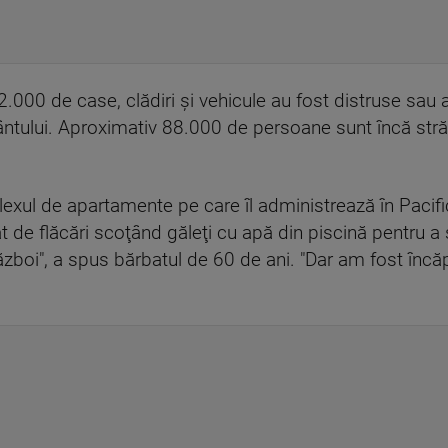
00 de case, clădiri şi vehicule au fost distruse sau av
ntului. Aproximativ 88.000 de persoane sunt încă străm
ul de apartamente pe care îl administrează în Pacifi
t de flăcări scoţând găleţi cu apă din piscină pentru a 
război", a spus bărbatul de 60 de ani. "Dar am fost încă