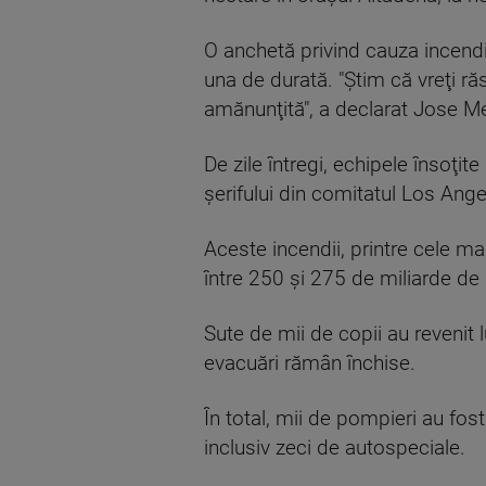
O anchetă privind cauza incendii
una de durată. "Ştim că vreţi ră
amănunţită", a declarat Jose Me
De zile întregi, echipele însoţit
şerifului din comitatul Los Ang
Aceste incendii, printre cele mai
între 250 şi 275 de miliarde de
Sute de mii de copii au revenit l
evacuări rămân închise.
În total, mii de pompieri au fos
inclusiv zeci de autospeciale.