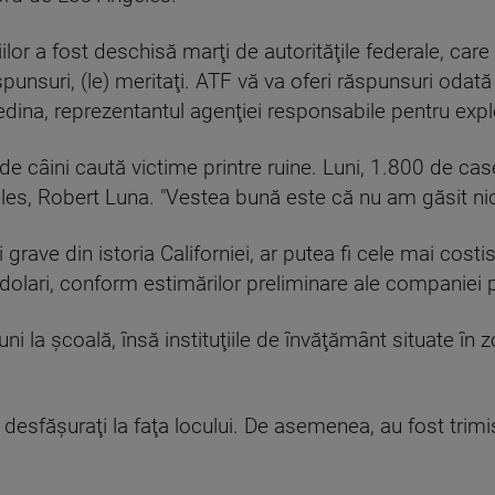
lor a fost deschisă marţi de autorităţile federale, care 
spunsuri, (le) meritaţi. ATF vă va oferi răspunsuri oda
dina, reprezentantul agenţiei responsabile pentru explo
e de câini caută victime printre ruine. Luni, 1.800 de cas
eles, Robert Luna. "Vestea bună este că nu am găsit nic
 grave din istoria Californiei, ar putea fi cele mai costi
 dolari, conform estimărilor preliminare ale companiei
uni la şcoală, însă instituţiile de învăţământ situate în 
t desfăşuraţi la faţa locului. De asemenea, au fost trimi