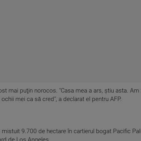
 fost mai puţin norocos. "Casa mea a ars, ştiu asta. A
ochii mei ca să cred", a declarat el pentru AFP.
u mistuit 9.700 de hectare în cartierul bogat Pacific P
nord de Los Angeles.