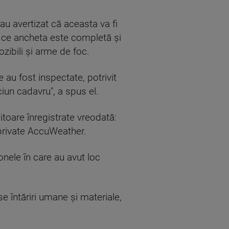
au avertizat că aceasta va fi
tă ce ancheta este completă şi
zibili şi arme de foc.
e au fost inspectate, potrivit
iun cadavru", a spus el.
sitoare înregistrate vreodată:
 private AccuWeather.
zonele în care au avut loc
se întăriri umane şi materiale,