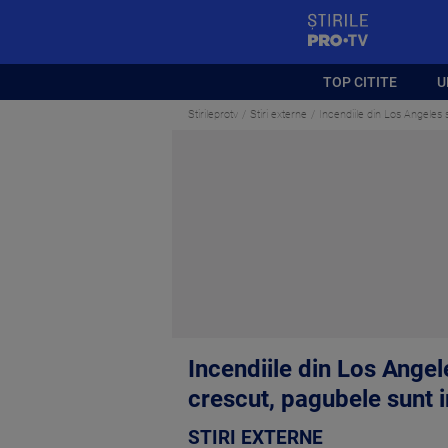
StirilePROTV
TOP CITITE
U
Stirileprotv
Stiri externe
Incendiile din Los Angeles 
Incendiile din Los Angel
crescut, pagubele sunt
STIRI EXTERNE