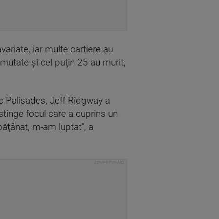
ariate, iar multe cartiere au
utate şi cel puţin 25 au murit,
c Palisades, Jeff Ridgway a
stinge focul care a cuprins un
păţânat, m-am luptat", a