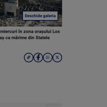
Deschide galeria
GETTY
 miercuri în zona oraşului Los
aş ca mărime din Statele