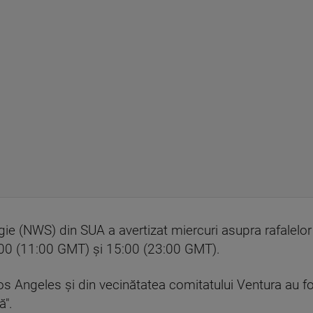
gie (NWS) din SUA a avertizat miercuri asupra rafalel
3:00 (11:00 GMT) şi 15:00 (23:00 GMT).
s Angeles şi din vecinătatea comitatului Ventura au fo
ă".