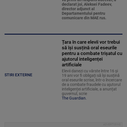
declarat joi, Aleksei Fadeev,
director adjunct al
Departamentului pentru
comunicare din MAE rus.
Țara în care elevii vor trebui
să își susțină oral eseurile
pentru a combate trișatul cu
ajutorul inteligenței
artificiale
Elevii danezi cu vârste între 16 și
STIRI EXTERNE
19 ani vor fi obligați să își susțină
oral eseurile scrise, într-o încercare
de a combate fraudele cu ajutorul
inteligenței artificiale, a anunțat
guvernul, scrie
The Guardian.