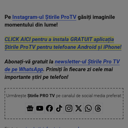
Pe
Instagram-ul Știrile ProTV
găsiți imaginile
momentului din lume!
CLICK AICI pentru a instala GRATUIT aplicația
Știrile ProTV pentru telefoane Android și iPhone!
Abonați-vă gratuit la
newsletter-ul Știrile Pro TV
de pe WhatsApp
. Primiți în fiecare zi cele mai
importante știri pe telefon!
Urmărește
Știrile PRO TV
pe canalul de social media preferat: