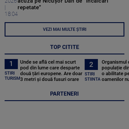
2026
acuză pe Nicușor Dan de ”încălcări
|
repetate”
18:04
VEZI MAI MULTE ȘTIRI
TOP CITITE
Unde se află cel mai scurt
Organismul 
1
2
pod din lume care desparte
populație di
STIRI
două țări europene. Are doar
o abilitate p
STIRI
TURISM
3 metri și două fusuri orare
oamenilor nu
STIINTA
PARTENERI