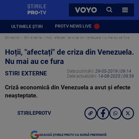
StirilePROTV
CAUTA
VOYO
TOATE 
PROTV NEWS LIVE
ULTIMELE ȘTIRI
Stirileprotv
Stiri externe
Hoții, "afectați" de criza din Venezuela. Nu mai au ce fura
Hoții, "afectați" de criza din Venezuela.
Nu mai au ce fura
Data publicării:
29-05-2019 | 09:14
STIRI EXTERNE
Data actualizării:
14-08-2025 | 09:59
Criză economică din Venezuela a avut şi efecte
neaşteptate.
STIRILEPROTV
ADAUGĂ ȘTIRILE PROTV CA SURSĂ PREFERATĂ