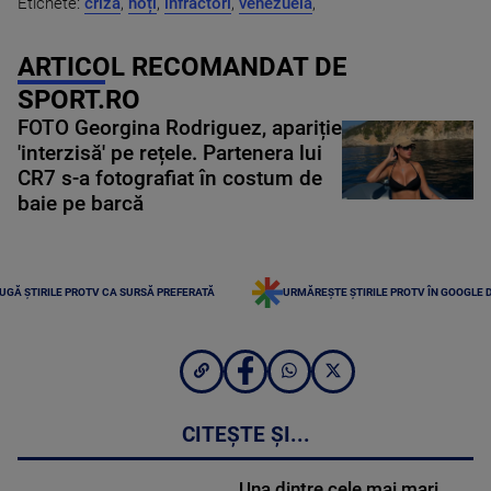
Etichete:
criza
,
hoți
,
infractori
,
venezuela
,
ARTICOL RECOMANDAT DE
SPORT.RO
FOTO Georgina Rodriguez, apariție
'interzisă' pe rețele. Partenera lui
CR7 s-a fotografiat în costum de
baie pe barcă
UGĂ ȘTIRILE PROTV CA SURSĂ PREFERATĂ
URMĂREȘTE ȘTIRILE PROTV ÎN GOOGLE 
CITEȘTE ȘI...
Una dintre cele mai mari