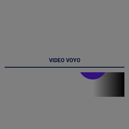
VIDEO VOYO
Stirile PRO TV
Stirile PRO