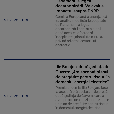
Parlament la legea
decarbonizării. Va evalua
impactul asupra PNRR
Comisia Europeană a anunțat că
STIRI POLITICE
va analiza modificările adoptate
de Parlament la legea
decarbonizării pentru a stabili
dacă acestea afectează
îndeplinirea jalonului din PNRR
privind reforma sectorului
energetic.
Ilie Bolojan, după ședința de
Guvern: „Am aprobat planul
de pregătire pentru riscuri în
domeniul energiei electrice”
Premierul demis, Ilie Bolojan, face
la această oră declarații de presă,
după ședința de Guvern, care a
STIRI POLITICE
avut pe ordinea de zi, printre altele,
un plan de pregătire pentru riscuri
în domeniul energiei electrice.