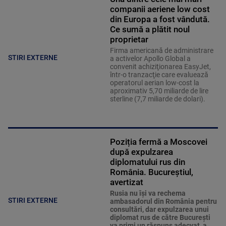
companii aeriene low cost
din Europa a fost vândută.
Ce sumă a plătit noul
proprietar
Firma americană de administrare
STIRI EXTERNE
a activelor Apollo Global a
convenit achiziţionarea EasyJet,
într-o tranzacţie care evaluează
operatorul aerian low-cost la
aproximativ 5,70 miliarde de lire
sterline (7,7 miliarde de dolari).
Poziția fermă a Moscovei
după expulzarea
diplomatului rus din
România. Bucureștiul,
avertizat
Rusia nu îşi va rechema
STIRI EXTERNE
ambasadorul din România pentru
consultări, dar expulzarea unui
diplomat rus de către Bucureşti
va primi un răspuns adecvat, a