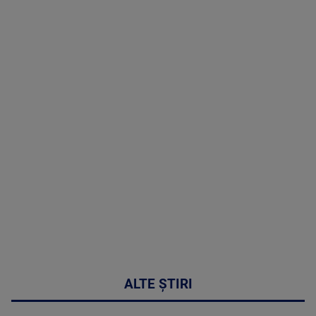
TV # 13.00 -
06 August
2026
MAI
MULTE
DETALII
49:04
ALTE ȘTIRI