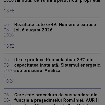
2026
vândută. Ce sumă a plătit noul proprietar
|
18:55
06-
Rezultate Loto 6/49. Numerele extrase
08-
joi, 6 august 2026
2026
|
18:52
06-
De ce produce România doar 29% din
08-
capacitatea instalată. Sistemul energetic,
2026
sub presiune |Analiză
|
18:24
06-
Care este procedura de suspendare din
08-
funcție a președintelui României. AUR îl