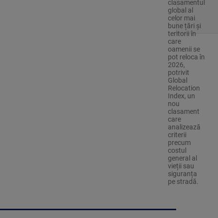
clasamentul
global al
celor mai
bune țări și
teritorii în
care
oamenii se
pot reloca în
2026,
potrivit
Global
Relocation
Index, un
nou
clasament
care
analizează
criterii
precum
costul
general al
vieții sau
siguranța
pe stradă.