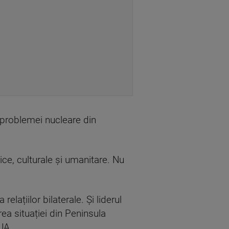
 problemei nucleare din
mice, culturale și umanitare. Nu
lațiilor bilaterale. Și liderul
rea situației din Peninsula
UA.