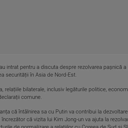
au intrat pentru a discuta despre rezolvarea pașnică a
a securității în Asia de Nord-Est.
 relațiile bilaterale, inclusiv legăturile politice, econo
declarații comune.
a că întâlnirea sa cu Putin va contribui la dezvoltarea re
 încrezător că vizita lui Kim Jong-un va ajuta la rezolva
turile de normalizare a relațiilor cu Coreea de Sud și S