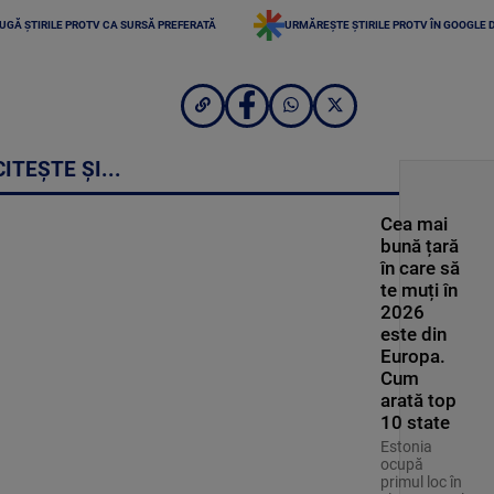
UGĂ ȘTIRILE PROTV CA SURSĂ PREFERATĂ
URMĂREȘTE ȘTIRILE PROTV ÎN GOOGLE 
CITEȘTE ȘI...
Cea mai
bună țară
în care să
te muți în
2026
este din
Europa.
Cum
arată top
10 state
Estonia
ocupă
primul loc în