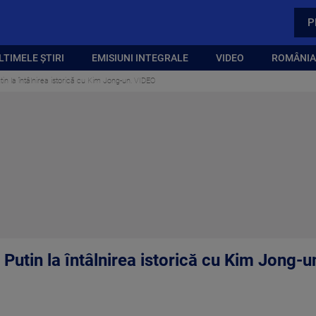
P
LTIMELE ȘTIRI
EMISIUNI INTEGRALE
VIDEO
ROMÂNIA,
tin la întâlnirea istorică cu Kim Jong-un. VIDEO
 Putin la întâlnirea istorică cu Kim Jong-