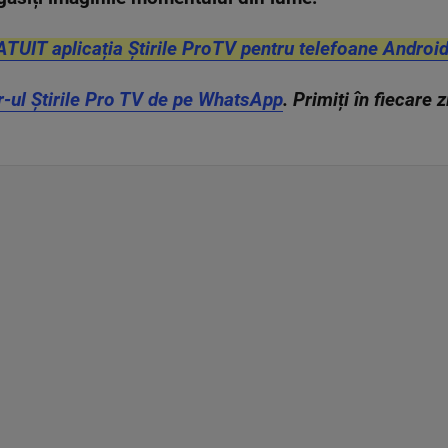
ATUIT aplicația Știrile ProTV pentru telefoane Android
r-ul Știrile Pro TV de pe WhatsApp
. Primiți în fiecare 