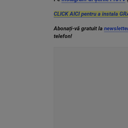
CLICK AICI pentru a instala GR
Abonați-vă gratuit la
newslette
telefon!