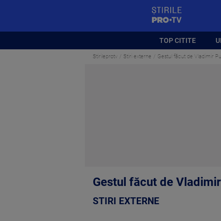
StirilePROTV
TOP CITITE
U
Stirileprotv
Stiri externe
Gestul făcut de Vladimir Pu
Gestul făcut de Vladimir
STIRI EXTERNE