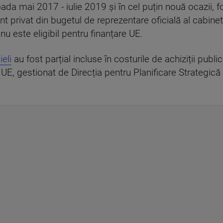
da mai 2017 - iulie 2019 și în cel puțin nouă ocazii, fos
ant privat din bugetul de reprezentare oficială al cabine
 nu este eligibil pentru finanțare UE.
ieli
au fost parțial incluse în costurile de achiziții pub
l UE, gestionat de Direcția pentru Planificare Strategic