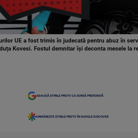
rilor UE a fost trimis în judecată pentru abuz în ser
ța Kovesi. Fostul demnitar își deconta mesele la re
ADAUGĂ ȘTIRILE PROTV CA SURSĂ PREFERATĂ
URMĂREȘTE ȘTIRILE PROTV ÎN GOOGLE DISCOVER