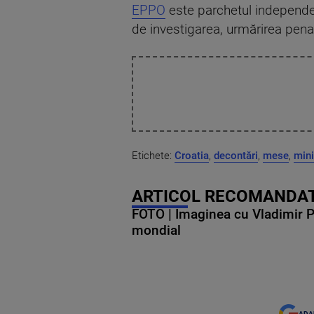
EPPO
este parchetul independe
de investigarea, urmărirea penală
Etichete:
Croatia
,
decontări
,
mese
,
mini
ARTICOL RECOMANDAT
FOTO | Imaginea cu Vladimir Put
mondial
ADA