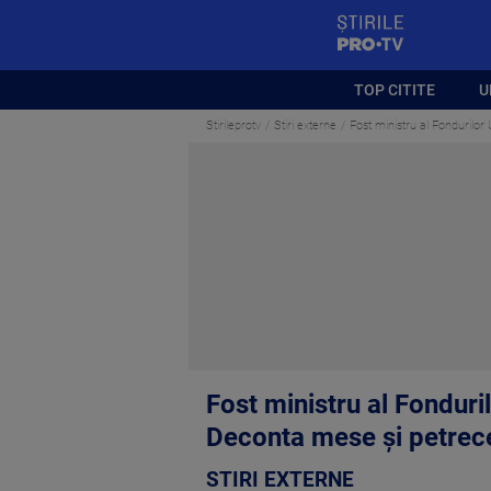
StirilePROTV
TOP CITITE
U
Stirileprotv
Stiri externe
Fost ministru al Fondurilor
Fost ministru al Fonduri
Deconta mese și petrece
STIRI EXTERNE