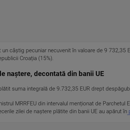
nut un câștig pecuniar necuvenit în valoare de 9 732,35 E
epublicii Croația (15%).
de naștere, decontată din banii UE
a plătit suma integrală de 9.732,35 EUR drept despăgubi
 ministrul MRRFEU din intervalul menționat de Parchetul
ecerile zilei de naștere plătite din banii UE au apărut în
p