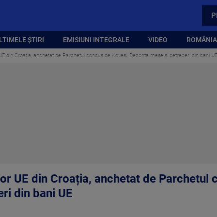
P
LTIMELE ȘTIRI
EMISIUNI INTEGRALE
VIDEO
ROMÂNIA,
 UE din Croația, anchetat de Parchetul condus de Kovesi. Deconta mese și petreceri din bani U
lor UE din Croația, anchetat de Parchetul
ri din bani UE