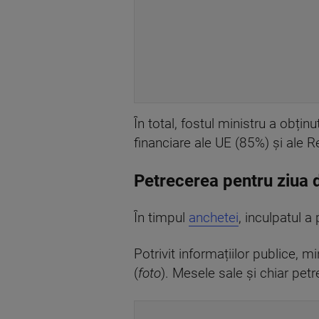
În total, fostul ministru a obți
financiare ale UE (85%) și ale R
Petrecerea pentru ziua 
În timpul
anchetei
, inculpatul 
Potrivit informațiilor publice,
(
foto
). Mesele sale și chiar petr