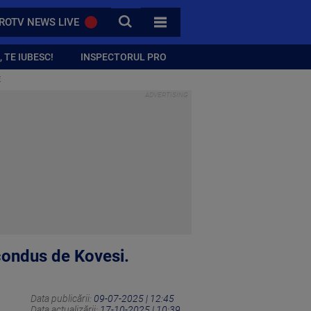
CAUTA
ROTV NEWS LIVE
TOATE CATEGORIILE
 TE IUBESC!
INSPECTORUL PRO
E
 condus de Kovesi.
Data publicării:
09-07-2025 | 12:45
Data actualizării:
17-10-2025 | 10:39