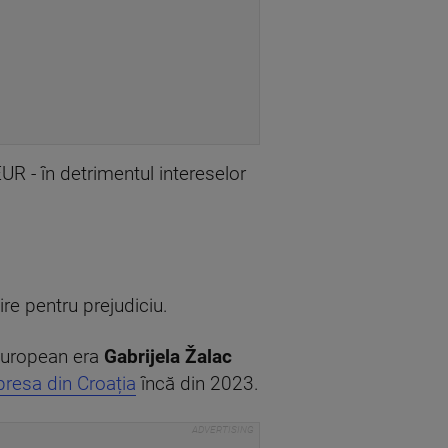
UR - în detrimentul intereselor
re pentru prejudiciu.
 European era
Gabrijela Žalac
resa din Croația
încă din 2023.