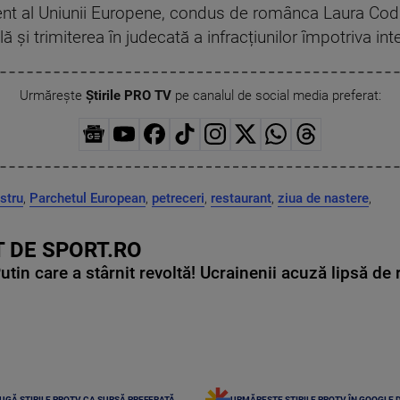
nt al Uniunii Europene, condus de românca Laura Codr
 și trimiterea în judecată a infracțiunilor împotriva int
Urmărește
Știrile PRO TV
pe canalul de social media preferat:
stru
,
Parchetul European
,
petreceri
,
restaurant
,
ziua de nastere
,
 DE SPORT.RO
in care a stârnit revoltă! Ucrainenii acuză lipsă de r
UGĂ ȘTIRILE PROTV CA SURSĂ PREFERATĂ
URMĂREȘTE ȘTIRILE PROTV ÎN GOOGLE 