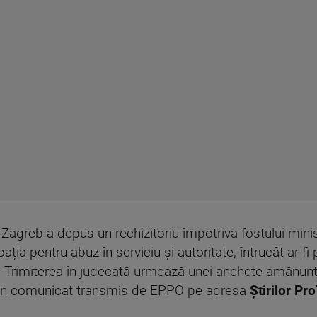
agreb a depus un rechizitoriu împotriva fostului minist
a pentru abuz în serviciu și autoritate, întrucât ar fi p
. Trimiterea în judecată urmează unei anchete amănunțite
-un comunicat transmis de EPPO pe adresa
Știrilor Pr