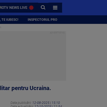
CAUTA
ROTV NEWS LIVE
TOATE CATEGORIILE
 TE IUBESC!
INSPECTORUL PRO
ni
litar pentru Ucraina.
Data publicării:
12-08-2025 | 15:10
Data actualizării:
17-10-2025 | 11:54