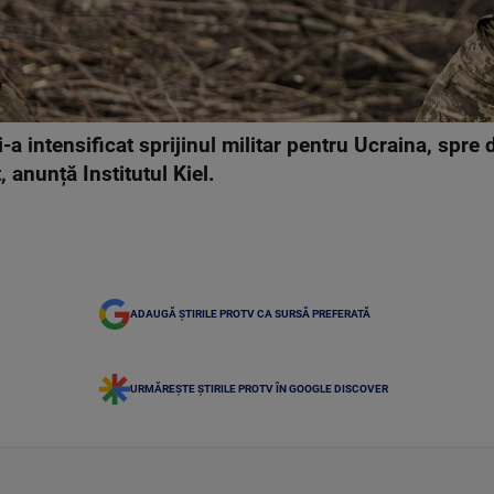
și-a intensificat sprijinul militar pentru Ucraina, spr
 anunță Institutul Kiel.
ADAUGĂ ȘTIRILE PROTV CA SURSĂ PREFERATĂ
URMĂREȘTE ȘTIRILE PROTV ÎN GOOGLE DISCOVER