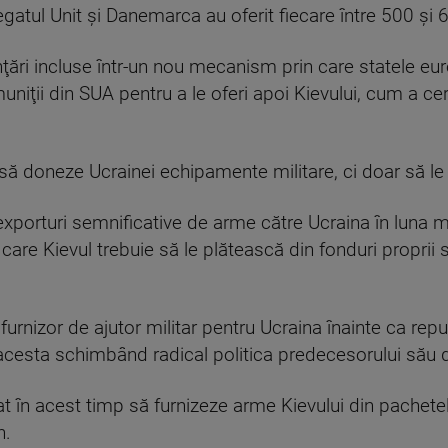
egatul Unit şi Danemarca au oferit fiecare între 500 şi
anţări incluse într-un nou mecanism prin care statele
muniţii din SUA pentru a le oferi apoi Kievului, cum a c
 doneze Ucrainei echipamente militare, ci doar să le 
xporturi semnificative de arme către Ucraina în luna m
pe care Kievul trebuie să le plătească din fonduri proprii 
l furnizor de ajutor militar pentru Ucraina înainte ca r
, acesta schimbând radical politica predecesorului să
at în acest timp să furnizeze arme Kievului din pachetel
n.