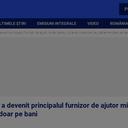
P
LTIMELE ȘTIRI
EMISIUNI INTEGRALE
VIDEO
ROMÂNIA,
evenit principalul furnizor de ajutor militar pentru Ucraina. Americanii au dat arme doar pe ba
a devenit principalul furnizor de ajutor mi
doar pe bani