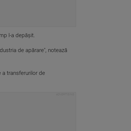
imp l-a depăşit.
ndustria de apărare", notează
 a transferurilor de