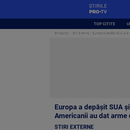
StirilePROTV
TOP CITITE
U
Stirileprotv
Stiri externe
Europa a depășit SUA și a d
Europa a depășit SUA și 
Americanii au dat arme 
STIRI EXTERNE