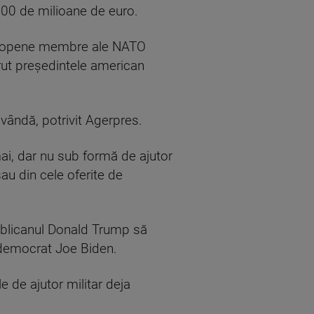
 600 de milioane de euro.
 europene membre ale NATO
erut preşedintele american
vândă, potrivit Agerpres.
ai, dar nu sub formă de ajutor
sau din cele oferite de
epublicanul Donald Trump să
u democrat Joe Biden.
e de ajutor militar deja