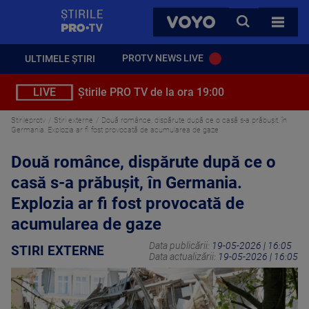
StirilePROTV
CAUTA
VOYO
TOATE 
PROTV NEWS LIVE
ULTIMELE ȘTIRI
LIVE
Știrile PRO TV de la ora 19:00
Stirileprotv
Stiri externe
Două românce, dispărute după ce o casă s-a prăbușit, în
Germania. Explozia ar fi fost provocată de acumularea de gaze
Două românce, dispărute după ce o
casă s-a prăbușit, în Germania.
Explozia ar fi fost provocată de
acumularea de gaze
Data publicării:
19-05-2026 | 16:05
STIRI EXTERNE
Data actualizării:
19-05-2026 | 16:05