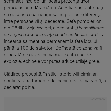
semnalat încă de luni seară prezenţa unor
persoane sub dărâmături. Aceştia sunt antrenaţi
să găsească oameni, însă nu pot face diferenţa
între persoane vii şi decedate. Şefa pompierilor
din Görlitz, Anja Weigel, a declarat:
„Probabilitatea
de a găsi oameni în viaţă scade cu fiecare oră.”
Ea
încearcă să menţină permanent la faţa locului
până la 100 de salvatori. De îndată ce zona va fi
eliberată de gaz şi nu va mai exista risc de
explozie, echipele vor putea aduce utilaje grele.
Clădirea prăbușită, în stilul istoric wilhelminian,
conținea apartamente de închiriat și de vacanță, a
declarat poliția.