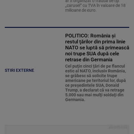
ar fi organizat o fraudă de tip
„carusel” cu TVA în valoare de 18
milioane de euro.
POLITICO: România și
restul ţărilor din prima linie
NATO se luptă să primească
noi trupe SUA după cele
retrase din Germania
Cel puţin cinci ţări de pe flancul
STIRI EXTERNE
estic al NATO, inclusiv România,
se grăbesc să solicite trupe
americane pe teritoriul lor, după
ce preşedintele SUA, Donald
Trump, a declarat că va retrage
5.000 sau mai mulţi soldaţi din
Germania.