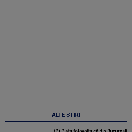
06 August
2026
MAI
MULTE
DETALII
49:04
ALTE ȘTIRI
(P) Piața fotovoltaică din București