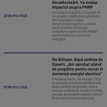
decarbonizării. Va evalua
impactul asupra PNRR
Comisia Europeană a anunțat că
STIRI POLITICE
va analiza modificările adoptate
de Parlament la legea
decarbonizării pentru a stabili
dacă acestea afectează
îndeplinirea jalonului din PNRR
privind reforma sectorului
energetic.
Ilie Bolojan, după ședința de
Guvern: „Am aprobat planul
de pregătire pentru riscuri în
domeniul energiei electrice”
Premierul demis, Ilie Bolojan, face
la această oră declarații de presă,
după ședința de Guvern, care a
STIRI POLITICE
avut pe ordinea de zi, printre altele,
un plan de pregătire pentru riscuri
în domeniul energiei electrice.