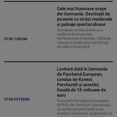
Cele mai frumoase oraşe
din Germania. Destinaţii de
poveste cu străzi medievale
şi peisaje spectaculoase
Germania se mândreşte cu o
mulţime de oraşe mici
fermecătoare şi istorice. Vizitarea
STIRI TURISM
tuturor ar putea dura luni întregi
de călătorii prin ţară.
Lovitură dată în Germania
de Parchetul European,
condus de Kovesi.
Percheziții și arestări,
fraudă de 18 milioane de
euro
STIRI EXTERNE
Procurorii Parchetului European
(EPPO) din Frankfurt (Germania),
au declanșat percheziții și au
arestat o persoană, suspectată că