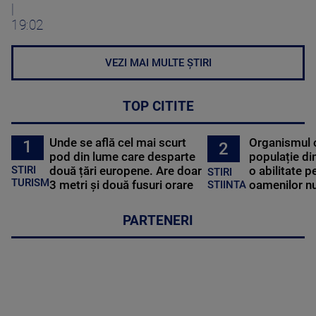
|
19:02
VEZI MAI MULTE ȘTIRI
TOP CITITE
Unde se află cel mai scurt
Organismul 
1
2
pod din lume care desparte
populație di
STIRI
două țări europene. Are doar
o abilitate p
STIRI
TURISM
3 metri și două fusuri orare
oamenilor nu
STIINTA
PARTENERI