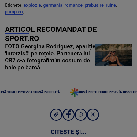
Etichete:
explozie
,
germania
,
romance
,
prabusire
,
ruine
,
pompieri
,
ARTICOL RECOMANDAT DE
SPORT.RO
FOTO Georgina Rodriguez, apariție
'interzisă' pe rețele. Partenera lui
CR7 s-a fotografiat în costum de
baie pe barcă
UGĂ ȘTIRILE PROTV CA SURSĂ PREFERATĂ
URMĂREȘTE ȘTIRILE PROTV ÎN GOOGLE 
CITEȘTE ȘI...