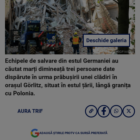
Deschide galeria
PROFIMEDIA
Echipele de salvare din estul Germaniei au
căutat marți dimineață trei persoane date
dispărute în urma prăbușirii unei clădiri în
orașul Görlitz, situat în estul țării, lângă granița
cu Polonia.
AURA TRIF
ADAUGĂ ȘTIRILE PROTV CA SURSĂ PREFERATĂ