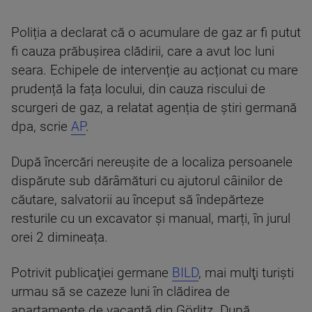
Poliția a declarat că o acumulare de gaz ar fi putut
fi cauza prăbușirea clădirii, care a avut loc luni
seara. Echipele de intervenție au acționat cu mare
prudență la fața locului, din cauza riscului de
scurgeri de gaz, a relatat agenția de știri germană
dpa, scrie
AP
.
După încercări nereușite de a localiza persoanele
dispărute sub dărâmături cu ajutorul câinilor de
căutare, salvatorii au început să îndepărteze
resturile cu un excavator și manual, marți, în jurul
orei 2 dimineața.
Potrivit publicaţiei germane
BILD
, mai mulţi turişti
urmau să se cazeze luni în clădirea de
apartamente de vacanţă din Görlitz. După