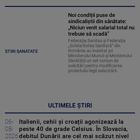
Noi condiții puse de
sindicaliștii din sănătate:
„Niciun venit salarial total nu
trebuie să scadă”
Federaţia Sanitas şi Federaţia
„Solidaritatea Sanitară” din
România au înaintat joi
STIRI SANATATE
Ministerului Muncii şi Ministerului
Sănătăţii un set comun de
solicitări pentru modificarea
proiectului legii salarizării.
ULTIMELE ȘTIRI
06-
Italienii, cehii și croații agonizează la
08-
peste 40 de grade Celsius. În Slovacia,
2026
debitul Dunării are cel mai scăzut nivel