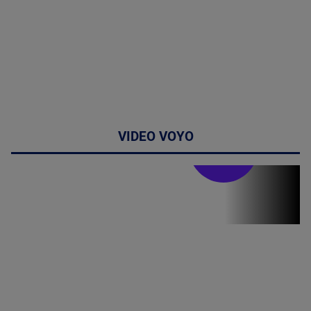
VIDEO VOYO
Stirile PRO TV
Stirile PRO
TV # 13.00 -