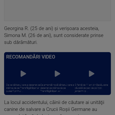
Georgina R. (25 de ani) şi verişoara acesteia,
Simona M. (26 de ani), sunt considerate prinse
sub dărâmături.
RECOMANDĂRI VIDEO
De ce bărbatul care a desenat pe
Ce amendă riscă bărbatul care a
O fetiță de 11 ani din Bacău este
stânca de pe Transfăgărășan ar
desenat pe stânca de pe
căutată de zeci de polițiști,
putea fi primul ...
Transfăgărășan. Ar ...
jandarmi și ...
La locul accidentului, câinii de căutare ai unităţii
canine de salvare a Crucii Roşii Germane au