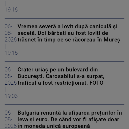
|
19:16
06-
Vremea severă a lovit după caniculă și
08-
secetă. Doi bărbați au fost loviți de
2026
trăsnet în timp ce se răcoreau în Mureș
|
19:15
06-
Crater uriaș pe un bulevard din
08-
București. Carosabilul s-a surpat,
2026
traficul a fost restricționat. FOTO
|
19:03
06-
Bulgaria renunță la afișarea prețurilor în
08-
leva și euro. De când vor fi afișate doar
2026
în moneda unică europeană