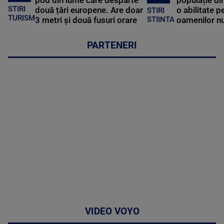
STIRI
două țări europene. Are doar
o abilitate p
STIRI
TURISM
3 metri și două fusuri orare
oamenilor nu
STIINTA
PARTENERI
VIDEO VOYO