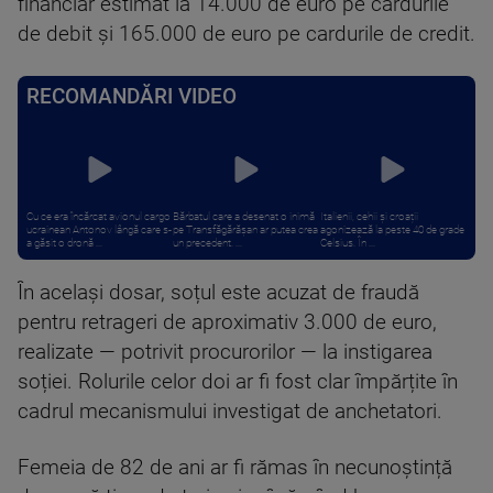
financiar estimat la 14.000 de euro pe cardurile
de debit și 165.000 de euro pe cardurile de credit.
RECOMANDĂRI VIDEO
Cu ce era încărcat avionul cargo
Bărbatul care a desenat o inimă
Italienii, cehii și croații
ucrainean Antonov lângă care s-
pe Transfăgărășan ar putea crea
agonizează la peste 40 de grade
a găsit o dronă ...
un precedent. ...
Celsius. În ...
În același dosar, soțul este acuzat de fraudă
pentru retrageri de aproximativ 3.000 de euro,
realizate — potrivit procurorilor — la instigarea
soției. Rolurile celor doi ar fi fost clar împărțite în
cadrul mecanismului investigat de anchetatori.
Femeia de 82 de ani ar fi rămas în necunoștință