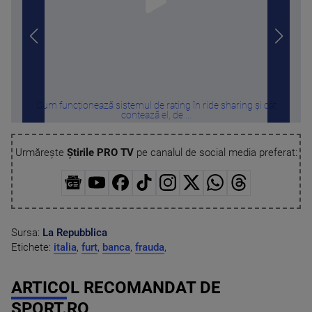
Cum funcționează sistemul de rating în ride sharing și cât
Cu c
contează el, de ...
Urmărește
Știrile PRO TV
pe canalul de social media preferat:
Sursa:
La Repubblica
Etichete:
italia
,
furt
,
banca
,
frauda
,
ARTICOL RECOMANDAT DE
SPORT.RO