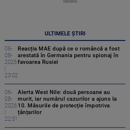
obiceiul.
ULTIMELE ȘTIRI
06-
Reacția MAE după ce o româncă a fost
08-
arestată în Germania pentru spionaj în
2026
favoarea Rusiei
|
23:02
06-
Alerta West Nile: două persoane au
08-
murit, iar numărul cazurilor a ajuns la
2026
10. Măsurile de protecție împotriva
|
țânțarilor
22:51