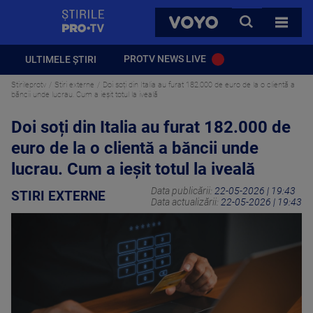
StirilePROTV
CAUTA
VOYO
TOATE 
PROTV NEWS LIVE
ULTIMELE ȘTIRI
Stirileprotv
Stiri externe
Doi soți din Italia au furat 182.000 de euro de la o clientă a
băncii unde lucrau. Cum a ieșit totul la iveală
Doi soți din Italia au furat 182.000 de
euro de la o clientă a băncii unde
lucrau. Cum a ieșit totul la iveală
Data publicării:
22-05-2026 | 19:43
STIRI EXTERNE
Data actualizării:
22-05-2026 | 19:43