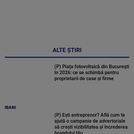
ALTE ȘTIRI
(P) Piața fotovoltaică din București
în 2026: ce se schimbă pentru
proprietarii de case și firme
IBANI
(P) Ești antreprenor? Află cum te
ajută o campanie de advertoriale
să crești vizibilitatea și încrederea
brandului tău