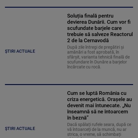
Soluția finală pentru
devierea Dunării. Cum vor fi
scufundate barjele care
trebuie să salveze Reactorul
2 de la Cernavodă
După zile întregi de pregătiri și
ȘTIRI ACTUALE
amânări a fost aprobată, în
sfârșit, varianta tehnică finală de
scufundare în Dunăre a barjelor
încărcate cu rocă.
Cum se luptă România cu
criza energetică. Orașele au
devenit mai întunecate. „Nu
înseamnă să ne întoarcem
în beznă”
Dacă spălați rufele seara, după ce
ȘTIRI ACTUALE
vă întoarceți de la muncă, nu ar
strica, o vreme, să schimbați