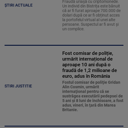
Fraudă uriașă cu criptomonede.
ȘTIRI ACTUALE
Un individ din Bistrița este bănuit
că ar fi furat aproape 700.000 de
dolari după ce ar fi obținut acces
la portofelul virtual al unei alte
persoane. Suspectul ar fi avut și
un complice.
Fost comisar de poliție,
urmărit internațional de
aproape 10 ani după o
fraudă de 1,2 milioane de
euro, adus în România
Fostul comisar de poliţie Gridan
STIRI JUSTITIE
Alin Cosmin, urmărit
internaţional pentru că se
sustrăgea executării pedepsei de
5 ani şi 8 luni de închisoare, a fost
adus, vineri, în ţară din Marea
Britanie.