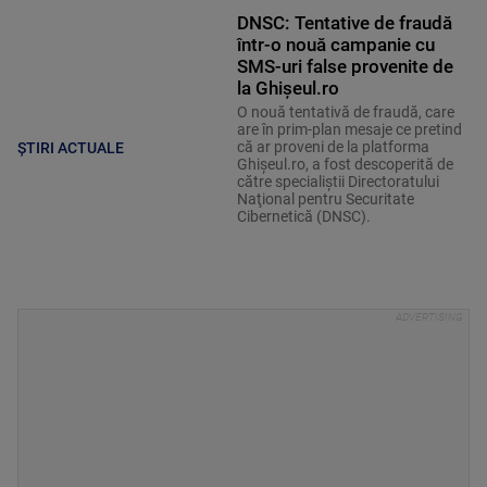
DNSC: Tentative de fraudă
într-o nouă campanie cu
SMS-uri false provenite de
la Ghişeul.ro
O nouă tentativă de fraudă, care
are în prim-plan mesaje ce pretind
că ar proveni de la platforma
ȘTIRI ACTUALE
Ghişeul.ro, a fost descoperită de
către specialiştii Directoratului
Naţional pentru Securitate
Cibernetică (DNSC).