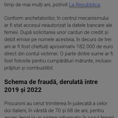
timp de mai mulți ani, potrivit
La Repubblica
.
Conform anchetatorilor, în centrul mecanismului
ar fi stat accesul neautorizat la datele bancare ale
femeii. După solicitarea unor carduri de credit și
debit emise pe numele acesteia, în decurs de trei
ani ar fi fost cheltuiți aproximativ 182.000 de euro
direct din contul victimei. O parte dintre sume ar fi
fost folosite pentru cumpărături mărunte, inclusiv
prăjituri și combustibil.
Schema de fraudă, derulată între
2019 și 2022
Procurorii au cerut trimiterea în judecată a celor
doi italieni, în vârstă de 70 și 68 de ani, pentru
acces ilegal la un sistem informatic în cazul femeii