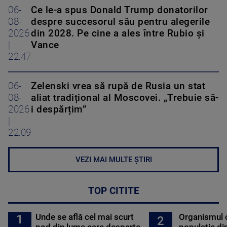
06-
Ce le-a spus Donald Trump donatorilor
08-
despre succesorul său pentru alegerile
2026
din 2028. Pe cine a ales între Rubio și
|
Vance
22:47
06-
Zelenski vrea să rupă de Rusia un stat
08-
aliat tradițional al Moscovei. „Trebuie să-
2026
i despărțim”
|
22:09
VEZI MAI MULTE ȘTIRI
TOP CITITE
Unde se află cel mai scurt
Organismul 
1
2
pod din lume care desparte
populație di