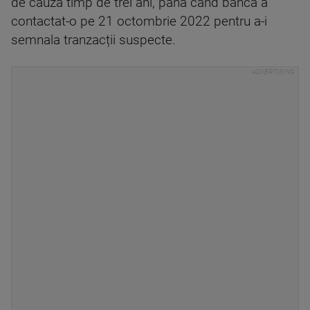
de cauză timp de trei ani, până când banca a
contactat-o pe 21 octombrie 2022 pentru a-i
semnala tranzacții suspecte.