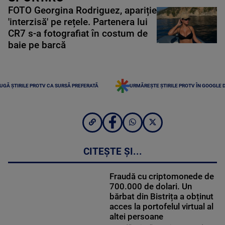
FOTO Georgina Rodriguez, apariție
'interzisă' pe rețele. Partenera lui
CR7 s-a fotografiat în costum de
baie pe barcă
UGĂ ȘTIRILE PROTV CA SURSĂ PREFERATĂ
URMĂREȘTE ȘTIRILE PROTV ÎN GOOGLE 
CITEȘTE ȘI...
Fraudă cu criptomonede de
700.000 de dolari. Un
bărbat din Bistrița a obținut
acces la portofelul virtual al
altei persoane