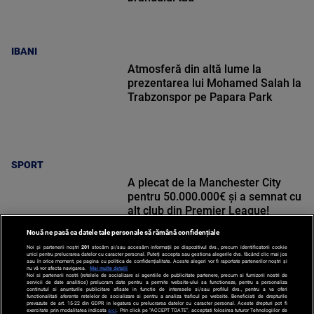
IBANI
Atmosferă din altă lume la
prezentarea lui Mohamed Salah la
Trabzonspor pe Papara Park
SPORT
A plecat de la Manchester City
pentru 50.000.000€ și a semnat cu
alt club din Premier League!
Nouă ne pasă ca datele tale personale să rămână confidențiale
Noi și partenerii noștri
201
stocăm și/sau accesăm informații pe dispozitivul dvs., precum identificatorii cookie
unici pentru prelucrarea datelor cu caracter personal. Puteți accepta sau gestiona alegerile dvs. făcând clic mai jos
sau în orice moment, pe pagina cu politica de confidențialitate. Aceste alegeri vor fi raportate partenerilor noștri și
nu vă vor afecta navigarea.
Mai multe detalii
Noi si partenerii nostri (retelele de socializare si agentiile de publicitate partenere, precum si furnizorii nostri de
SPORT
servicii de date analitice) prelucram date pentru a permite website-ului sa functioneze, pentru a personaliza
continutul si anunturile publicitare afisate in functie de interesele si/sau profilul dvs., pentru a va oferi
functionalitati aferente retelelor de socializare si pentru a analiza traficul pe website. Beneficiati de drepturile
prevazute de art. 15-22 din GDPR in legatura cu prelucrarea datelor cu caracter personal. Aceste drepturi pot fi
exercitate prin modalitatea indicata
aici
. Prin click pe “ACCEPT TOATE”, acceptati folosirea tuturor Tehnologiilor de