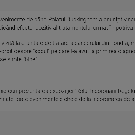
evenimente de când Palatul Buckingham a anunţat vinere
dicând efectul pozitiv al tratamentului urmat împotriva 
zită la o unitate de tratare a cancerului din Londra, mar
orbit despre "şocul" pe care l-a avut la primirea diagnos
 se simte "bine".
rcuri prezentarea expoziţiei "Rolul Încoronării Regelui
ate toate evenimentele cheie de la încoronarea de anul