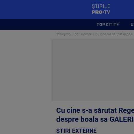
StirilePROTV
TOP CITITE
U
Stirileprotv
Stiri externe
Cu cine s-a sărutat Regele 
Cu cine s-a sărutat Regel
despre boala sa GALER
STIRI EXTERNE