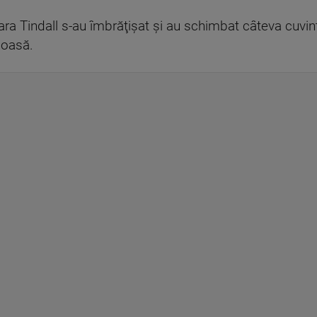
ra Tindall s-au îmbrăţişat şi au schimbat câteva cuvint
oioasă.