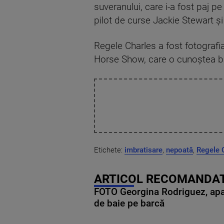
suveranului, care i-a fost paj 
pilot de curse Jackie Stewart ş
Regele Charles a fost fotograf
Horse Show, care o cunoştea bin
Etichete:
imbratisare
,
nepoată
,
Regele C
ARTICOL RECOMANDAT
FOTO Georgina Rodriguez, apariț
de baie pe barcă