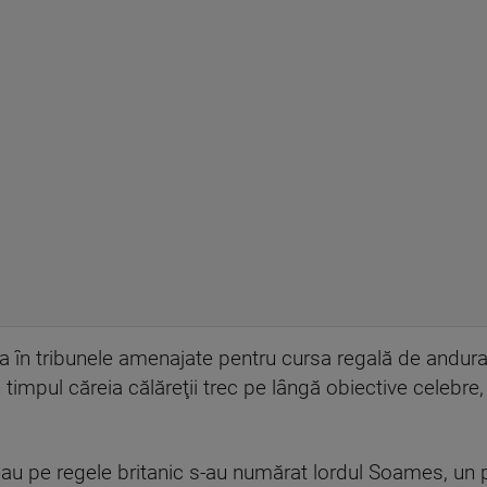
sa în tribunele amenajate pentru cursa regală de andura
 timpul căreia călăreţii trec pe lângă obiective celeb
ţeau pe regele britanic s-au numărat lordul Soames, un 