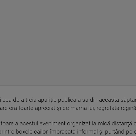
i cea de-a treia apariţie publică a sa din această săpt
re era foarte apreciat şi de mama lui, regretata regină 
toare a acestui eveniment organizat la mică distanţă d
intre boxele cailor, îmbrăcată informal şi purtând pe 