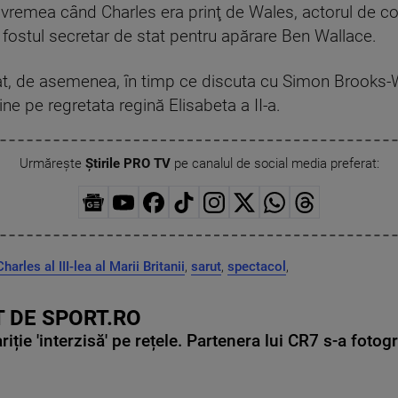
pe vremea când Charles era prinţ de Wales, actorul de 
i fostul secretar de stat pentru apărare Ben Wallace.
iat, de asemenea, în timp ce discuta cu Simon Brooks-
e pe regretata regină Elisabeta a II-a.
Urmărește
Știrile PRO TV
pe canalul de social media preferat:
harles al III-lea al Marii Britanii
,
sarut
,
spectacol
,
 DE SPORT.RO
ie 'interzisă' pe rețele. Partenera lui CR7 s-a fotog