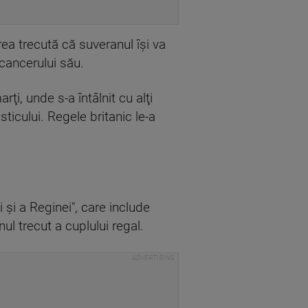
a trecută că suveranul îşi va
cancerului său.
ţi, unde s-a întâlnit cu alţi
ticului. Regele britanic le-a
 şi a Reginei", care include
 trecut a cuplului regal.