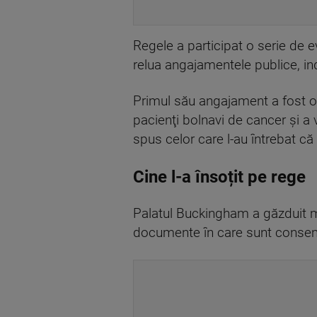
Regele a participat o serie de 
relua angajamentele publice, in
Primul său angajament a fost o vi
pacienţi bolnavi de cancer şi a v
spus celor care l-au întrebat că
Cine l-a însoțit pe rege
Palatul Buckingham a găzduit mie
documente în care sunt consemn