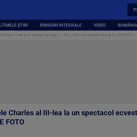
P
LTIMELE ȘTIRI
EMISIUNI INTEGRALE
VIDEO
ROMÂNIA,
Charles al III-lea la un spectacol ecvestru. A făcut mărturisiri despre boala sa GALERIE FOTO
e Charles al III-lea la un spectacol ecvest
IE FOTO