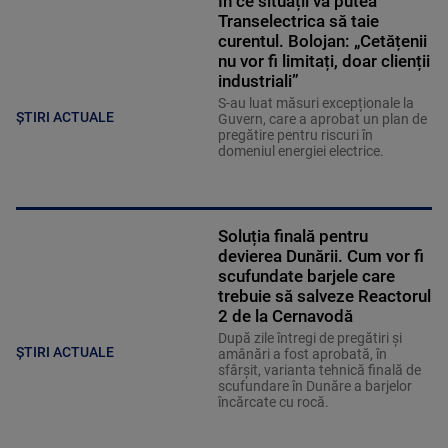
În ce situații va putea
Transelectrica să taie
curentul. Bolojan: „Cetățenii
nu vor fi limitați, doar clienții
industriali”
S-au luat măsuri excepționale la
ȘTIRI ACTUALE
Guvern, care a aprobat un plan de
pregătire pentru riscuri în
domeniul energiei electrice.
Soluția finală pentru
devierea Dunării. Cum vor fi
scufundate barjele care
trebuie să salveze Reactorul
2 de la Cernavodă
După zile întregi de pregătiri și
ȘTIRI ACTUALE
amânări a fost aprobată, în
sfârșit, varianta tehnică finală de
scufundare în Dunăre a barjelor
încărcate cu rocă.