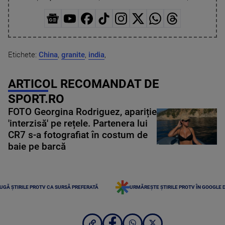
Etichete:
China
,
granite
,
india
,
ARTICOL RECOMANDAT DE
SPORT.RO
FOTO Georgina Rodriguez, apariție
'interzisă' pe rețele. Partenera lui
CR7 s-a fotografiat în costum de
baie pe barcă
UGĂ ȘTIRILE PROTV CA SURSĂ PREFERATĂ
URMĂREȘTE ȘTIRILE PROTV ÎN GOOGLE 