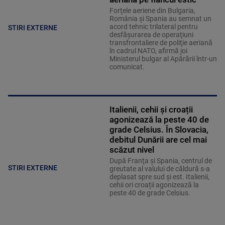
Forţele aeriene din Bulgaria,
România şi Spania au semnat un
acord tehnic trilateral pentru
STIRI EXTERNE
desfăşurarea de operaţiuni
transfrontaliere de poliţie aeriană
în cadrul NATO, afirmă joi
Ministerul bulgar al Apărării într-un
comunicat.
Italienii, cehii și croații
agonizează la peste 40 de
grade Celsius. În Slovacia,
debitul Dunării are cel mai
scăzut nivel
După Franţa şi Spania, centrul de
STIRI EXTERNE
greutate al valului de căldură s-a
deplasat spre sud şi est. Italienii,
cehii ori croații agonizează la
peste 40 de grade Celsius.