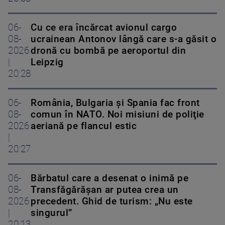
06-
Cu ce era încărcat avionul cargo
08-
ucrainean Antonov lângă care s-a găsit o
2026
dronă cu bombă pe aeroportul din
|
Leipzig
20:28
06-
România, Bulgaria şi Spania fac front
08-
comun în NATO. Noi misiuni de poliţie
2026
aeriană pe flancul estic
|
20:27
06-
Bărbatul care a desenat o inimă pe
08-
Transfăgărășan ar putea crea un
2026
precedent. Ghid de turism: „Nu este
|
singurul”
20:13