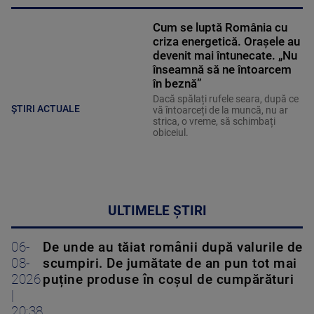
Cum se luptă România cu
criza energetică. Orașele au
devenit mai întunecate. „Nu
înseamnă să ne întoarcem
în beznă”
Dacă spălați rufele seara, după ce
ȘTIRI ACTUALE
vă întoarceți de la muncă, nu ar
strica, o vreme, să schimbați
obiceiul.
ULTIMELE ȘTIRI
06-
De unde au tăiat românii după valurile de
08-
scumpiri. De jumătate de an pun tot mai
2026
puține produse în coșul de cumpărături
|
20:38