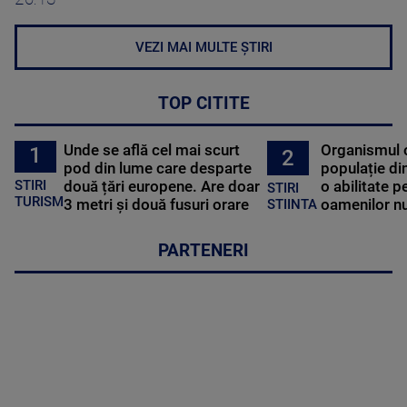
VEZI MAI MULTE ȘTIRI
TOP CITITE
Unde se află cel mai scurt
Organismul 
1
2
pod din lume care desparte
populație di
STIRI
două țări europene. Are doar
o abilitate p
STIRI
TURISM
3 metri și două fusuri orare
oamenilor nu
STIINTA
PARTENERI