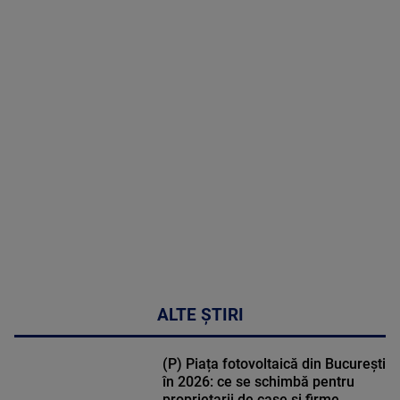
2026
MAI
MULTE
DETALII
53:57
ALTE ȘTIRI
(P) Piața fotovoltaică din București
în 2026: ce se schimbă pentru
proprietarii de case și firme