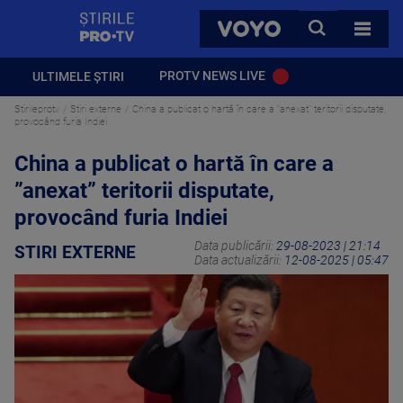
StirilePROTV
CAUTA
VOYO
TOATE 
PROTV NEWS LIVE
ULTIMELE ȘTIRI
Stirileprotv
Stiri externe
China a publicat o hartă în care a ”anexat” teritorii disputate,
provocând furia Indiei
China a publicat o hartă în care a
”anexat” teritorii disputate,
provocând furia Indiei
Data publicării:
29-08-2023 | 21:14
STIRI EXTERNE
Data actualizării:
12-08-2025 | 05:47