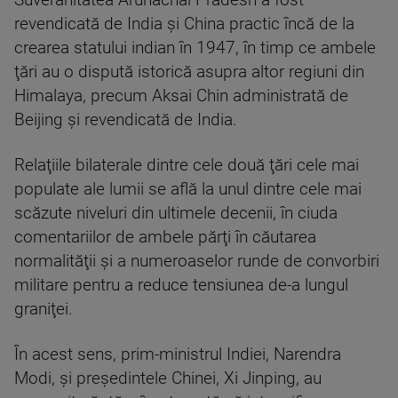
Suveranitatea Arunachal Pradesh a fost
revendicată de India şi China practic încă de la
crearea statului indian în 1947, în timp ce ambele
ţări au o dispută istorică asupra altor regiuni din
Himalaya, precum Aksai Chin administrată de
Beijing şi revendicată de India.
Relaţiile bilaterale dintre cele două ţări cele mai
populate ale lumii se află la unul dintre cele mai
scăzute niveluri din ultimele decenii, în ciuda
comentariilor de ambele părţi în căutarea
normalităţii şi a numeroaselor runde de convorbiri
militare pentru a reduce tensiunea de-a lungul
graniţei.
În acest sens, prim-ministrul Indiei, Narendra
Modi, şi preşedintele Chinei, Xi Jinping, au