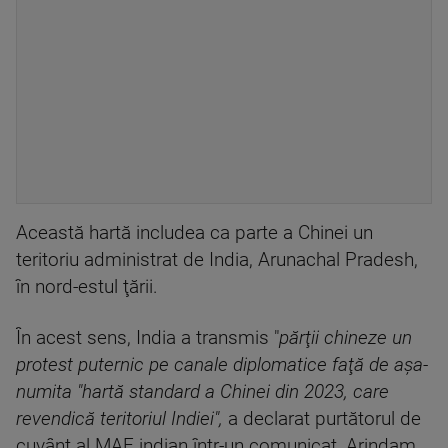
Această hartă includea ca parte a Chinei un
teritoriu administrat de India, Arunachal Pradesh,
în nord-estul ţării.
În acest sens, India a transmis "
părţii chineze un
protest puternic pe canale diplomatice faţă de aşa-
numita "hartă standard a Chinei din 2023, care
revendică teritoriul Indiei",
a declarat purtătorul de
cuvânt al MAE indian într-un comunicat, Arindam