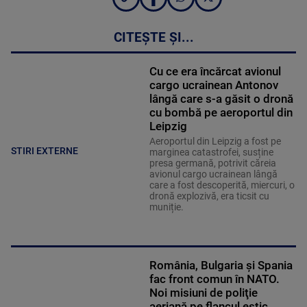
CITEȘTE ȘI...
Cu ce era încărcat avionul
cargo ucrainean Antonov
lângă care s-a găsit o dronă
cu bombă pe aeroportul din
Leipzig
Aeroportul din Leipzig a fost pe
STIRI EXTERNE
marginea catastrofei, susține
presa germană, potrivit căreia
avionul cargo ucrainean lângă
care a fost descoperită, miercuri, o
dronă explozivă, era ticsit cu
muniție.
România, Bulgaria şi Spania
fac front comun în NATO.
Noi misiuni de poliţie
aeriană pe flancul estic