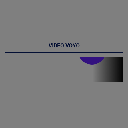
VIDEO VOYO
Stirile PRO TV
Stirile PRO
TV # 17.00 -
06 August