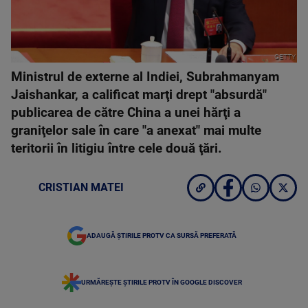
GETTY
Ministrul de externe al Indiei, Subrahmanyam
Jaishankar, a calificat marţi drept "absurdă"
publicarea de către China a unei hărţi a
graniţelor sale în care "a anexat" mai multe
teritorii în litigiu între cele două ţări.
CRISTIAN MATEI
ADAUGĂ ȘTIRILE PROTV CA SURSĂ PREFERATĂ
URMĂREȘTE ȘTIRILE PROTV ÎN GOOGLE DISCOVER