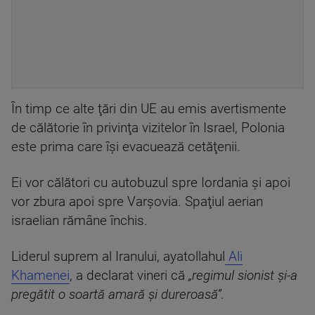
În timp ce alte ţări din UE au emis avertismente
de călătorie în privinţa vizitelor în Israel, Polonia
este prima care îşi evacuează cetăţenii.
Ei vor călători cu autobuzul spre Iordania şi apoi
vor zbura apoi spre Varşovia. Spaţiul aerian
israelian rămâne închis.
Liderul suprem al Iranului, ayatollahul
Ali
Khamenei
, a declarat vineri că
„regimul sionist şi-a
pregătit o soartă amară şi dureroasă”.