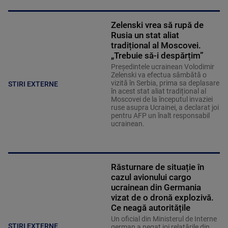
Zelenski vrea să rupă de
Rusia un stat aliat
tradițional al Moscovei.
„Trebuie să-i despărțim”
Președintele ucrainean Volodimir
Zelenski va efectua sâmbătă o
vizită în Serbia, prima sa deplasare
STIRI EXTERNE
în acest stat aliat tradițional al
Moscovei de la începutul invaziei
ruse asupra Ucrainei, a declarat joi
pentru AFP un înalt responsabil
ucrainean.
Răsturnare de situație în
cazul avionului cargo
ucrainean din Germania
vizat de o dronă explozivă.
Ce neagă autoritățile
Un oficial din Ministerul de Interne
STIRI EXTERNE
german a negat joi relatările din