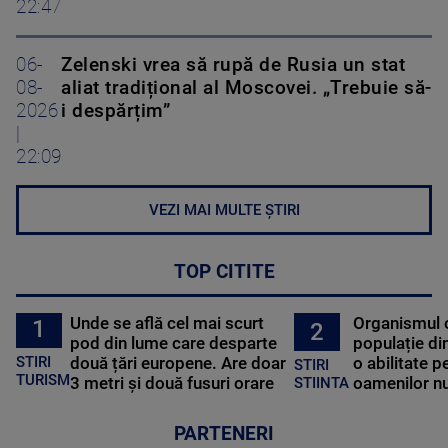
22:47
06-
Zelenski vrea să rupă de Rusia un stat
08-
aliat tradițional al Moscovei. „Trebuie să-
2026
i despărțim”
|
22:09
VEZI MAI MULTE ȘTIRI
TOP CITITE
Unde se află cel mai scurt
Organismul 
1
2
pod din lume care desparte
populație di
STIRI
două țări europene. Are doar
o abilitate p
STIRI
TURISM
3 metri și două fusuri orare
oamenilor nu
STIINTA
PARTENERI