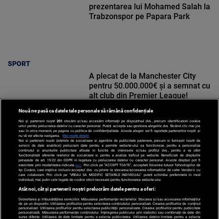
prezentarea lui Mohamed Salah la
Trabzonspor pe Papara Park
SPORT
A plecat de la Manchester City
pentru 50.000.000€ și a semnat cu
alt club din Premier League!
Nouă ne pasă ca datele tale personale să rămână confidențiale
Noi și partenerii noștri
201
stocăm și/sau accesăm informații pe dispozitivul dvs., precum identificatorii cookie
unici pentru prelucrarea datelor cu caracter personal. Puteți accepta sau gestiona alegerile dvs. făcând clic mai jos
sau în orice moment, pe pagina cu politica de confidențialitate. Aceste alegeri vor fi raportate partenerilor noștri și
nu vă vor afecta navigarea.
Mai multe detalii
Noi si partenerii nostri (retelele de socializare si agentiile de publicitate partenere, precum si furnizorii nostri de
SPORT
servicii de date analitice) prelucram date pentru a permite website-ului sa functioneze, pentru a personaliza
continutul si anunturile publicitare afisate in functie de interesele si/sau profilul dvs., pentru a va oferi
functionalitati aferente retelelor de socializare si pentru a analiza traficul pe website. Beneficiati de drepturile
prevazute de art. 15-22 din GDPR in legatura cu prelucrarea datelor cu caracter personal. Aceste drepturi pot fi
exercitate prin modalitatea indicata
aici
. Prin click pe “ACCEPT TOATE”, acceptati folosirea tuturor Tehnologiilor de
tip Cookie, care implica inclusiv acceptul dvs. cu privire la stocarea/accesarea informatiilor de catre Vendor-ii cu
care colaboram. Prin click pe “VREAU SA MODIFIC SETARILE INDIVIDUAL” puteti schimba preferintele in mod
individual, mai putin cele legate de cookie strict necesare pentru functionarea website-ului.
Atât noi, cât și partenerii noștri prelucrăm datele pentru a oferi:
Dezvoltarea și îmbunătățirea serviciilor. Măsurarea performanței reclamelor. Stocarea și/sau accesarea informațiilor
de pe un dispozitiv. Utilizarea profilurilor pentru selectarea conținutului personalizat. Crearea profilurilor de conținut
personalizat. Utilizarea profilurilor pentru selectarea publicității personalizate. Crearea profilurilor pentru publicitate
personalizată. Măsurarea performanței conținutului. Înțelegerea publicului prin statistici sau combinații de date din
surse diferite. Utilizarea de date limitate pentru a selecta publicitatea. Utilizarea datelor limitate pentru a selecta