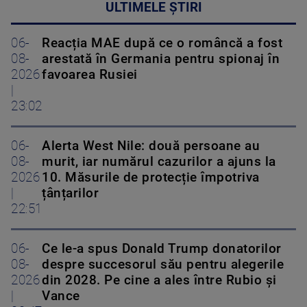
ULTIMELE ȘTIRI
06-
Reacția MAE după ce o româncă a fost
08-
arestată în Germania pentru spionaj în
2026
favoarea Rusiei
|
23:02
06-
Alerta West Nile: două persoane au
08-
murit, iar numărul cazurilor a ajuns la
2026
10. Măsurile de protecție împotriva
|
țânțarilor
22:51
06-
Ce le-a spus Donald Trump donatorilor
08-
despre succesorul său pentru alegerile
2026
din 2028. Pe cine a ales între Rubio și
|
Vance