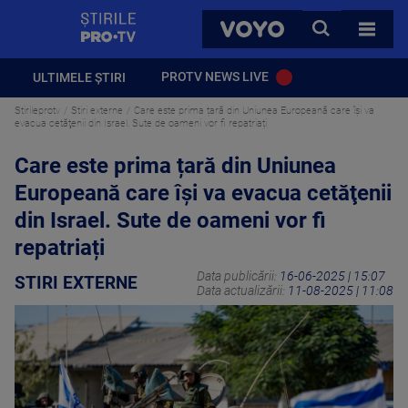
StirilePROTV
CAUTA
VOYO
TOATE 
PROTV NEWS LIVE
ULTIMELE ȘTIRI
Stirileprotv
Stiri externe
Care este prima țară din Uniunea Europeană care îşi va
evacua cetăţenii din Israel. Sute de oameni vor fi repatriați
Care este prima țară din Uniunea
Europeană care îşi va evacua cetăţenii
din Israel. Sute de oameni vor fi
repatriați
Data publicării:
16-06-2025 | 15:07
STIRI EXTERNE
Data actualizării:
11-08-2025 | 11:08