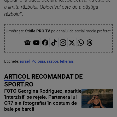
apelurile la pace, declarând:
„Obiectivul nu este de
a limita războiul. Obiectivul este de a câştiga
războiul”.
Urmărește
Știrile PRO TV
pe canalul de social media preferat:
Etichete:
israel
,
Polonia
,
razboi
,
teheran
,
ARTICOL RECOMANDAT DE
SPORT.RO
FOTO Georgina Rodriguez, apariție
'interzisă' pe rețele. Partenera lui
CR7 s-a fotografiat în costum de
baie pe barcă