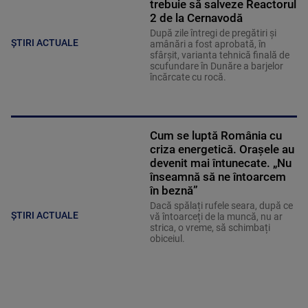
trebuie să salveze Reactorul
2 de la Cernavodă
După zile întregi de pregătiri și
ȘTIRI ACTUALE
amânări a fost aprobată, în
sfârșit, varianta tehnică finală de
scufundare în Dunăre a barjelor
încărcate cu rocă.
Cum se luptă România cu
criza energetică. Orașele au
devenit mai întunecate. „Nu
înseamnă să ne întoarcem
în beznă”
Dacă spălați rufele seara, după ce
ȘTIRI ACTUALE
vă întoarceți de la muncă, nu ar
strica, o vreme, să schimbați
obiceiul.