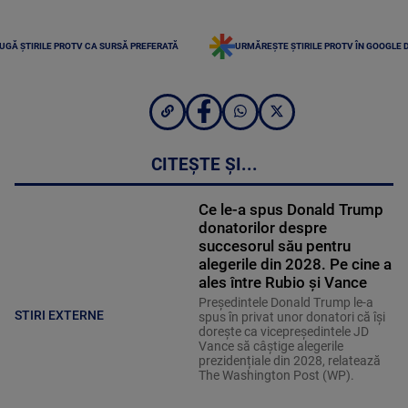
UGĂ ȘTIRILE PROTV CA SURSĂ PREFERATĂ
URMĂREȘTE ȘTIRILE PROTV ÎN GOOGLE 
CITEȘTE ȘI...
Ce le-a spus Donald Trump
donatorilor despre
succesorul său pentru
alegerile din 2028. Pe cine a
ales între Rubio și Vance
Președintele Donald Trump le-a
STIRI EXTERNE
spus în privat unor donatori că își
dorește ca vicepreședintele JD
Vance să câștige alegerile
prezidențiale din 2028, relatează
The Washington Post (WP).