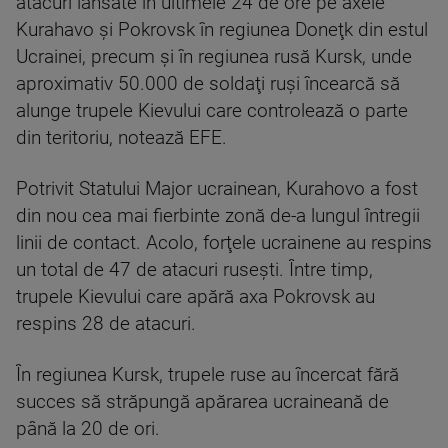
atacuri lansate în ultimele 24 de ore pe axele
Kurahavo şi Pokrovsk în regiunea Doneţk din estul
Ucrainei, precum şi în regiunea rusă Kursk, unde
aproximativ 50.000 de soldaţi ruşi încearcă să
alunge trupele Kievului care controlează o parte
din teritoriu, notează EFE.
Potrivit Statului Major ucrainean, Kurahovo a fost
din nou cea mai fierbinte zonă de-a lungul întregii
linii de contact. Acolo, forţele ucrainene au respins
un total de 47 de atacuri ruseşti. Între timp,
trupele Kievului care apără axa Pokrovsk au
respins 28 de atacuri.
În regiunea Kursk, trupele ruse au încercat fără
succes să străpungă apărarea ucraineană de
până la 20 de ori.