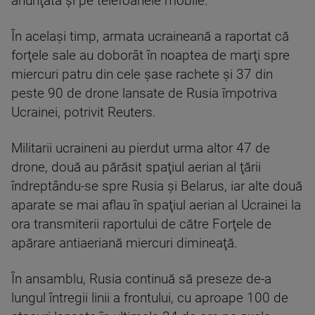
anunţată şi pe telefoanele mobile.
În acelaşi timp, armata ucraineană a raportat că
forţele sale au doborât în noaptea de marţi spre
miercuri patru din cele şase rachete şi 37 din
peste 90 de drone lansate de Rusia împotriva
Ucrainei, potrivit Reuters.
Militarii ucraineni au pierdut urma altor 47 de
drone, două au părăsit spaţiul aerian al ţării
îndreptându-se spre Rusia şi Belarus, iar alte două
aparate se mai aflau în spaţiul aerian al Ucrainei la
ora transmiterii raportului de către Forţele de
apărare antiaeriană miercuri dimineaţă.
În ansamblu, Rusia continuă să preseze de-a
lungul întregii linii a frontului, cu aproape 100 de