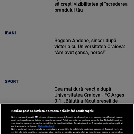
să crești vizibilitatea și încrederea
brandului tău
IBANI
Bogdan Andone, sincer după
victoria cu Universitatea Craiova:
”Am avut șansă, noroc!”
SPORT
Cea mai dură reacție după
Universitatea Craiova - FC Argeș
0-1: „Băluță a făcut greșeli de
începători! Elisor încă este dator”
Nouă ne pasă ca datele tale personale să rămână confidențiale
Noi și partenerii noștri
201
stocăm și/sau accesăm informații pe dispozitivul dvs., precum identificatorii cookie
unici pentru prelucrarea datelor cu caracter personal. Puteți accepta sau gestiona alegerile dvs. făcând clic mai jos
sau în orice moment, pe pagina cu politica de confidențialitate. Aceste alegeri vor fi raportate partenerilor noștri și
nu vă vor afecta navigarea.
Mai multe detalii
SPORT
Noi si partenerii nostri (retelele de socializare si agentiile de publicitate partenere, precum si furnizorii nostri de
servicii de date analitice) prelucram date pentru a permite website-ului sa functioneze, pentru a personaliza