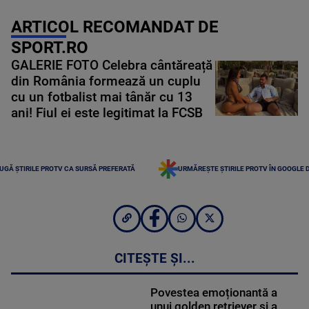
ARTICOL RECOMANDAT DE
SPORT.RO
GALERIE FOTO Celebra cântăreață
din România formează un cuplu
cu un fotbalist mai tânăr cu 13
ani! Fiul ei este legitimat la FCSB
UGĂ ȘTIRILE PROTV CA SURSĂ PREFERATĂ
URMĂREȘTE ȘTIRILE PROTV ÎN GOOGLE 
CITEȘTE ȘI...
Povestea emoționantă a
unui golden retriever și a