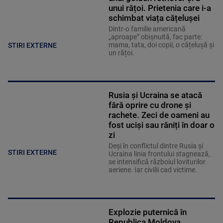
unui rățoi. Prietenia care i-a
schimbat viața cățelușei
Dintr-o familie americană
„aproape” obișnuită, fac parte:
mama, tata, doi copii, o cățelușă și
STIRI EXTERNE
un rățoi.
Rusia și Ucraina se atacă
fără oprire cu drone și
rachete. Zeci de oameni au
fost uciși sau răniți în doar o
zi
Deși în conflictul dintre Rusia și
STIRI EXTERNE
Ucraina linia frontului stagnează,
se intensifică războiul loviturilor
aeriene. Iar civilii cad victime.
Explozie puternică în
Republica Moldova.