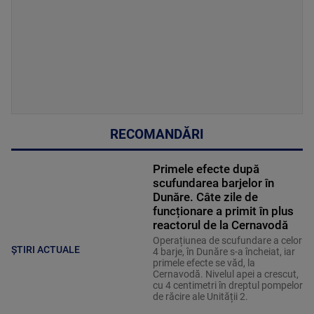
RECOMANDĂRI
Primele efecte după
scufundarea barjelor în
Dunăre. Câte zile de
funcționare a primit în plus
reactorul de la Cernavodă
Operațiunea de scufundare a celor
ȘTIRI ACTUALE
4 barje, în Dunăre s-a încheiat, iar
primele efecte se văd, la
Cernavodă. Nivelul apei a crescut,
cu 4 centimetri în dreptul pompelor
de răcire ale Unității 2.