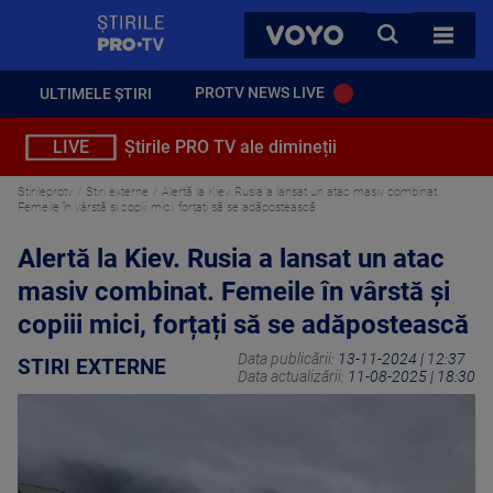
StirilePROTV
CAUTA
VOYO
TOATE 
PROTV NEWS LIVE
ULTIMELE ȘTIRI
LIVE
Știrile PRO TV ale dimineții
Stirileprotv
Stiri externe
Alertă la Kiev. Rusia a lansat un atac masiv combinat.
Femeile în vârstă şi copiii mici, forțați să se adăpostească
Alertă la Kiev. Rusia a lansat un atac
masiv combinat. Femeile în vârstă şi
copiii mici, forțați să se adăpostească
Data publicării:
13-11-2024 | 12:37
STIRI EXTERNE
Data actualizării:
11-08-2025 | 18:30