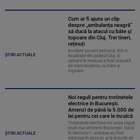
Cum ar fi ajuns un clip
despre „ambulanța neagră”
să ducă la atacul cu bâte și
topoare din Cluj. Trei tineri,
reținuți
Incident șocant petrecut, într-o
ȘTIRI ACTUALE
localitate din județul Cluj. O
salvare în misiune a fost atacată
de niște localnici, cu bâte și
topoare.
Noi reguli pentru trotinetele
electrice în București.
Amenzi de până la 5.000 de
lei pentru cei care le încalcă
Trotinetele electrice vor avea reguli
mult mai stricte în București. Dacă
în Sectorul 1, acestea au fost
ȘTIRI ACTUALE
interzise în parcuri, și la locurile de