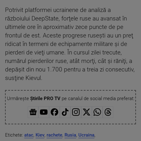
Potrivit platformei ucrainene de analiză a
războiului DeepState, forţele ruse au avansat în
ultimele ore în aproximativ zece puncte de pe
frontul de est. Aceste progrese ruseşti au un preţ
ridicat în termeni de echipamente militare şi de
pierderi de vieţi umane. În cursul zilei trecute,
numărul pierderilor ruse, atât morţi, cât şi răniţi, a
depăşit din nou 1.700 pentru a treia zi consecutiv,
susţine Kievul.
Urmărește
Știrile PRO TV
pe canalul de social media preferat:
Etichete:
atac
,
Kiev
,
rachete
,
Rusia
,
Ucraina
,