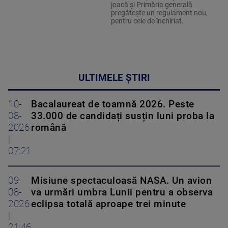
joacă și Primăria generală
pregătește un regulament nou,
pentru cele de închiriat.
ULTIMELE ȘTIRI
10-
Bacalaureat de toamnă 2026. Peste
08-
33.000 de candidați susțin luni proba la
2026
română
|
07:21
09-
Misiune spectaculoasă NASA. Un avion
08-
va urmări umbra Lunii pentru a observa
2026
eclipsa totală aproape trei minute
|
21:46