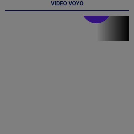
VIDEO VOYO
Stirile PRO TV
Stirile PRO
TV # 19.00 -
09 August
2026
MAI
MULTE
DETALII