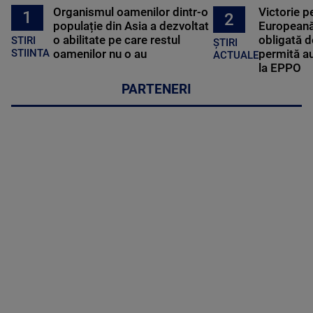
Organismul oamenilor dintr-o
Victorie p
1
2
populație din Asia a dezvoltat
Europeană
o abilitate pe care restul
obligată d
STIRI
ȘTIRI
oamenilor nu o au
permită au
STIINTA
ACTUALE
la EPPO
PARTENERI