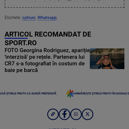
Etichete:
optiuni
,
Whatsapp
,
ARTICOL RECOMANDAT DE
SPORT.RO
FOTO Georgina Rodriguez, apariție
'interzisă' pe rețele. Partenera lui
CR7 s-a fotografiat în costum de
baie pe barcă
UGĂ ȘTIRILE PROTV CA SURSĂ PREFERATĂ
URMĂREȘTE ȘTIRILE PROTV ÎN GOOGLE 