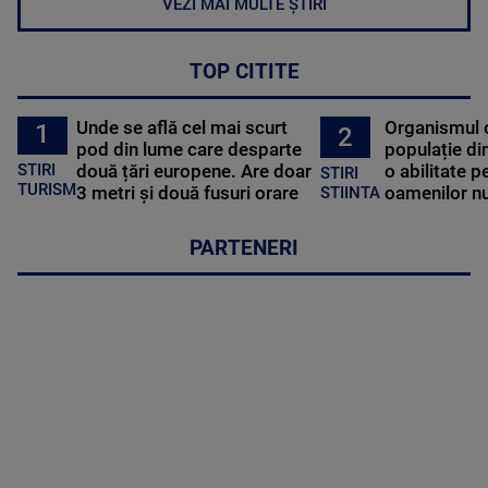
VEZI MAI MULTE ȘTIRI
TOP CITITE
Unde se află cel mai scurt
Organismul 
1
2
pod din lume care desparte
populație di
STIRI
două țări europene. Are doar
o abilitate p
STIRI
TURISM
3 metri și două fusuri orare
oamenilor nu
STIINTA
PARTENERI