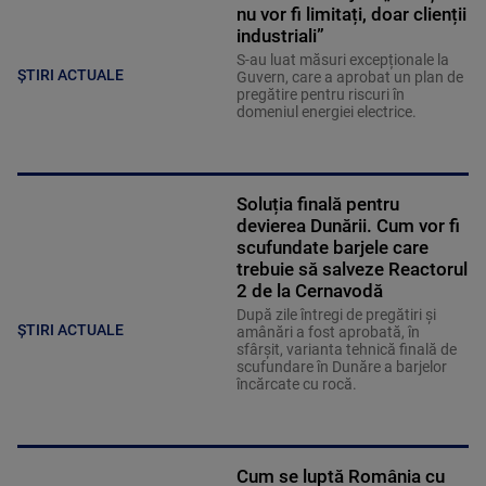
nu vor fi limitați, doar clienții
industriali”
S-au luat măsuri excepționale la
ȘTIRI ACTUALE
Guvern, care a aprobat un plan de
pregătire pentru riscuri în
domeniul energiei electrice.
Soluția finală pentru
devierea Dunării. Cum vor fi
scufundate barjele care
trebuie să salveze Reactorul
2 de la Cernavodă
După zile întregi de pregătiri și
ȘTIRI ACTUALE
amânări a fost aprobată, în
sfârșit, varianta tehnică finală de
scufundare în Dunăre a barjelor
încărcate cu rocă.
Cum se luptă România cu