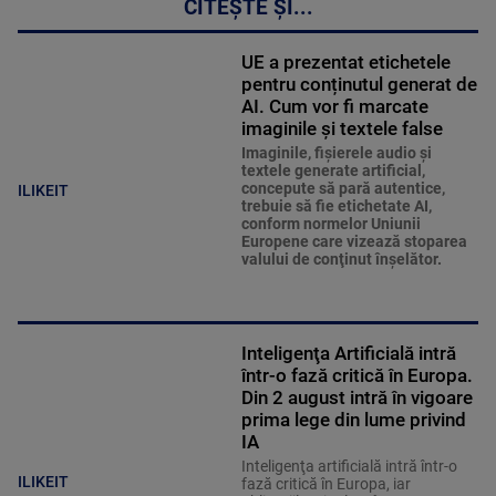
CITEȘTE ȘI...
UE a prezentat etichetele
pentru conținutul generat de
AI. Cum vor fi marcate
imaginile și textele false
Imaginile, fişierele audio şi
textele generate artificial,
concepute să pară autentice,
ILIKEIT
trebuie să fie etichetate AI,
conform normelor Uniunii
Europene care vizează stoparea
valului de conţinut înşelător.
Inteligenţa Artificială intră
într-o fază critică în Europa.
Din 2 august intră în vigoare
prima lege din lume privind
IA
Inteligenţa artificială intră într-o
ILIKEIT
fază critică în Europa, iar