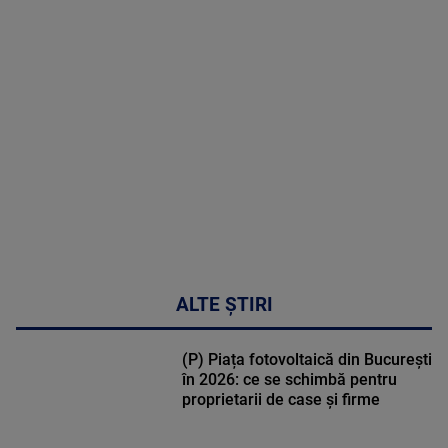
MAI
MULTE
DETALII
47:43
ALTE ȘTIRI
(P) Piața fotovoltaică din București
în 2026: ce se schimbă pentru
proprietarii de case și firme