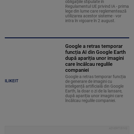
obligaţiile stipulate în
Regulamentul UE privind IA - prima
lege din lume care reglementează
utilizarea acestor sisteme - vor
intra în vigoare în 2 august.
Google a retras temporar
funcția AI din Google Earth
după apariția unor imagini
care încălcau regulile
companiei
Google a retras temporar funcția
ILIKEIT
de generare de imagini cu
inteligență artificială din Google
Earth, la doar o zi de la lansare,
după apariția unor imagini care
încălcau regulile companiei.