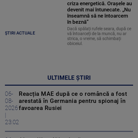
criza energetică. Orașele au
devenit mai întunecate. „Nu
înseamnă să ne întoarcem
în beznă”
Dacă spălați rufele seara, după ce
ȘTIRI ACTUALE
vă întoarceți de la muncă, nu ar
strica, o vreme, să schimbați
obiceiul.
ULTIMELE ȘTIRI
06-
Reacția MAE după ce o româncă a fost
08-
arestată în Germania pentru spionaj în
2026
favoarea Rusiei
|
23:02