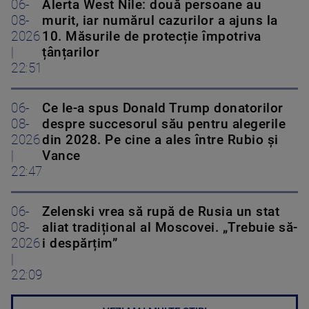
06-
Alerta West Nile: două persoane au
08-
murit, iar numărul cazurilor a ajuns la
2026
10. Măsurile de protecție împotriva
|
țânțarilor
22:51
06-
Ce le-a spus Donald Trump donatorilor
08-
despre succesorul său pentru alegerile
2026
din 2028. Pe cine a ales între Rubio și
|
Vance
22:47
06-
Zelenski vrea să rupă de Rusia un stat
08-
aliat tradițional al Moscovei. „Trebuie să-
2026
i despărțim”
|
22:09