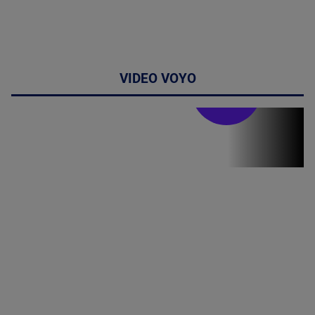
VIDEO VOYO
Stirile PRO TV
Stirile PRO
TV # 19.00 -
06 August
2026