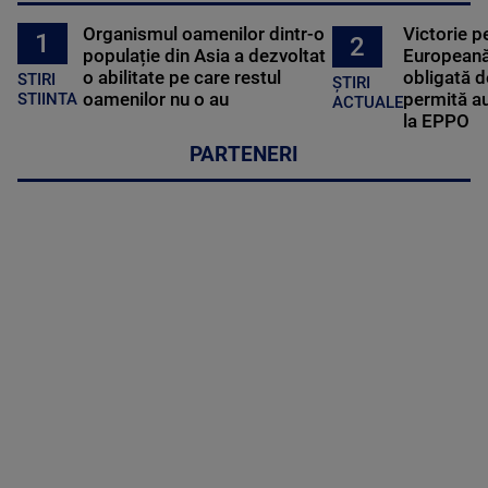
Organismul oamenilor dintr-o
Victorie p
1
2
populație din Asia a dezvoltat
Europeană
o abilitate pe care restul
obligată d
STIRI
ȘTIRI
oamenilor nu o au
permită au
STIINTA
ACTUALE
la EPPO
PARTENERI