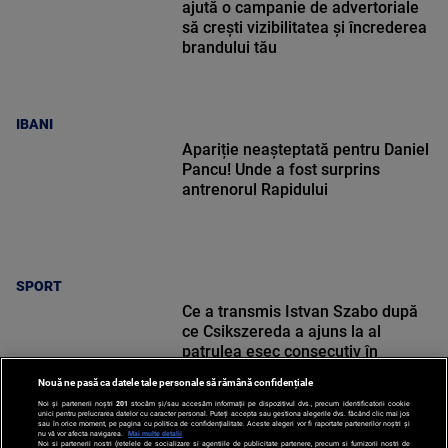
ajută o campanie de advertoriale
să crești vizibilitatea și încrederea
brandului tău
IBANI
Apariție neașteptată pentru Daniel
Pancu! Unde a fost surprins
antrenorul Rapidului
SPORT
Ce a transmis Istvan Szabo după
ce Csikszereda a ajuns la al
patrulea eșec consecutiv în
Superligă: „E tot mai greu”
Nouă ne pasă ca datele tale personale să rămână confidențiale
Noi și partenerii noștri
201
stocăm și/sau accesăm informații pe dispozitivul dvs., precum identificatorii cookie
unici pentru prelucrarea datelor cu caracter personal. Puteți accepta sau gestiona alegerile dvs. făcând clic mai jos
sau în orice moment, pe pagina cu politica de confidențialitate. Aceste alegeri vor fi raportate partenerilor noștri și
nu vă vor afecta navigarea.
Mai multe detalii
Noi si partenerii nostri (retelele de socializare si agentiile de publicitate partenere, precum si furnizorii nostri de