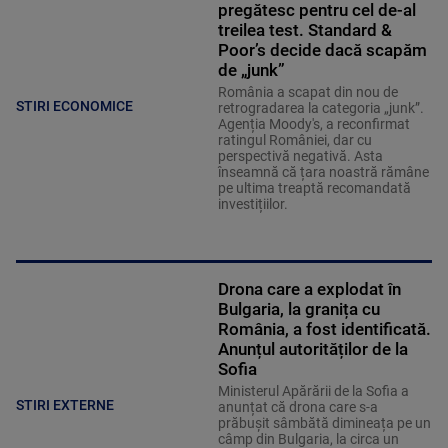
pregătesc pentru cel de-al
treilea test. Standard &
Poor’s decide dacă scapăm
de „junk”
România a scapat din nou de
STIRI ECONOMICE
retrogradarea la categoria „junk”.
Agenția Moody's, a reconfirmat
ratingul României, dar cu
perspectivă negativă. Asta
înseamnă că țara noastră rămâne
pe ultima treaptă recomandată
investițiilor.
Drona care a explodat în
Bulgaria, la granița cu
România, a fost identificată.
Anunțul autorităților de la
Sofia
Ministerul Apărării de la Sofia a
STIRI EXTERNE
anunțat că drona care s-a
prăbușit sâmbătă dimineața pe un
câmp din Bulgaria, la circa un