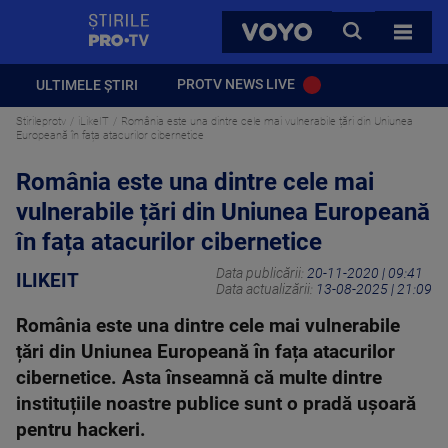
StirilePROTV
CAUTA
VOYO
TOATE 
PROTV NEWS LIVE
ULTIMELE ȘTIRI
Stirileprotv
iLikeIT
România este una dintre cele mai vulnerabile țări din Uniunea
Europeană în fața atacurilor cibernetice
România este una dintre cele mai
vulnerabile țări din Uniunea Europeană
în fața atacurilor cibernetice
Data publicării:
20-11-2020 | 09:41
ILIKEIT
Data actualizării:
13-08-2025 | 21:09
România este una dintre cele mai vulnerabile
țări din Uniunea Europeană în fața atacurilor
cibernetice. Asta înseamnă că multe dintre
instituțiile noastre publice sunt o pradă ușoară
pentru hackeri.