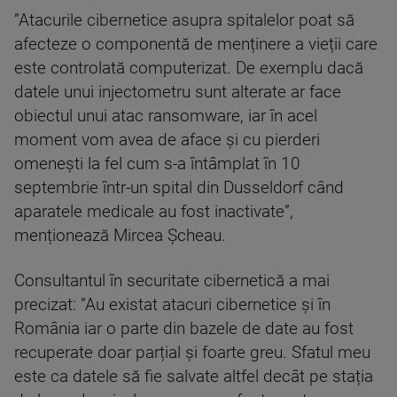
”Atacurile cibernetice asupra spitalelor poat să
afecteze o componentă de menținere a vieții care
este controlată computerizat. De exemplu dacă
datele unui injectometru sunt alterate ar face
obiectul unui atac ransomware, iar în acel
moment vom avea de aface și cu pierderi
omenești la fel cum s-a întâmplat în 10
septembrie într-un spital din Dusseldorf când
aparatele medicale au fost inactivate”,
menționează Mircea Șcheau.
Consultantul în securitate cibernetică a mai
precizat: ”Au existat atacuri cibernetice și în
România iar o parte din bazele de date au fost
recuperate doar parțial și foarte greu. Sfatul meu
este ca datele să fie salvate altfel decât pe stația