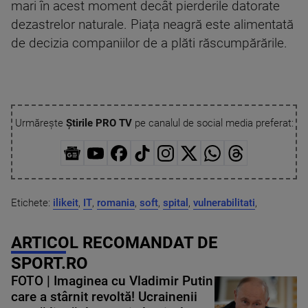
mari în acest moment decât pierderile datorate
dezastrelor naturale. Piața neagră este alimentată
de decizia companiilor de a plăti răscumpărările.
Urmărește
Știrile PRO TV
pe canalul de social media preferat:
Etichete:
ilikeit
,
IT
,
romania
,
soft
,
spital
,
vulnerabilitati
,
ARTICOL RECOMANDAT DE
SPORT.RO
FOTO | Imaginea cu Vladimir Putin
care a stârnit revoltă! Ucrainenii