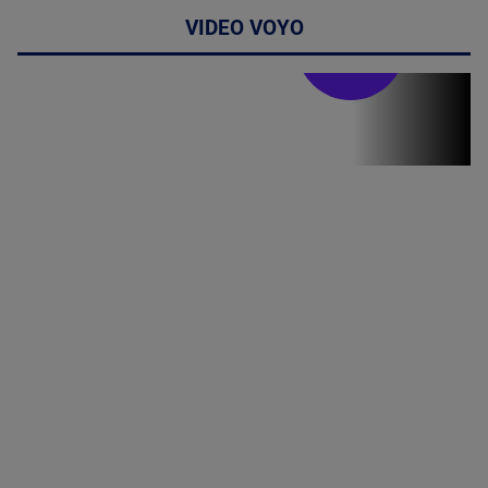
VIDEO VOYO
Stirile PRO TV
Stirile PRO
TV # 19.00 -
8 August
2026
MAI
MULTE
DETALII