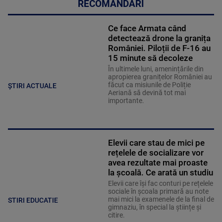
RECOMANDĂRI
Ce face Armata când
detectează drone la granița
României. Piloții de F-16 au
15 minute să decoleze
În ultimele luni, amenințările din
apropierea granițelor României au
făcut ca misiunile de Poliție
ȘTIRI ACTUALE
Aeriană să devină tot mai
importante.
Elevii care stau de mici pe
rețelele de socializare vor
avea rezultate mai proaste
la școală. Ce arată un studiu
Elevii care îşi fac conturi pe rețelele
sociale în școala primară au note
mai mici la examenele de la final de
STIRI EDUCATIE
gimnaziu, în special la științe și
citire.