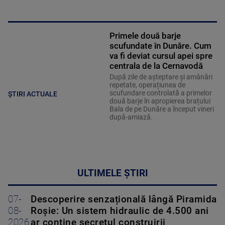
Primele două barje
scufundate în Dunăre. Cum
va fi deviat cursul apei spre
centrala de la Cernavodă
După zile de așteptare și amânări
repetate, operațiunea de
scufundare controlată a primelor
ȘTIRI ACTUALE
două barje în apropierea brațului
Bala de pe Dunăre a început vineri
după-amiază.
ULTIMELE ȘTIRI
07-
Descoperire senzațională lângă Piramida
08-
Roșie: Un sistem hidraulic de 4.500 ani
2026
ar conține secretul construirii