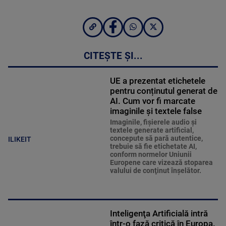
CITEȘTE ȘI...
UE a prezentat etichetele
pentru conținutul generat de
AI. Cum vor fi marcate
imaginile și textele false
Imaginile, fişierele audio şi
textele generate artificial,
concepute să pară autentice,
ILIKEIT
trebuie să fie etichetate AI,
conform normelor Uniunii
Europene care vizează stoparea
valului de conţinut înşelător.
Inteligenţa Artificială intră
într-o fază critică în Europa.