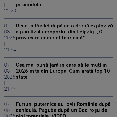
|
piramidelor
22:20
07-
Reacția Rusiei după ce o dronă explozivă
08-
a paralizat aeroportul din Leipzig: „O
2026
provocare complet fabricată”
|
21:54
07-
Cea mai bună țară în care să te muți în
08-
2026 este din Europa. Cum arată top 10
2026
state
|
21:44
07-
Furtuni puternice au lovit România după
08-
caniculă. Pagube după un Cod roşu de
2026
ploi torenţiale. VIDEO