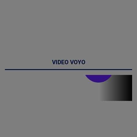
VIDEO VOYO
Stirile PRO TV
Stirile PRO