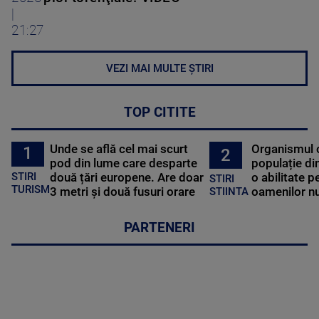
|
21:27
VEZI MAI MULTE ȘTIRI
TOP CITITE
Unde se află cel mai scurt
Organismul 
1
2
pod din lume care desparte
populație di
STIRI
două țări europene. Are doar
o abilitate p
STIRI
TURISM
3 metri și două fusuri orare
oamenilor nu
STIINTA
PARTENERI