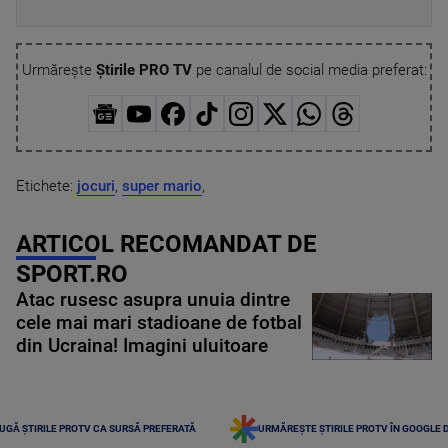
Urmărește
Știrile PRO TV
pe canalul de social media preferat:
Etichete:
jocuri
,
super mario
,
ARTICOL RECOMANDAT DE
SPORT.RO
Atac rusesc asupra unuia dintre
cele mai mari stadioane de fotbal
din Ucraina! Imagini uluitoare
UGĂ ȘTIRILE PROTV CA SURSĂ PREFERATĂ
URMĂREȘTE ȘTIRILE PROTV ÎN GOOGLE 