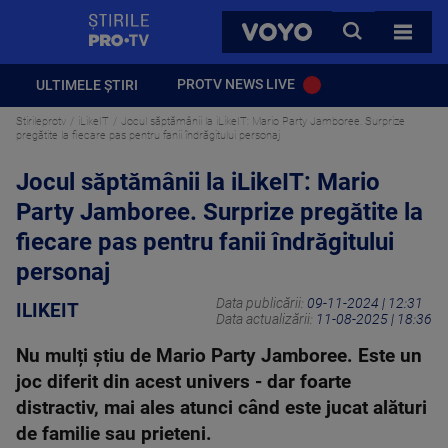
StirilePROTV
CAUTA
VOYO
TOATE 
PROTV NEWS LIVE
ULTIMELE ȘTIRI
Stirileprotv
iLikeIT
Jocul săptămânii la iLikeIT: Mario Party Jamboree. Surprize
pregătite la fiecare pas pentru fanii îndrăgitului personaj
Jocul săptămânii la iLikeIT: Mario
Party Jamboree. Surprize pregătite la
fiecare pas pentru fanii îndrăgitului
personaj
Data publicării:
09-11-2024 | 12:31
ILIKEIT
Data actualizării:
11-08-2025 | 18:36
Nu mulți știu de Mario Party Jamboree. Este un
joc diferit din acest univers - dar foarte
distractiv, mai ales atunci când este jucat alături
de familie sau prieteni.