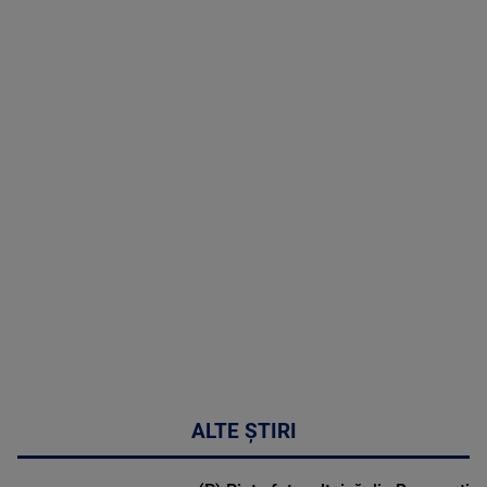
TV # 19.00 -
07 August
2026
MAI
MULTE
DETALII
48:24
ALTE ȘTIRI