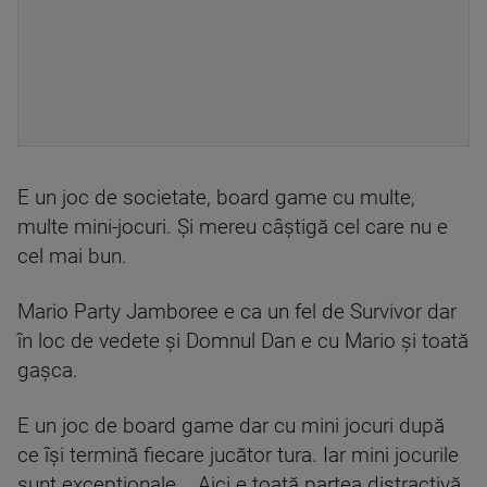
E un joc de societate, board game cu multe,
multe mini-jocuri. Și mereu câștigă cel care nu e
cel mai bun.
Mario Party Jamboree e ca un fel de Survivor dar
în loc de vedete și Domnul Dan e cu Mario și toată
gașca.
E un joc de board game dar cu mini jocuri după
ce își termină fiecare jucător tura. Iar mini jocurile
sunt excepționale... Aici e toată partea distractivă,