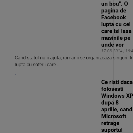
un bou". O
pagina de
Facebook
lupta cu cei
care isi lasa
masinile pe
unde vor
17-03-2014 | 16:
Cand statul nu ii ajuta, romanii se organizeaza singuri. I
lupta cu soferii care ...
Ce risti daca
folosesti
Windows X
dupa 8
aprilie, cand
Microsoft
retrage
suportul