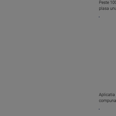
Peste 100
plasa unu
Aplicatia 
compuna p