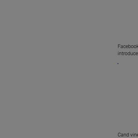
Facebook 
introducer
Cand vine