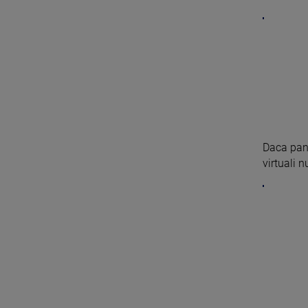
Daca pana
virtuali 