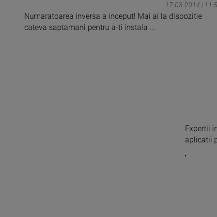
17-03-2014 | 11:
Numaratoarea inversa a inceput! Mai ai la dispozitie
cateva saptamani pentru a-ti instala ...
Expertii 
aplicatii 