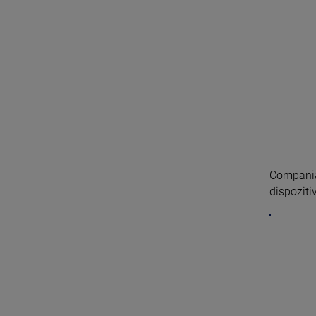
Compania
dispozitiv