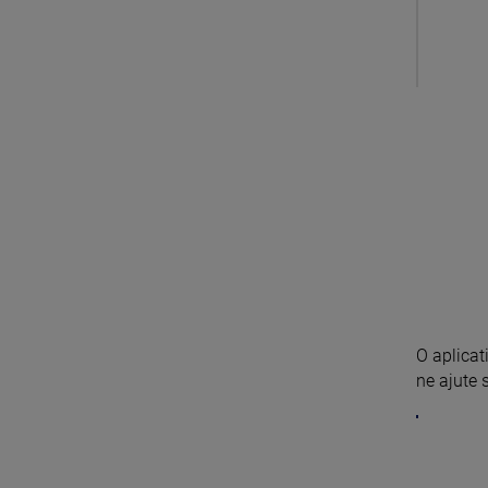
O aplicat
ne ajute s