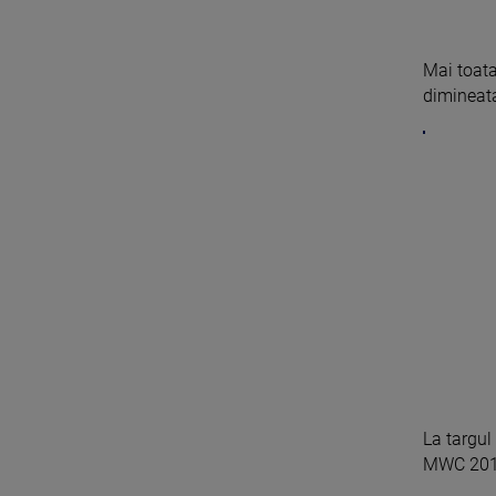
Mai toata
dimineata
La targul
MWC 2014,