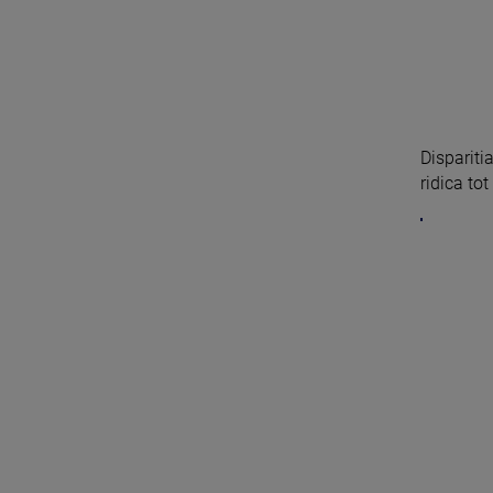
Dispariti
ridica to