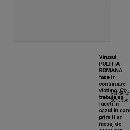
Virusul
POLITIA
ROMANA
face in
continuare
victime. Ce
Mii de co
trebuie sa
sunt spart
faceti in
cazul in car
primiti un
mesaj de