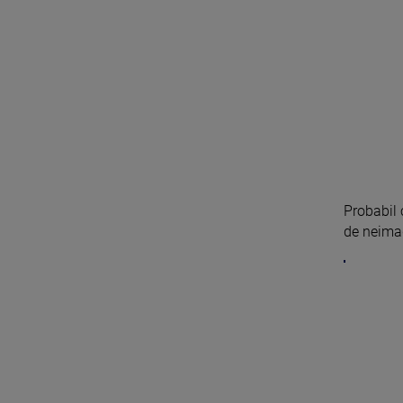
Probabil 
de neimag