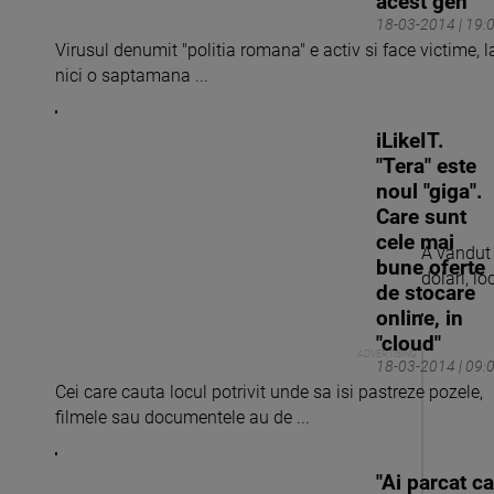
acest gen
18-03-2014 | 19:
Virusul denumit "politia romana" e activ si face victime, l
nici o saptamana ...
iLikeIT.
"Tera" este
noul "giga".
Care sunt
cele mai
A vandut 
bune oferte
dolari, lo
de stocare
online, in
"cloud"
18-03-2014 | 09:
Cei care cauta locul potrivit unde sa isi pastreze pozele,
filmele sau documentele au de ...
"Ai parcat ca