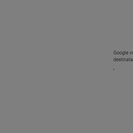
Google v
destinata 