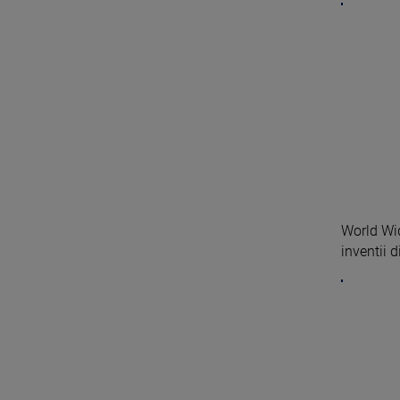
World Wid
inventii 