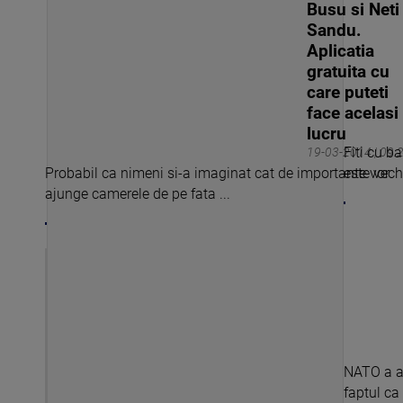
Busu si Neti
Sandu.
Aplicatia
gratuita cu
care puteti
face acelasi
lucru
Fiti cu b
19-03-2014 | 09:
Probabil ca nimeni si-a imaginat cat de importante vor
este vechi
ajunge camerele de pe fata ...
NATO a a
faptul ca 