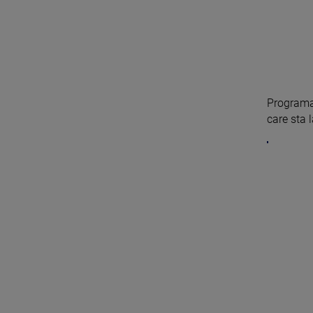
Programat
care sta l