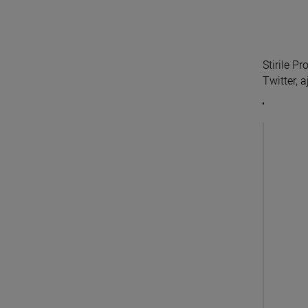
Stirile P
Twitter, a