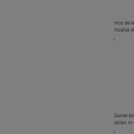
Inca de l
incalca dr
Daniel Ar
dolari, in