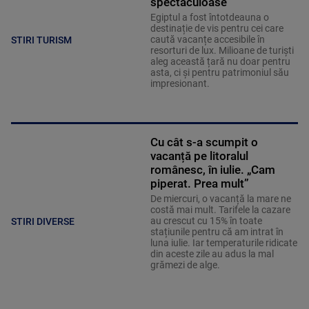
spectaculoase
Egiptul a fost întotdeauna o
destinație de vis pentru cei care
caută vacanțe accesibile în
STIRI TURISM
resorturi de lux. Milioane de turiști
aleg această țară nu doar pentru
asta, ci și pentru patrimoniul său
impresionant.
Cu cât s-a scumpit o
vacanță pe litoralul
românesc, în iulie. „Cam
piperat. Prea mult”
De miercuri, o vacanță la mare ne
costă mai mult. Tarifele la cazare
au crescut cu 15% în toate
STIRI DIVERSE
stațiunile pentru că am intrat în
luna iulie. Iar temperaturile ridicate
din aceste zile au adus la mal
grămezi de alge.