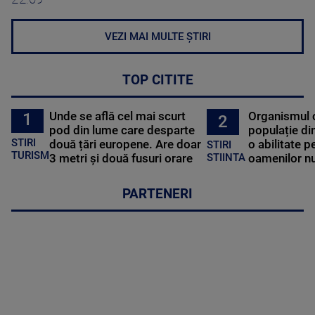
VEZI MAI MULTE ȘTIRI
TOP CITITE
Unde se află cel mai scurt
Organismul 
1
2
pod din lume care desparte
populație di
STIRI
două țări europene. Are doar
o abilitate p
STIRI
TURISM
3 metri și două fusuri orare
oamenilor nu
STIINTA
PARTENERI