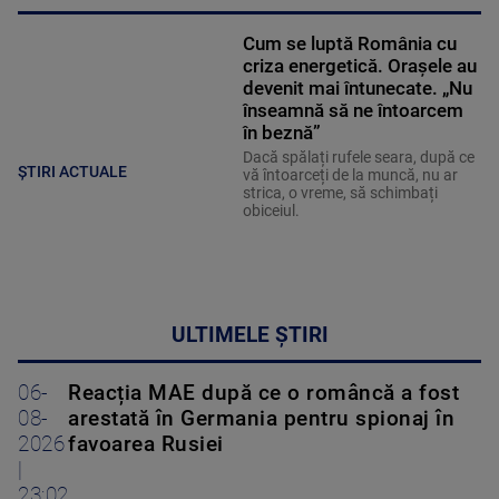
Cum se luptă România cu
criza energetică. Orașele au
devenit mai întunecate. „Nu
înseamnă să ne întoarcem
în beznă”
Dacă spălați rufele seara, după ce
ȘTIRI ACTUALE
vă întoarceți de la muncă, nu ar
strica, o vreme, să schimbați
obiceiul.
ULTIMELE ȘTIRI
06-
Reacția MAE după ce o româncă a fost
08-
arestată în Germania pentru spionaj în
2026
favoarea Rusiei
|
23:02