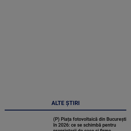
2026
MAI
MULTE
DETALII
47:43
ALTE ȘTIRI
(P) Piața fotovoltaică din București
în 2026: ce se schimbă pentru
proprietarii de case și firme