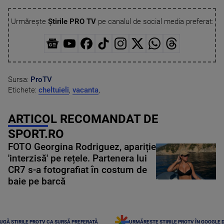
Urmărește
Știrile PRO TV
pe canalul de social media preferat:
Sursa:
ProTV
Etichete:
cheltuieli
,
vacanta
,
ARTICOL RECOMANDAT DE
SPORT.RO
FOTO Georgina Rodriguez, apariție
'interzisă' pe rețele. Partenera lui
CR7 s-a fotografiat în costum de
baie pe barcă
UGĂ ȘTIRILE PROTV CA SURSĂ PREFERATĂ
URMĂREȘTE ȘTIRILE PROTV ÎN GOOGLE 