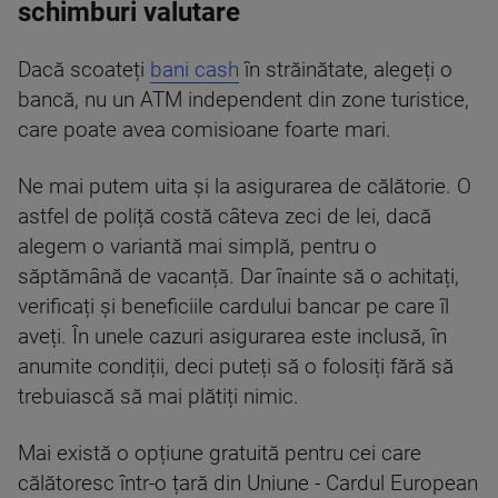
schimburi valutare
Dacă scoateți
bani cash
în străinătate, alegeți o
bancă, nu un ATM independent din zone turistice,
care poate avea comisioane foarte mari.
Ne mai putem uita și la asigurarea de călătorie. O
astfel de poliță costă câteva zeci de lei, dacă
alegem o variantă mai simplă, pentru o
săptămână de vacanță. Dar înainte să o achitați,
verificați și beneficiile cardului bancar pe care îl
aveți. În unele cazuri asigurarea este inclusă, în
anumite condiții, deci puteți să o folosiți fără să
trebuiască să mai plătiți nimic.
Mai există o opțiune gratuită pentru cei care
călătoresc într-o țară din Uniune - Cardul European