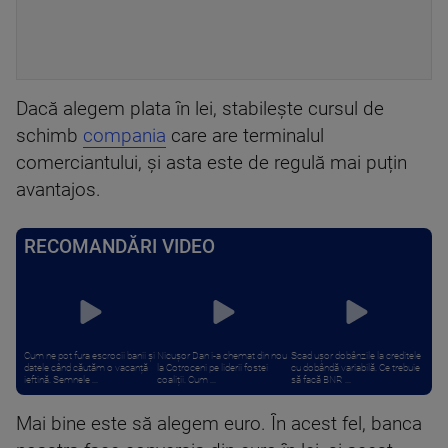
Dacă alegem plata în lei, stabilește cursul de
schimb
compania
care are terminalul
comerciantului, și asta este de regulă mai puțin
avantajos.
RECOMANDĂRI VIDEO
Cum ne pot fura escrocii banii și
Nicușor Dan i-a chemat din nou
Scad ușor dobânzile la creditele
datele când căutăm o vacanță
la Cotroceni pe liderii fostei
cu dobândă variabilă. Ce trebuie
ieftină. Semnele ...
coaliții. Cum ...
să facă BNR ...
Mai bine este să alegem euro. În acest fel, banca