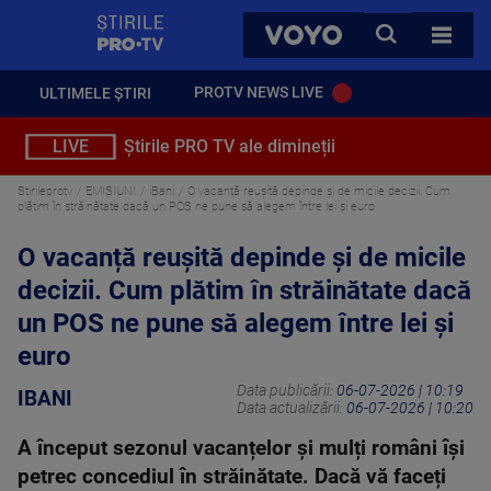
StirilePROTV
CAUTA
VOYO
TOATE 
PROTV NEWS LIVE
ULTIMELE ȘTIRI
LIVE
Știrile PRO TV ale dimineții
Stirileprotv
EMISIUNI
iBani
O vacanță reușită depinde și de micile decizii. Cum
plătim în străinătate dacă un POS ne pune să alegem între lei și euro
O vacanță reușită depinde și de micile
decizii. Cum plătim în străinătate dacă
un POS ne pune să alegem între lei și
euro
Data publicării:
06-07-2026 | 10:19
IBANI
Data actualizării:
06-07-2026 | 10:20
A început sezonul vacanțelor și mulți români își
petrec concediul în străinătate. Dacă vă faceți