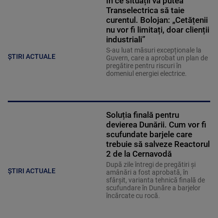
În ce situații va putea
Transelectrica să taie
curentul. Bolojan: „Cetățenii
nu vor fi limitați, doar clienții
industriali”
S-au luat măsuri excepționale la
ȘTIRI ACTUALE
Guvern, care a aprobat un plan de
pregătire pentru riscuri în
domeniul energiei electrice.
Soluția finală pentru
devierea Dunării. Cum vor fi
scufundate barjele care
trebuie să salveze Reactorul
2 de la Cernavodă
După zile întregi de pregătiri și
ȘTIRI ACTUALE
amânări a fost aprobată, în
sfârșit, varianta tehnică finală de
scufundare în Dunăre a barjelor
încărcate cu rocă.