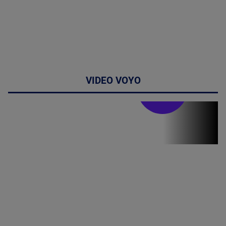
VIDEO VOYO
Stirile PRO TV
Stirile PRO
TV # 19.00 -
06 August