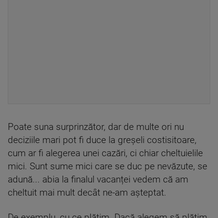
Poate suna surprinzător, dar de multe ori nu
deciziile mari pot fi duce la greșeli costisitoare,
cum ar fi alegerea unei cazări, ci chiar cheltuielile
mici. Sunt sume mici care se duc pe nevăzute, se
adună... abia la finalul vacanței vedem că am
cheltuit mai mult decât ne-am așteptat.
De exemplu, cu ce plătim. Dacă alegem să plătim