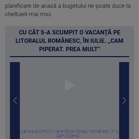
planificare de acasă a bugetului ne poate duce la
cheltuieli mai mici.
CU CÂT S-A SCUMPIT O VACANȚĂ PE
LITORALUL ROMÂNESC, ÎN IULIE. „CAM
PIPERAT. PREA MULT”
Cu cât s-a scumpit o vacanță pe litoralul românesc, în iulie.
Cum 
„Cam piperat. ...