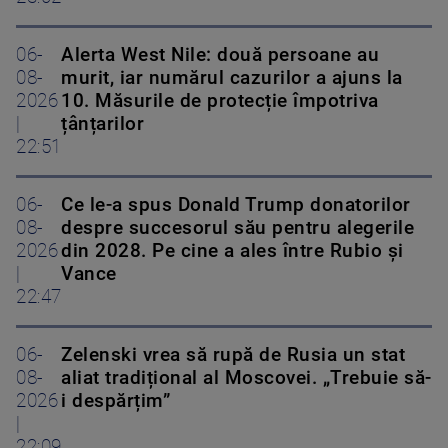
06-
Alerta West Nile: două persoane au
08-
murit, iar numărul cazurilor a ajuns la
2026
10. Măsurile de protecție împotriva
|
țânțarilor
22:51
06-
Ce le-a spus Donald Trump donatorilor
08-
despre succesorul său pentru alegerile
2026
din 2028. Pe cine a ales între Rubio și
|
Vance
22:47
06-
Zelenski vrea să rupă de Rusia un stat
08-
aliat tradițional al Moscovei. „Trebuie să-
2026
i despărțim”
|
22:09