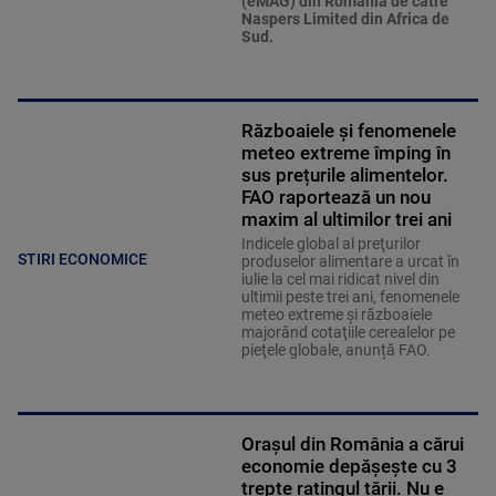
(eMAG) din România de către
Naspers Limited din Africa de
Sud.
Războaiele și fenomenele
meteo extreme împing în
sus prețurile alimentelor.
FAO raportează un nou
maxim al ultimilor trei ani
Indicele global al preţurilor
STIRI ECONOMICE
produselor alimentare a urcat în
iulie la cel mai ridicat nivel din
ultimii peste trei ani, fenomenele
meteo extreme şi războaiele
majorând cotaţiile cerealelor pe
pieţele globale, anunță FAO.
Orașul din România a cărui
economie depășește cu 3
trepte ratingul țării. Nu e