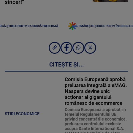
sincer!”
UGĂ ȘTIRILE PROTV CA SURSĂ PREFERATĂ
URMĂREȘTE ȘTIRILE PROTV ÎN GOOGLE 
CITEȘTE ȘI...
Comisia Europeană aprobă
preluarea integrală a eMAG.
Naspers devine unic
acționar al gigantului
românesc de ecommerce
Comisia Europeană a aprobat, în
STIRI ECONOMICE
temeiul Regulamentului UE
privind concentrările economice,
preluarea controlului exclusiv
asupra Dante International S.A.