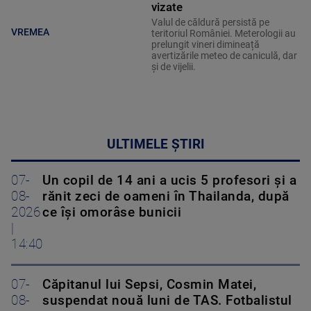
vizate
Valul de căldură persistă pe
VREMEA
teritoriul României. Meterologii au
prelungit vineri dimineață
avertizările meteo de caniculă, dar
și de vijelii.
ULTIMELE ȘTIRI
07-
Un copil de 14 ani a ucis 5 profesori și a
08-
rănit zeci de oameni în Thailanda, după
2026
ce își omorâse bunicii
|
14:40
07-
Căpitanul lui Sepsi, Cosmin Matei,
08-
suspendat nouă luni de TAS. Fotbalistul