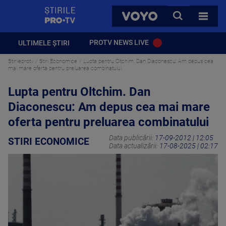
StirilePROTV
CAUTA
VOYO
TOATE 
PROTV NEWS LIVE
ULTIMELE ȘTIRI
Stirileprotv
Stiri Economice
Lupta pentru Oltchim. Dan Diaconescu: Am depus cea
mai mare oferta pentru preluarea combinatului
Lupta pentru Oltchim. Dan
Diaconescu: Am depus cea mai mare
oferta pentru preluarea combinatului
Data publicării:
17-09-2012 | 12:05
STIRI ECONOMICE
Data actualizării:
17-08-2025 | 02:17