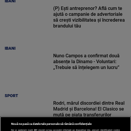
IBANI
(P) Ești antreprenor? Află cum te
ajută o campanie de advertoriale
să crești vizibilitatea și încrederea
brandului tău
IBANI
Nuno Campos a confirmat două
absențe la Dinamo - Voluntari:
„Trebuie să înțelegem un lucru”
SPORT
Rodri, mărul discordiei dintre Real
Madrid și Barcelona! El Clasico se
mută pe piața transferurilor
Nouă ne pasă ca datele tale personale să rămână confidențiale
Noi și partenerii noștri
201
stocăm și/sau accesăm informații pe dispozitivul dvs., precum identificatorii cookie