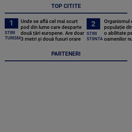
TOP CITITE
Unde se află cel mai scurt
Organismul 
1
2
pod din lume care desparte
populație di
STIRI
două țări europene. Are doar
o abilitate p
STIRI
TURISM
3 metri și două fusuri orare
oamenilor nu
STIINTA
PARTENERI