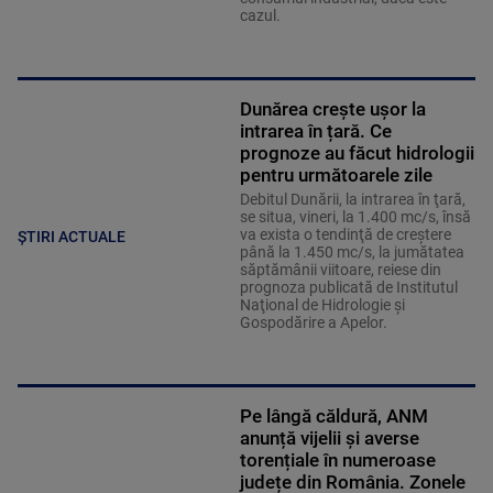
cazul.
Dunărea crește ușor la
intrarea în țară. Ce
prognoze au făcut hidrologii
pentru următoarele zile
Debitul Dunării, la intrarea în ţară,
se situa, vineri, la 1.400 mc/s, însă
va exista o tendinţă de creştere
ȘTIRI ACTUALE
până la 1.450 mc/s, la jumătatea
săptămânii viitoare, reiese din
prognoza publicată de Institutul
Naţional de Hidrologie şi
Gospodărire a Apelor.
Pe lângă căldură, ANM
anunță vijelii și averse
torențiale în numeroase
județe din România. Zonele