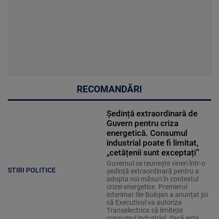
RECOMANDĂRI
Ședință extraordinară de
Guvern pentru criza
energetică. Consumul
industrial poate fi limitat,
„cetățenii sunt exceptați”
Guvernul se reuneşte vineri într-o
STIRI POLITICE
şedinţă extraordinară pentru a
adopta noi măsuri în contextul
crizei energetice. Premierul
interimar Ilie Bolojan a anunțat joi
că Executivul va autoriza
Transelectrica să limiteze
consumul industrial, dacă este