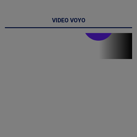
VIDEO VOYO
Stirile PRO TV
Stirile PRO
TV # 06.00 -
07 August
2026
MAI
MULTE