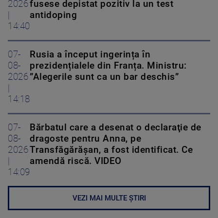
2026
fusese depistat pozitiv la un test
|
antidoping
14:40
07-
Rusia a început ingerința în
08-
prezidențialele din Franța. Ministru:
2026
”Alegerile sunt ca un bar deschis”
|
14:18
07-
Bărbatul care a desenat o declaraţie de
08-
dragoste pentru Anna, pe
2026
Transfăgărăşan, a fost identificat. Ce
|
amendă riscă. VIDEO
14:09
VEZI MAI MULTE ȘTIRI