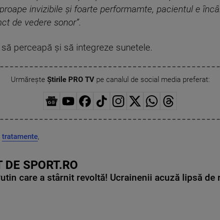
aproape invizibile și foarte performamte, pacientul e în
unct de vedere sonor”.
l să perceapă și să integreze sunetele.
Urmărește
Știrile PRO TV
pe canalul de social media preferat:
,
tratamente
,
 DE SPORT.RO
in care a stârnit revoltă! Ucrainenii acuză lipsă de r