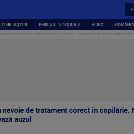
P
LTIMELE ȘTIRI
EMISIUNI INTEGRALE
VIDEO
ROMÂNIA,
rea mari au nevoie de tratament corect în copilărie. Netratarea recidivează la vârsta adultă ș
 nevoie de tratament corect în copilărie. 
tează auzul