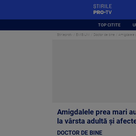
StirilePROTV
TOP CITITE
U
Stirileprotv
EMISIUNI
Doctor de bine
Amigdalele p
Amigdalele prea mari au
la vârsta adultă și afec
DOCTOR DE BINE