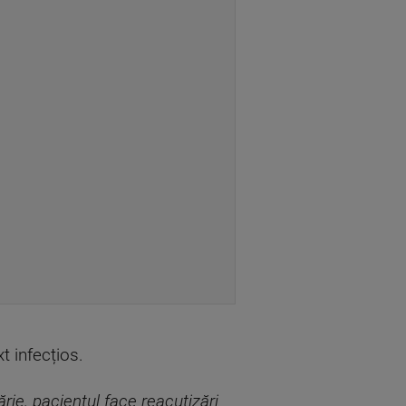
t infecțios.
ărie, pacientul face reacutizări