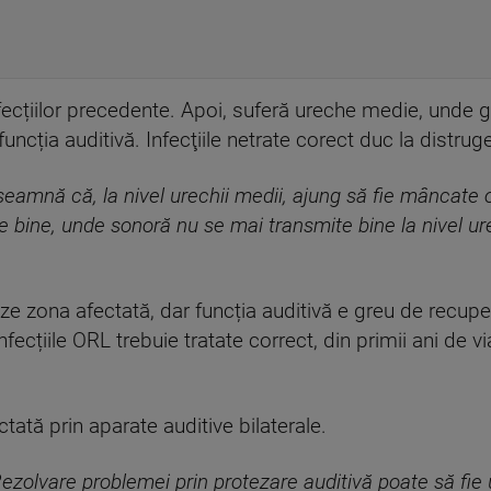
fecțiilor precedente. Apoi, suferă ureche medie, unde 
ncția auditivă. Infecţiile netrate corect duc la distrugeţ
nseamnă că, la nivel urechii medii, ajung să fie mâncate 
e bine, unde sonoră nu se mai transmite bine la nivel u
ze zona afectată, dar funcția auditivă e greu de recupe
fecțiile ORL trebuie tratate correct, din primii ani de vi
tată prin aparate auditive bilaterale.
ezolvare problemei prin protezare auditivă poate să fie 