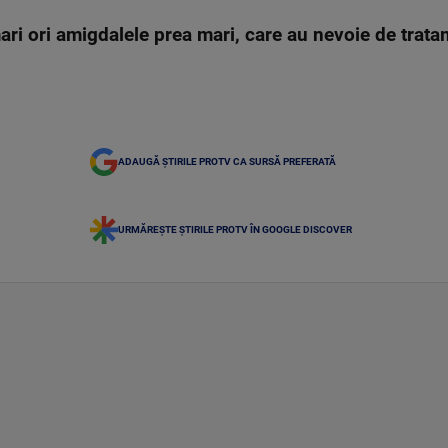
ari ori amigdalele prea mari, care au nevoie de trata
ADAUGĂ ȘTIRILE PROTV CA SURSĂ PREFERATĂ
URMĂREȘTE ȘTIRILE PROTV ÎN GOOGLE DISCOVER