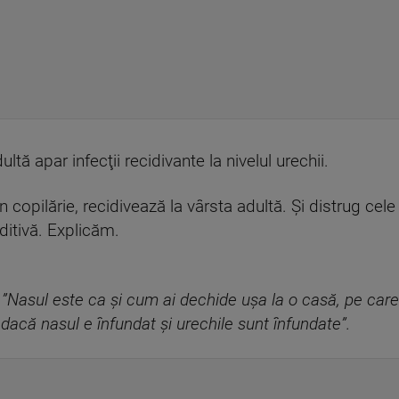
ultă apar infecţii recidivante la nivelul urechii.
în copilărie, recidivează la vârsta adultă. Și distrug c
uditivă. Explicăm.
:
”
Nasul este ca și cum ai dechide ușa la o casă, pe care v
dacă nasul e înfundat și urechile sunt înfundate”.