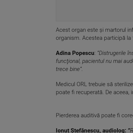
Acest organ este și martorul in
organism. Acestea participă la fu
Adina Popescu
:
”Distrugerile î
funcţional, pacientul nu mai aud
trece bine”.
Medicul ORL trebuie să sterilize
poate fi recuperată. De aceea, in
Pierderea auditivă poate fi corec
Ionuț Ștefănescu, audiolog:
”
R