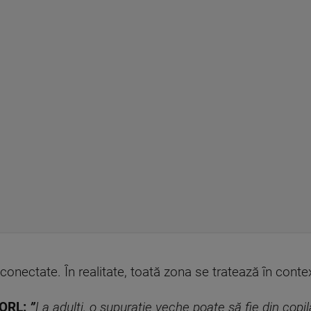
-conectate. În realitate, toată zona se tratează în contex
 ORL:
”
La adulți, o supuraţie veche poate să fie din copil