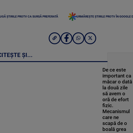
UGĂ ȘTIRILE PROTV CA SURSĂ PREFERATĂ
URMĂREȘTE ȘTIRILE PROTV ÎN GOOGLE 
CITEȘTE ȘI...
De ce este
important ca
măcar o dată
la două zile
să avem o
oră de efort
fizic.
Mecanismul
care ne
scapă de o
boală grea