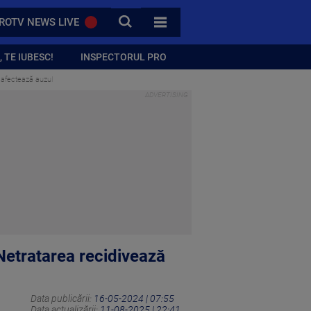
CAUTA
ROTV NEWS LIVE
TOATE CATEGORIILE
 TE IUBESC!
INSPECTORUL PRO
i afectează auzul
Netratarea recidivează
Data publicării:
16-05-2024 | 07:55
Data actualizării:
11-08-2025 | 22:41