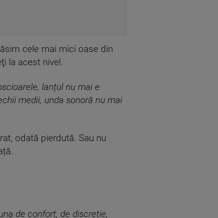
găsim cele mai mici oase din
i la acest nivel.
oscioarele, lanțul nu mai e
rechii medii, unda sonoră nu mai
rat, odată pierdută. Sau nu
ață.
una de confort, de discreție,