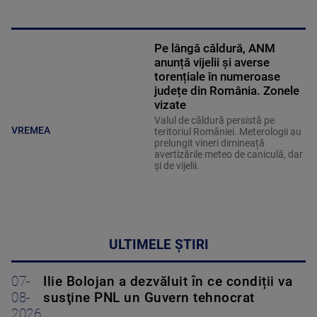
Pe lângă căldură, ANM
anunță vijelii și averse
torențiale în numeroase
județe din România. Zonele
vizate
Valul de căldură persistă pe
VREMEA
teritoriul României. Meterologii au
prelungit vineri dimineață
avertizările meteo de caniculă, dar
și de vijelii.
ULTIMELE ȘTIRI
07-
Ilie Bolojan a dezvăluit în ce condiții va
08-
susţine PNL un Guvern tehnocrat
2026