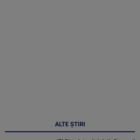
(P) Terapia
hormonală în
menopauză
poate
corecta
sindromul
cardio-
metabolic
MAI
MULTE
DETALII
17:46
ALTE ȘTIRI