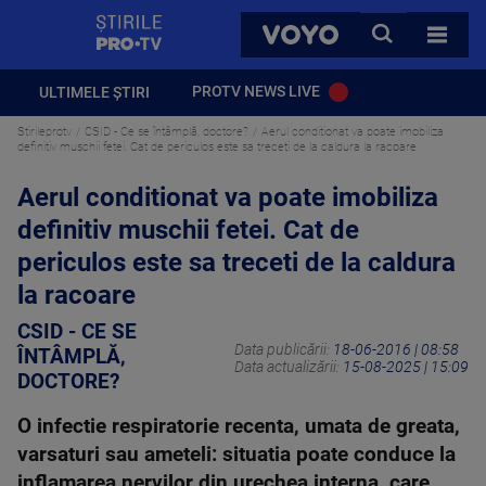
StirilePROTV
CAUTA
VOYO
TOATE 
PROTV NEWS LIVE
ULTIMELE ȘTIRI
Stirileprotv
CSID - Ce se întâmplă, doctore?
Aerul conditionat va poate imobiliza
definitiv muschii fetei. Cat de periculos este sa treceti de la caldura la racoare
Aerul conditionat va poate imobiliza
definitiv muschii fetei. Cat de
periculos este sa treceti de la caldura
la racoare
CSID - CE SE
Data publicării:
18-06-2016 | 08:58
ÎNTÂMPLĂ,
Data actualizării:
15-08-2025 | 15:09
DOCTORE?
O infectie respiratorie recenta, umata de greata,
varsaturi sau ameteli: situatia poate conduce la
inflamarea nervilor din urechea interna, care