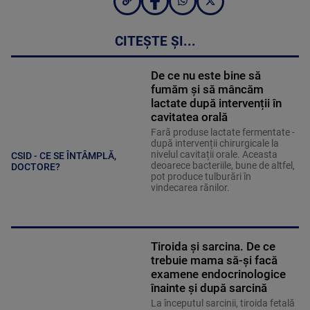
CITEȘTE ȘI...
De ce nu este bine să
fumăm și să mâncăm
lactate după intervenții în
cavitatea orală
Fară produse lactate fermentate -
după intervenții chirurgicale la
nivelul cavitații orale. Aceasta
CSID - CE SE ÎNTÂMPLĂ,
deoarece bacteriile, bune de altfel,
DOCTORE?
pot produce tulburări în
vindecarea rănilor.
Tiroida și sarcina. De ce
trebuie mama să-și facă
examene endocrinologice
înainte și după sarcină
La începutul sarcinii, tiroida fetală