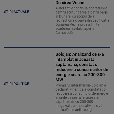
Dunărea Veche
Autoritățile continuă operațiunile
ȘTIRI ACTUALE
pentru scufundarea a patru barje
în Dunăre, cu scopul de a
redirecționa o parte din debit către
Dunărea Veche și de a limita
scăderea nivelului apei la
Cernavodă.
Bolojan: Analizând ce s-a
întâmplat în această
săptămână, constat o
reducere a consumurilor de
energie seara cu 200-300
MW
STIRI POLITICE
Premierul interimar Ilie Bolojan a
declarat, vineri, că a constatat o
reducere a consumului de energie
în orele de seară, în această
săptămână, cu 200-300
megawaţi, comparativ cu o zi
normală din anii trecuţi.