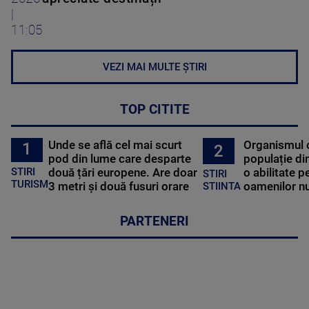
|
11:05
VEZI MAI MULTE ȘTIRI
TOP CITITE
Unde se află cel mai scurt
Organismul 
1
2
pod din lume care desparte
populație di
STIRI
două țări europene. Are doar
o abilitate p
STIRI
TURISM
3 metri și două fusuri orare
oamenilor nu
STIINTA
PARTENERI