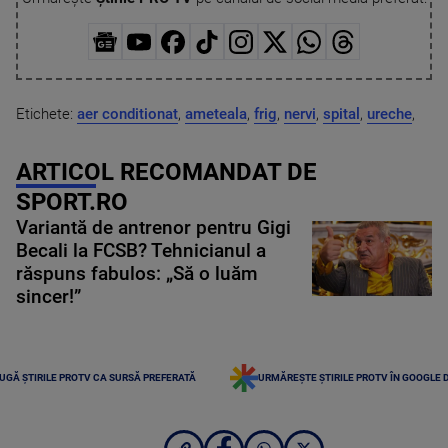
Etichete:
aer conditionat
,
ameteala
,
frig
,
nervi
,
spital
,
ureche
,
ARTICOL RECOMANDAT DE
SPORT.RO
Variantă de antrenor pentru Gigi
Becali la FCSB? Tehnicianul a
răspuns fabulos: „Să o luăm
sincer!”
UGĂ ȘTIRILE PROTV CA SURSĂ PREFERATĂ
URMĂREȘTE ȘTIRILE PROTV ÎN GOOGLE 