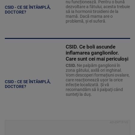
nu funcționează. Pentru o bună
dezvoltare a fătului, acesta trebuie
CSID - CE SE ÎNTÂMPLĂ,
să ia hormonii tiroidieni de la
DOCTORE?
mamă. Dacă mama are o
problemă, și el suferă.
CSID. Ce boli ascunde
inflamarea ganglionilor.
Care sunt cei mai periculoși
CSID.
Ne palpăm ganglionii în
zona gâtului, axilă ori inghinal.
Vom descoperi formațiuni ovalare,
care reacționează ușor la orice
CSID - CE SE ÎNTÂMPLĂ,
infecție localizată. Şi vă
DOCTORE?
recomandăm să îi palpaţi când
sunteţi la duş.