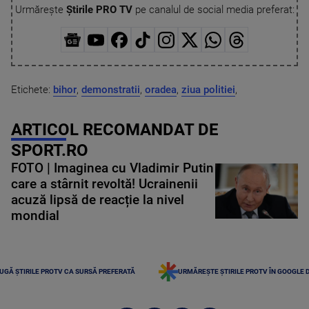
Urmărește
Știrile PRO TV
pe canalul de social media preferat:
Etichete:
bihor
,
demonstratii
,
oradea
,
ziua politiei
,
ARTICOL RECOMANDAT DE
SPORT.RO
FOTO | Imaginea cu Vladimir Putin
care a stârnit revoltă! Ucrainenii
acuză lipsă de reacție la nivel
mondial
UGĂ ȘTIRILE PROTV CA SURSĂ PREFERATĂ
URMĂREȘTE ȘTIRILE PROTV ÎN GOOGLE 