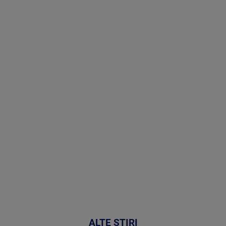
Stirile PRO
TV # 19.00 -
8 August
2026
MAI
MULTE
DETALII
30:33
ALTE ȘTIRI