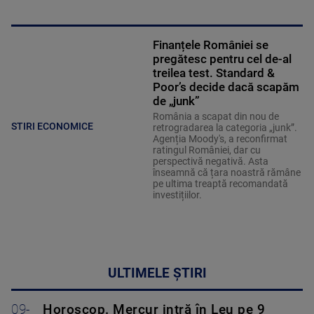
Finanțele României se
pregătesc pentru cel de-al
treilea test. Standard &
Poor’s decide dacă scapăm
de „junk”
România a scapat din nou de
STIRI ECONOMICE
retrogradarea la categoria „junk”.
Agenția Moody's, a reconfirmat
ratingul României, dar cu
perspectivă negativă. Asta
înseamnă că țara noastră rămâne
pe ultima treaptă recomandată
investițiilor.
ULTIMELE ȘTIRI
09-
Horoscop. Mercur intră în Leu pe 9