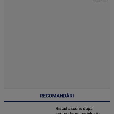
RECOMANDĂRI
Riscul ascuns după
scufundarea barjelor în