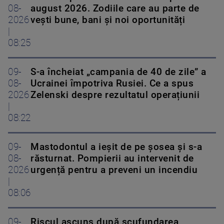
08-
august 2026. Zodiile care au parte de
2026
vești bune, bani și noi oportunități
|
08:25
09-
S-a încheiat „campania de 40 de zile” a
08-
Ucrainei împotriva Rusiei. Ce a spus
2026
Zelenski despre rezultatul operațiunii
|
08:22
09-
Mastodontul a ieșit de pe șosea și s-a
08-
răsturnat. Pompierii au intervenit de
2026
urgență pentru a preveni un incendiu
|
08:06
09-
Riscul ascuns după scufundarea