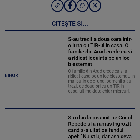
CITEȘTE ȘI...
S-au trezit a doua oara intr-
o luna cu TIR-ul in casa. O
familie din Arad crede ca si-
a ridicat locuinta pe un loc
blestemat
O familie din Arad crede ca si-a
BIHOR
ridicat casa pe un loc blestemat. In
mai putin de o luna, oamenii s-au
trezit de doua ori cu un TIR in
casa, ultima data chiar miercuri.
S-a dus la pescuit pe Crisul
Repede si a ramas ingrozit
cand s-a uitat pe fundul
apei: "Nu stiu, dar asa ceva