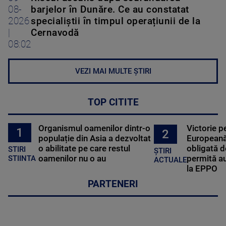
08-
barjelor în Dunăre. Ce au constatat
2026
specialiștii în timpul operațiunii de la
|
Cernavodă
08:02
VEZI MAI MULTE ȘTIRI
TOP CITITE
Organismul oamenilor dintr-o
Victorie p
1
2
populație din Asia a dezvoltat
Europeană
o abilitate pe care restul
obligată d
STIRI
ȘTIRI
oamenilor nu o au
permită au
STIINTA
ACTUALE
la EPPO
PARTENERI