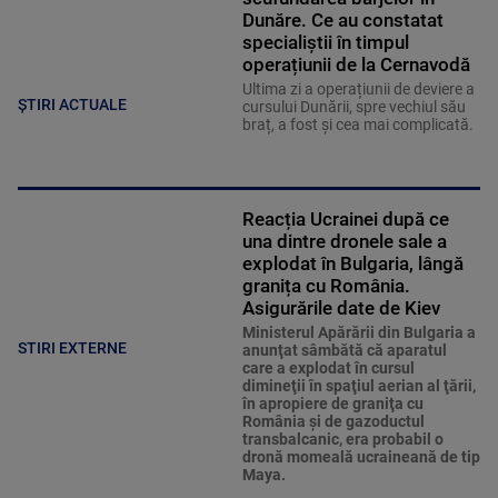
Dunăre. Ce au constatat
specialiștii în timpul
operațiunii de la Cernavodă
Ultima zi a operațiunii de deviere a
ȘTIRI ACTUALE
cursului Dunării, spre vechiul său
braț, a fost și cea mai complicată.
Reacția Ucrainei după ce
una dintre dronele sale a
explodat în Bulgaria, lângă
granița cu România.
Asigurările date de Kiev
Ministerul Apărării din Bulgaria a
STIRI EXTERNE
anunţat sâmbătă că aparatul
care a explodat în cursul
dimineţii în spaţiul aerian al ţării,
în apropiere de graniţa cu
România şi de gazoductul
transbalcanic, era probabil o
dronă momeală ucraineană de tip
Maya.