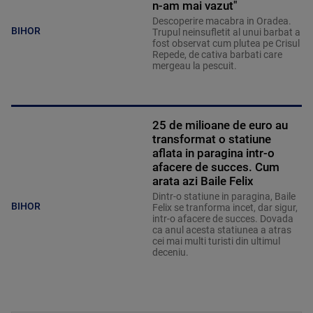
n-am mai vazut"
Descoperire macabra in Oradea.
BIHOR
Trupul neinsufletit al unui barbat a
fost observat cum plutea pe Crisul
Repede, de cativa barbati care
mergeau la pescuit.
25 de milioane de euro au
transformat o statiune
aflata in paragina intr-o
afacere de succes. Cum
arata azi Baile Felix
Dintr-o statiune in paragina, Baile
BIHOR
Felix se tranforma incet, dar sigur,
intr-o afacere de succes. Dovada
ca anul acesta statiunea a atras
cei mai multi turisti din ultimul
deceniu.