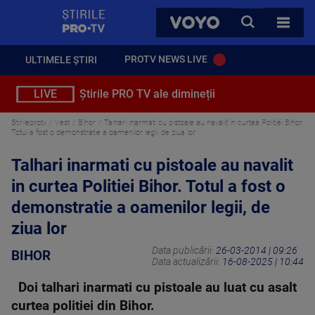
StirilePROTV
CAUTA
VOYO
TOATE 
PROTV NEWS LIVE
ULTIMELE ȘTIRI
LIVE
Știrile PRO TV ale dimineții
Stirileprotv
Vest
Bihor
Talhari inarmati cu pistoale au navalit in curtea Politiei Bihor.
Totul a fost o demonstratie a oamenilor legii, de ziua lor
Talhari inarmati cu pistoale au navalit
in curtea Politiei Bihor. Totul a fost o
demonstratie a oamenilor legii, de
ziua lor
Data publicării:
26-03-2014 | 09:26
BIHOR
Data actualizării:
16-08-2025 | 10:44
Doi talhari inarmati cu pistoale au luat cu asalt
curtea politiei din Bihor.