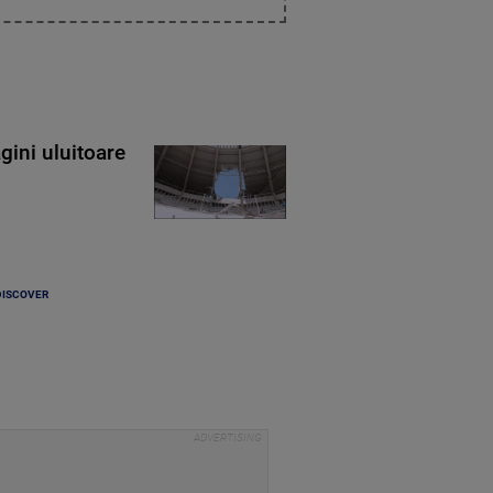
gini uluitoare
DISCOVER