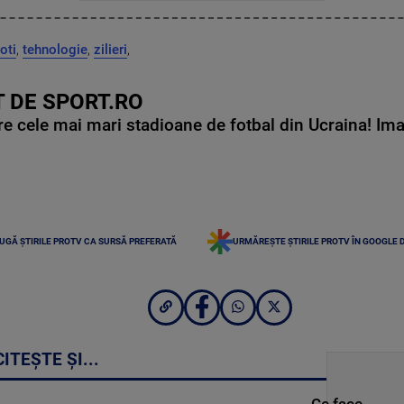
oti
,
tehnologie
,
zilieri
,
 DE SPORT.RO
e cele mai mari stadioane de fotbal din Ucraina! Ima
UGĂ ȘTIRILE PROTV CA SURSĂ PREFERATĂ
URMĂREȘTE ȘTIRILE PROTV ÎN GOOGLE 
CITEȘTE ȘI...
Ce face