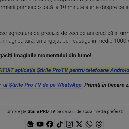
ermierii primesc o dată la 10 minute alerte despre ce se
sesc agricutura de precizie de zeci de ani cred că în ur
, în agricultură, un angajat bun câştiga în medie 1000 
găsiți imaginile momentului din lume!
ATUIT aplicația Știrile ProTV pentru telefoane Android
r-ul Știrile Pro TV de pe WhatsApp
. Primiți în fiecare 
Urmărește
Știrile PRO TV
pe canalul de social media preferat: