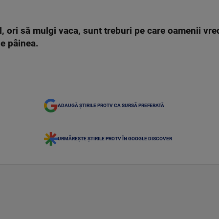
l, ori să mulgi vaca, sunt treburi pe care oamenii vred
ge pâinea.
ADAUGĂ ȘTIRILE PROTV CA SURSĂ PREFERATĂ
URMĂREȘTE ȘTIRILE PROTV ÎN GOOGLE DISCOVER