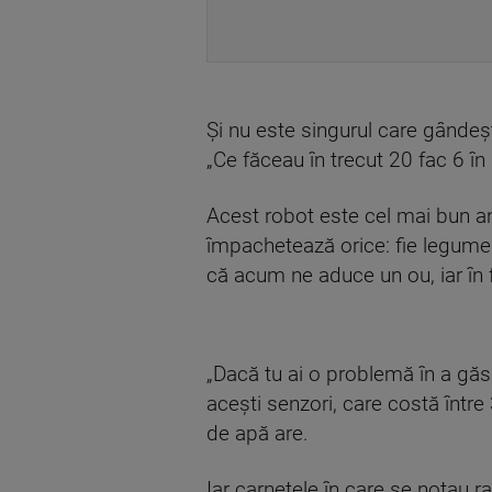
Şi nu este singurul care gândeş
„Ce făceau în trecut 20 fac 6 în p
Acest robot este cel mai bun ang
împachetează orice: fie legume f
că acum ne aduce un ou, iar în f
„Dacă tu ai o problemă în a găs
aceşti senzori, care costă între 
de apă are.
Iar carnetele în care se notau r