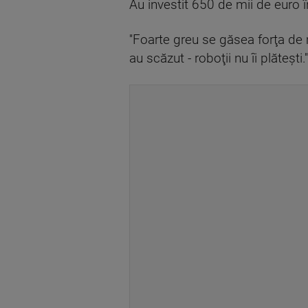
Au investit 650 de mii de euro î
''Foarte greu se găsea forţa de m
au scăzut - roboţii nu îi plăteşti.''