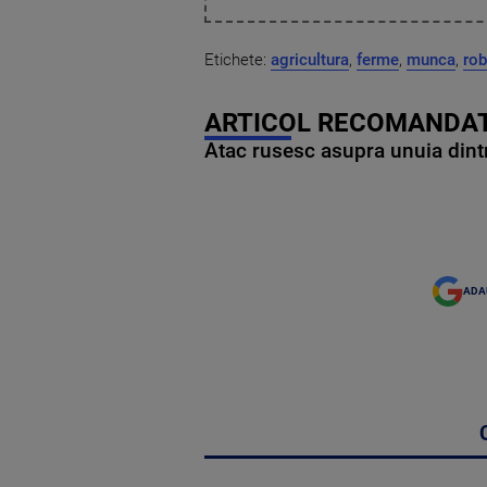
Etichete:
agricultura
,
ferme
,
munca
,
rob
ARTICOL RECOMANDAT
Atac rusesc asupra unuia dintr
ADA