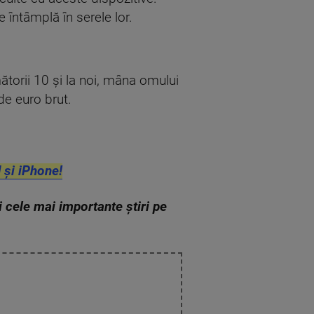
 întâmplă în serele lor.
mătorii 10 şi la noi, mâna omului
de euro brut.
 și iPhone!
zi cele mai importante știri pe