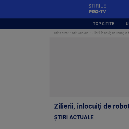
StirilePROTV
TOP CITITE
U
Stirileprotv
Știri Actuale
Zilierii, înlocuiţi de roboţi
Zilierii, înlocuiţi de ro
ȘTIRI ACTUALE