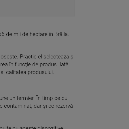
6 de mii de hectare în Brăila.
boseşte. Practic el selectează şi
rea în funcţie de produs. Iată
şi calitatea produsului.
une un fermier. În timp ce cu
ste contaminat, dar şi ce rezervă
ocuite cu aceste dispozitive.