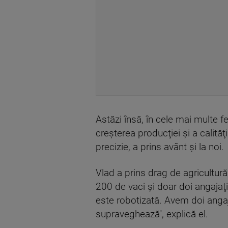
Astăzi însă, în cele mai multe f
creşterea producţiei şi a calităţ
precizie, a prins avânt şi la noi.
Vlad a prins drag de agricultură
200 de vaci şi doar doi angajaţi.
este robotizată. Avem doi anga
supraveghează'', explică el.