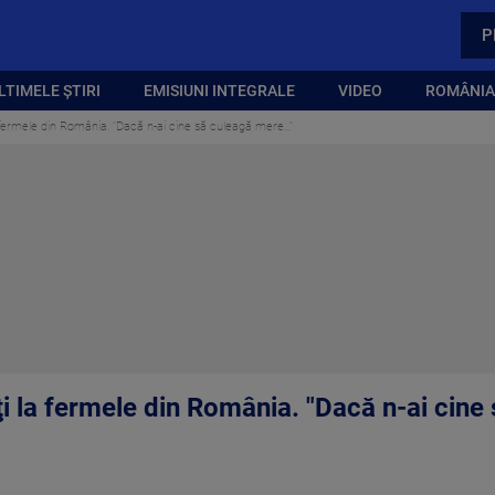
P
LTIMELE ȘTIRI
EMISIUNI INTEGRALE
VIDEO
ROMÂNIA,
 la fermele din România. "Dacă n-ai cine să culeagă mere..."
boţi la fermele din România. "Dacă n-ai cine