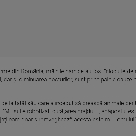
erme din România, mâinile harnice au fost înlocuite de ro
ii, dar şi diminuarea costurilor, sunt principalele cauze
 de la tatăl său care a început să crească animale pentr
 ''Mulsul e robotizat, curăţarea grajdului, adăpostul este
jaţi care doar supraveghează acesta este rolul omului 