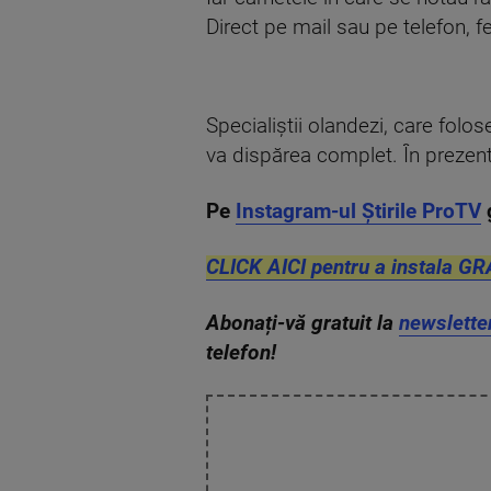
Direct pe mail sau pe telefon, f
Specialiştii olandezi, care folo
va dispărea complet. În prezent
Pe
Instagram-ul Știrile ProTV
CLICK AICI pentru a instala GR
Abonați-vă gratuit la
newslette
telefon!