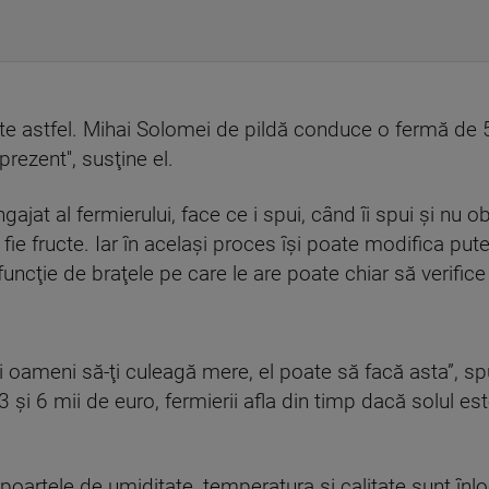
te astfel. Mihai Solomei de pildă conduce o fermă de 5
rezent'', susţine el.
ajat al fermierului, face ce i spui, când îi spui şi nu o
ie fructe. Iar în acelaşi proces îşi poate modifica pute
uncţie de braţele pe care le are poate chiar să verifice 
i oameni să-ţi culeagă mere, el poate să facă asta”, sp
3 şi 6 mii de euro, fermierii afla din timp dacă solul e
apoartele de umiditate, temperatura şi calitate sunt înl