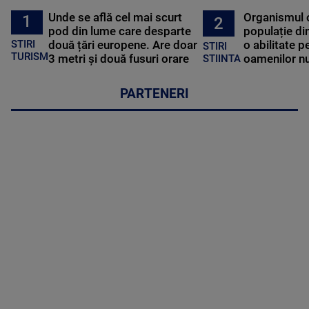
Unde se află cel mai scurt
Organismul 
1
2
pod din lume care desparte
populație di
STIRI
două țări europene. Are doar
o abilitate p
STIRI
TURISM
3 metri și două fusuri orare
oamenilor nu
STIINTA
PARTENERI