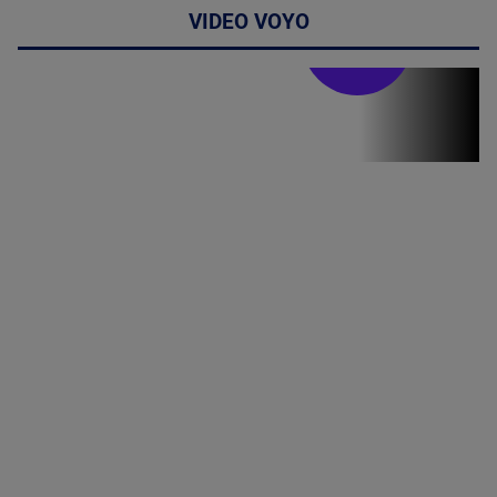
VIDEO VOYO
Stirile PRO TV
Stirile PRO
TV # 19.00 -
07 August
2026
MAI
MULTE
DETALII