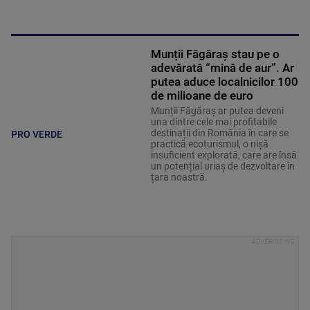
Munții Făgăraș stau pe o
adevărată “mină de aur”. Ar
putea aduce localnicilor 100
de milioane de euro
Munții Făgăraș ar putea deveni
una dintre cele mai profitabile
destinații din România în care se
PRO VERDE
practică ecoturismul, o nișă
insuficient explorată, care are însă
un potențial uriaș de dezvoltare în
țara noastră.