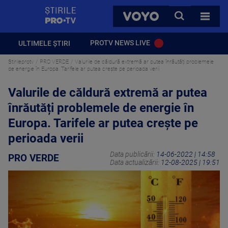
StirilePROTV
CAUTA
VOYO
TOATE 
PROTV NEWS LIVE
ULTIMELE ȘTIRI
Stirileprotv
PRO VERDE
Valurile de căldură extremă ar putea înrăutăți problemele
de energie în Europa. Tarifele ar putea crește pe perioada verii
Valurile de căldură extremă ar putea
înrăutăți problemele de energie în
Europa. Tarifele ar putea crește pe
perioada verii
Data publicării:
14-06-2022 | 14:58
PRO VERDE
Data actualizării:
12-08-2025 | 19:51