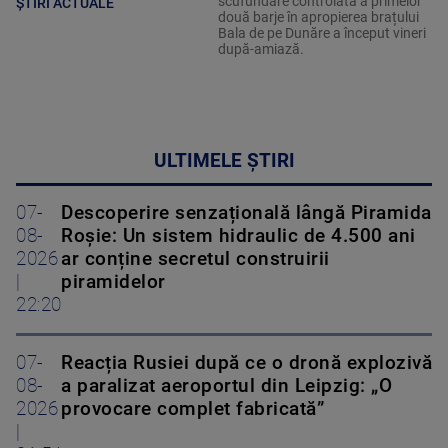
scufundare controlată a primelor
ȘTIRI ACTUALE
două barje în apropierea brațului
Bala de pe Dunăre a început vineri
după-amiază.
ULTIMELE ȘTIRI
07-
Descoperire senzațională lângă Piramida
08-
Roșie: Un sistem hidraulic de 4.500 ani
2026
ar conține secretul construirii
|
piramidelor
22:20
07-
Reacția Rusiei după ce o dronă explozivă
08-
a paralizat aeroportul din Leipzig: „O
2026
provocare complet fabricată”
|