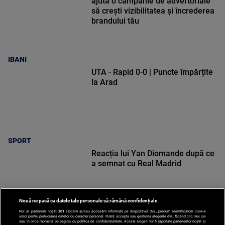
ajută o campanie de advertoriale
să crești vizibilitatea și încrederea
brandului tău
IBANI
UTA - Rapid 0-0 | Puncte împărțite
la Arad
SPORT
Reacția lui Yan Diomande după ce
a semnat cu Real Madrid
Nouă ne pasă ca datele tale personale să rămână confidențiale
Noi și partenerii noștri
201
stocăm și/sau accesăm informații pe dispozitivul dvs., precum identificatorii cookie
unici pentru prelucrarea datelor cu caracter personal. Puteți accepta sau gestiona alegerile dvs. făcând clic mai jos
SPORT
sau în orice moment, pe pagina cu politica de confidențialitate. Aceste alegeri vor fi raportate partenerilor noștri și