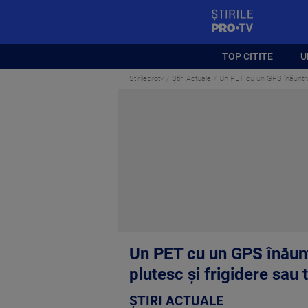
StirilePROTV
TOP CITITE
U
Stirileprotv
Știri Actuale
Un PET cu un GPS înăuntru, a
Un PET cu un GPS înăuntr
plutesc și frigidere sau 
ȘTIRI ACTUALE