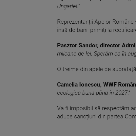
Ungariei.
”
Reprezentanții Apelor Române spu
însă de banii primiți la rectific
Pasztor Sandor, director Admin
miloane de lei. Sperăm că în aug
O treime din apele de suprafață
Camelia Ionescu, WWF Român
ecologică bună până în 2027
.”
Va fi imposibil să respectăm ac
aduce sancțiuni din partea Com