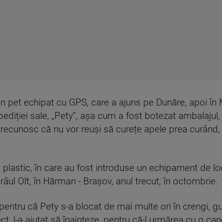
t un pet echipat cu GPS, care a ajuns pe Dunăre, apoi î
pediției sale, „Pety”, așa cum a fost botezat ambalajul,
iu recunosc că nu vor reuși să curețe apele prea curân
din plastic, în care au fost introduse un echipament de l
râul Olt, în Hărman - Brașov, anul trecut, în octombrie.
 pentru că Pety s-a blocat de mai multe ori în crengi, 
ct, l-a ajutat să înainteze, pentru că-l urmărea cu o ca