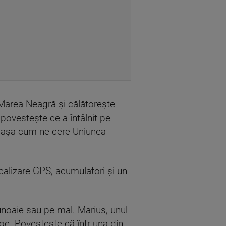
n Marea Neagră și călătorește
 povestește ce a întâlnit pe
d, așa cum ne cere Uniunea
ocalizare GPS, acumulatori și un
gunoaie sau pe mal. Marius, unul
noe. Povestește că într-una din