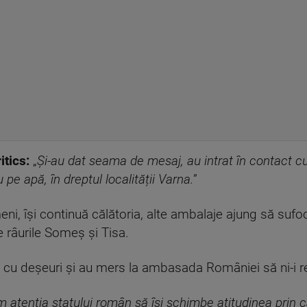
itics:
„
Și-au dat seama de mesaj, au intrat în contact c
 pe apă, în dreptul localității Varna.
”
ni, își continuă călătoria, alte ambalaje ajung să sufoc
 râurile Someș și Tisa.
 cu deșeuri și au mers la ambasada României să ni-i r
 atenția statului român să își schimbe atitudinea prin 