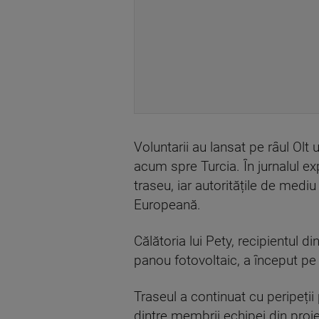
Voluntarii au lansat pe râul Ol
acum spre Turcia. În jurnalul ex
traseu, iar autoritățile de med
Europeană.
Călătoria lui Pety, recipientul 
panou fotovoltaic, a început pe 
Traseul a continuat cu peripeții
dintre membrii echipei din proie