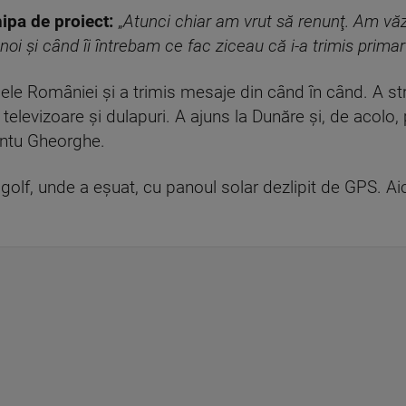
ipa de proiect:
„
Atunci chiar am vrut să renunţ. Am vă
i și când îi întrebam ce fac ziceau că i-a trimis primar
apele României și a trimis mesaje din când în când. A s
 televizoare și dulapuri. A ajuns la Dunăre și, de acolo, 
fântu Gheorghe.
 golf, unde a eșuat, cu panoul solar dezlipit de GPS. Aic