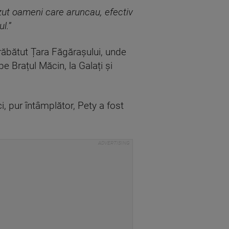
zut oameni care aruncau, efectiv
ul.
”
trăbătut Țara Făgărașului, unde
pe Brațul Măcin, la Galați și
i, pur întâmplător, Pety a fost