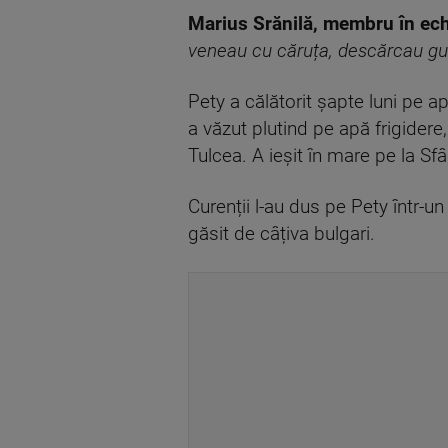
Marius Srănilă, membru în ech
veneau cu căruța, descărcau guno
Pety a călătorit șapte luni pe 
a văzut plutind pe apă frigidere,
Tulcea. A ieșit în mare pe la S
Curenții l-au dus pe Pety într-un
găsit de câțiva bulgari.