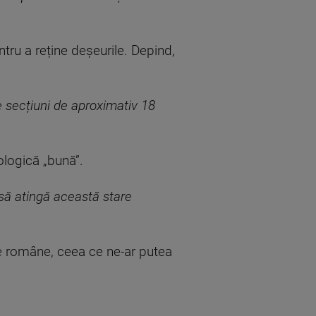
tru a reține deșeurile. Depind,
 secțiuni de aproximativ 18
ologică „bună”.
 să atingă această stare
le române, ceea ce ne-ar putea