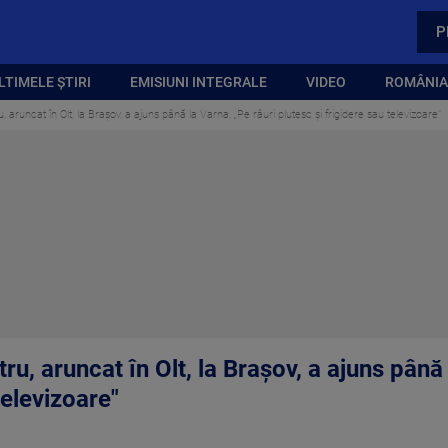
P
LTIMELE ȘTIRI
EMISIUNI INTEGRALE
VIDEO
ROMÂNIA,
runcat în Olt, la Brașov, a ajuns până la Varna. „Pe râuri plutesc și frigidere sau televizoare"
u, aruncat în Olt, la Brașov, a ajuns până 
televizoare"