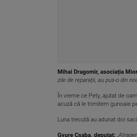
Mihai Dragomir, asociația Mior
zile de reparații, au pus-o din nou
În vreme ce Pety, ajutat de oame
acuză că le trimitem gunoaie pe
Luna trecută au adunat doi saci
Gyure Csaba, deputat:
„
Atragem