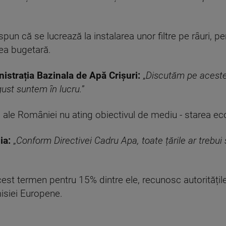
n că se lucrează la instalarea unor filtre pe râuri, pen
area bugetară.
istrația Bazinala de Apă Crișuri:
„
Discutăm pe aceste
ust suntem în lucru.
”
 ale României nu ating obiectivul de mediu - starea ec
ia:
„
Conform Directivei Cadru Apa, toate țările ar trebui
est termen pentru 15% dintre ele, recunosc autorități
isiei Europene.