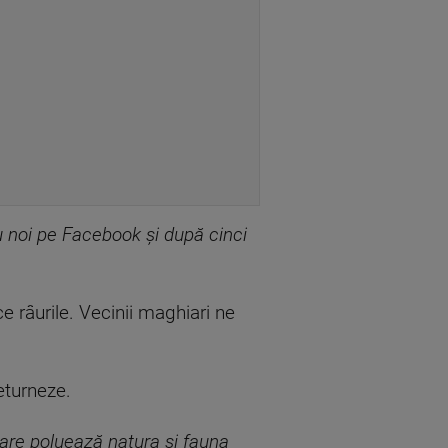
u noi pe Facebook și după cinci
e râurile. Vecinii maghiari ne
eturneze.
care poluează natura și fauna