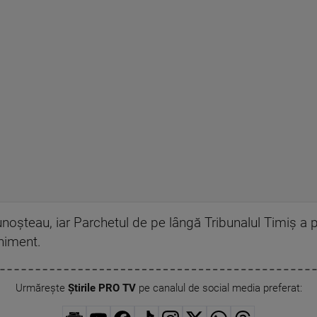
oșteau, iar Parchetul de pe lângă Tribunalul Timiș a pr
eniment.
Urmărește
Știrile PRO TV
pe canalul de social media preferat: