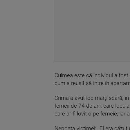
Culmea este că individul a fost 
cum a reușit să intre în apartam
Crima a avut loc marți seară, în 
femeii de 74 de ani, care locui
care ar fi lovit-o pe femeie, iar
Nepoata victimei: „El era căzut 