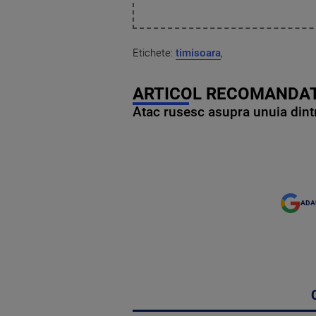
Etichete:
timisoara
,
ARTICOL RECOMANDAT
Atac rusesc asupra unuia dintr
ADA