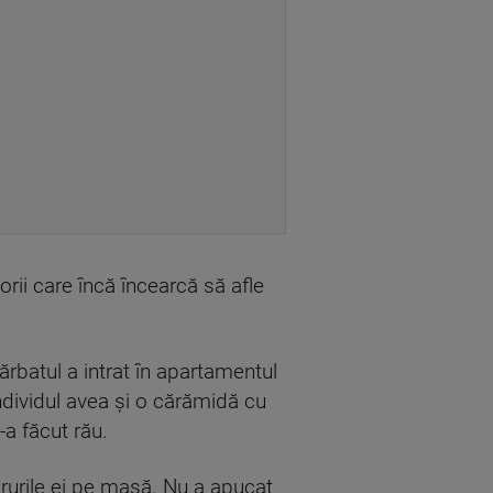
orii care încă încearcă să afle
bărbatul a intrat în apartamentul
ndividul avea și o cărămidă cu
-a făcut rău.
ucrurile ei pe masă. Nu a apucat