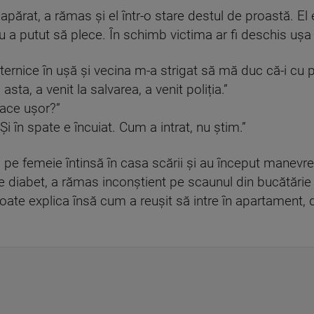
apărat, a rămas și el într-o stare destul de proastă. El e
a putut să plece. În schimb victima ar fi deschis ușa și
uternice în ușă și vecina m-a strigat să mă duc că-i 
sta, a venit la salvarea, a venit poliția.”
face uşor?”
i în spate e încuiat. Cum a intrat, nu știm.”
 pe femeie întinsă în casa scării și au început manevrel
 diabet, a rămas inconștient pe scaunul din bucătărie și
oate explica însă cum a reușit să intre în apartament,