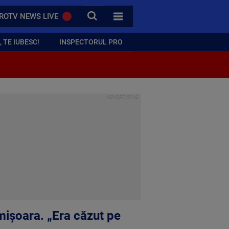
CAUTA
ROTV NEWS LIVE
TOATE CATEGORIILE
 TE IUBESC!
INSPECTORUL PRO
imișoara. „Era căzut pe