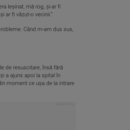
ra leșinat, mă rog, și-ar fi
 ar fi văzut-o vecinii.”
cu probleme. Când m-am dus sus,
e de resuscitare, însă fără
 a ajuns apoi la spital în
 din moment ce ușa de la intrare