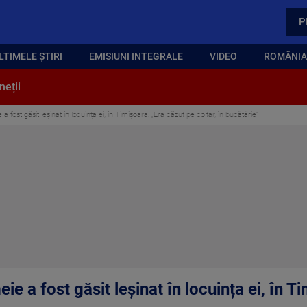
P
LTIMELE ȘTIRI
EMISIUNI INTEGRALE
VIDEO
ROMÂNIA,
neții
 fost găsit leșinat în locuința ei, în Timișoara. „Era căzut pe colțar, în bucătărie”
ie a fost găsit leșinat în locuința ei, în T