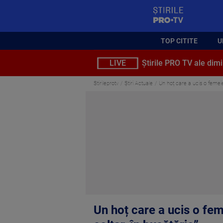
StirilePROTV
TOP CITITE
U
LIVE
Știrile PRO TV ale dimi
Stirileprotv
Știri Actuale
Un hoț care a ucis o femeie a
Un hoț care a ucis o feme