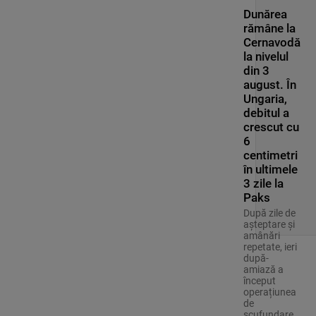
Dunărea
rămâne la
Cernavodă
la nivelul
din 3
august. În
Ungaria,
debitul a
crescut cu
6
centimetri
în ultimele
3 zile la
Paks
După zile de
așteptare și
amânări
repetate, ieri
după-
amiază a
început
operațiunea
de
scufundare