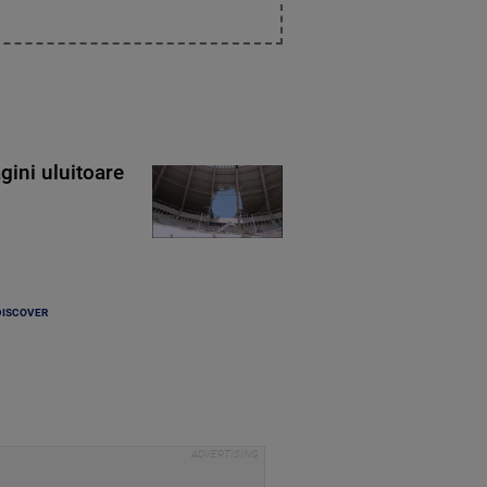
gini uluitoare
DISCOVER