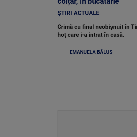
colțar, în bucătărie”
ȘTIRI ACTUALE
Crimă cu final neobișnuit în T
hoț care i-a intrat în casă.
EMANUELA BĂLUȘ