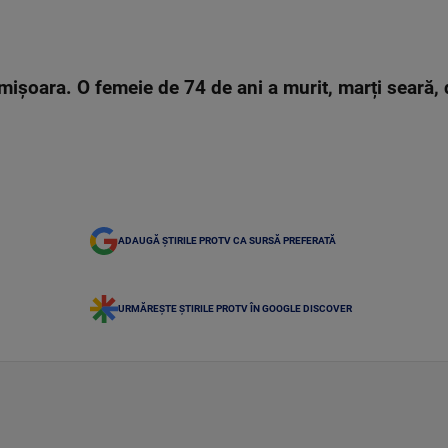
imișoara. O femeie de 74 de ani a murit, marți seară,
ADAUGĂ ȘTIRILE PROTV CA SURSĂ PREFERATĂ
URMĂREȘTE ȘTIRILE PROTV ÎN GOOGLE DISCOVER