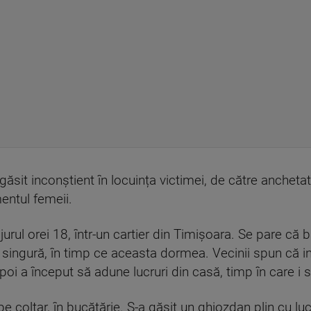
găsit inconștient în locuința victimei, de către anchetat
entul femeii.
jurul orei 18, într-un cartier din Timișoara. Se pare că 
a singură, în timp ce aceasta dormea. Vecinii spun că i
 apoi a început să adune lucruri din casă, timp în care i s
pe colțar, în bucătărie. S-a găsit un ghiozdan plin cu l