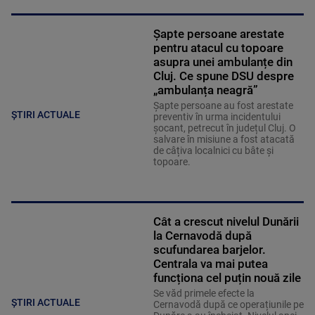
Șapte persoane arestate
pentru atacul cu topoare
asupra unei ambulanțe din
Cluj. Ce spune DSU despre
„ambulanța neagră”
Șapte persoane au fost arestate
ȘTIRI ACTUALE
preventiv în urma incidentului
șocant, petrecut în județul Cluj. O
salvare în misiune a fost atacată
de câțiva localnici cu bâte și
topoare.
Cât a crescut nivelul Dunării
la Cernavodă după
scufundarea barjelor.
Centrala va mai putea
funcționa cel puțin nouă zile
Se văd primele efecte la
ȘTIRI ACTUALE
Cernavodă după ce operațiunile pe