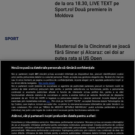
de la ora 18.30, LIVE TEXT pe
Sport.ro! Două premiere în
Moldova
SPORT
Mastersul de la Cincinnati se joacă
fără Sinner și Alcaraz: cei doi ar
putea rata și US Open
Nouă ne pasă ca datele tale personale să rămână confidențiale
Noi și partenerii noștri
201
stocăm și/sau accesăm informații pe dispozitivul dvs., precum identificatorii cookie
unici pentru prelucrarea datelor cu caracter personal. Puteți accepta sau gestiona alegerile dvs. făcând clic mai jos
sau în orice moment, pe pagina cu politica de confidențialitate. Aceste alegeri vor fi raportate partenerilor noștri și
nu vă vor afecta navigarea.
Mai multe detalii
Noi si partenerii nostri (retelele de socializare si agentiile de publicitate partenere, precum si furnizorii nostri de
SPORT
servicii de date analitice) prelucram date pentru a permite website-ului sa functioneze, pentru a personaliza
continutul si anunturile publicitare afisate in functie de interesele si/sau profilul dvs., pentru a va oferi
functionalitati aferente retelelor de socializare si pentru a analiza traficul pe website. Beneficiati de drepturile
prevazute de art. 15-22 din GDPR in legatura cu prelucrarea datelor cu caracter personal. Aceste drepturi pot fi
exercitate prin modalitatea indicata
aici
. Prin click pe “ACCEPT TOATE”, acceptati folosirea tuturor Tehnologiilor de
tip Cookie, care implica inclusiv acceptul dvs. cu privire la stocarea/accesarea informatiilor de catre Vendor-ii cu
care colaboram. Prin click pe “VREAU SA MODIFIC SETARILE INDIVIDUAL” puteti schimba preferintele in mod
individual, mai putin cele legate de cookie strict necesare pentru functionarea website-ului.
Atât noi, cât și partenerii noștri prelucrăm datele pentru a oferi:
Dezvoltarea și îmbunătățirea serviciilor. Măsurarea performanței reclamelor. Stocarea și/sau accesarea informațiilor
de pe un dispozitiv. Utilizarea profilurilor pentru selectarea conținutului personalizat. Crearea profilurilor de conținut
personalizat. Utilizarea profilurilor pentru selectarea publicității personalizate. Crearea profilurilor pentru publicitate
personalizată. Măsurarea performanței conținutului. Înțelegerea publicului prin statistici sau combinații de date din
surse diferite. Utilizarea de date limitate pentru a selecta publicitatea. Utilizarea datelor limitate pentru a selecta