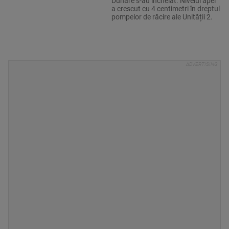
Dunăre s-au încheiat. Nivelul apei
a crescut cu 4 centimetri în dreptul
pompelor de răcire ale Unității 2.