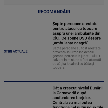
RECOMANDĂRI
Șapte persoane arestate
pentru atacul cu topoare
asupra unei ambulanțe din
Cluj. Ce spune DSU despre
„ambulanța neagră”
Șapte persoane au fost arestate
ȘTIRI ACTUALE
preventiv în urma incidentului
șocant, petrecut în județul Cluj. O
salvare în misiune a fost atacată
de câțiva localnici cu bâte și
topoare.
Cât a crescut nivelul Dunării
la Cernavodă după
scufundarea barjelor.
Centrala va mai putea
funcționa cel puțin nouă zile