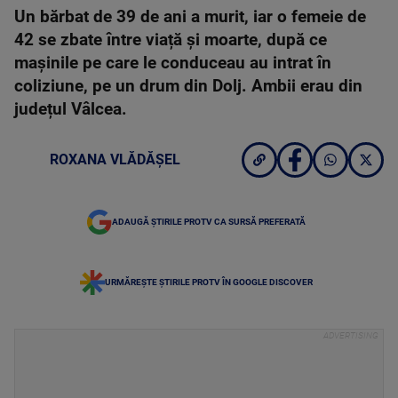
Un bărbat de 39 de ani a murit, iar o femeie de
42 se zbate între viață și moarte, după ce
mașinile pe care le conduceau au intrat în
coliziune, pe un drum din Dolj. Ambii erau din
județul Vâlcea.
ROXANA VLĂDĂȘEL
ADAUGĂ ȘTIRILE PROTV CA SURSĂ PREFERATĂ
URMĂREȘTE ȘTIRILE PROTV ÎN GOOGLE DISCOVER