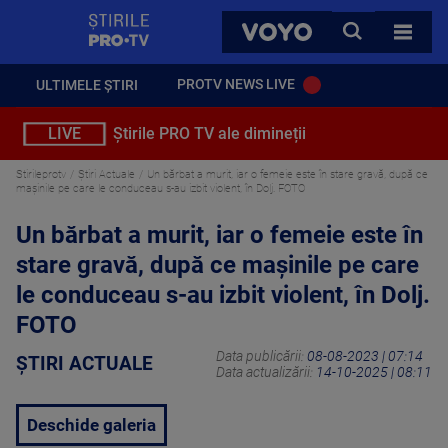
StirilePROTV
CAUTA
VOYO
TOATE 
PROTV NEWS LIVE
ULTIMELE ȘTIRI
LIVE
Știrile PRO TV ale dimineții
Stirileprotv
Știri Actuale
Un bărbat a murit, iar o femeie este în stare gravă, după ce
mașinile pe care le conduceau s-au izbit violent, în Dolj. FOTO
Un bărbat a murit, iar o femeie este în
stare gravă, după ce mașinile pe care
le conduceau s-au izbit violent, în Dolj.
FOTO
Data publicării:
08-08-2023 | 07:14
ȘTIRI ACTUALE
Data actualizării:
14-10-2025 | 08:11
Deschide galeria