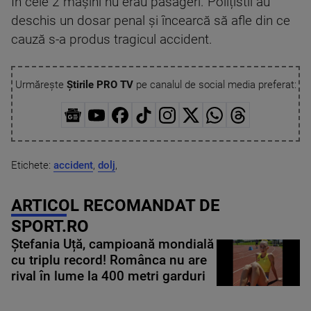
În cele 2 mașini nu erau pasageri. Polițistii au
deschis un dosar penal și încearcă să afle din ce
cauză s-a produs tragicul accident.
Urmărește
Știrile PRO TV
pe canalul de social media preferat:
Etichete:
accident
,
dolj
,
ARTICOL RECOMANDAT DE
SPORT.RO
Ștefania Uță, campioană mondială
cu triplu record! Românca nu are
rival în lume la 400 metri garduri