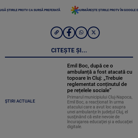
UGĂ ȘTIRILE PROTV CA SURSĂ PREFERATĂ
URMĂREȘTE ȘTIRILE PROTV ÎN GOOGLE 
CITEȘTE ȘI...
Emil Boc, după ce o
ambulanță a fost atacată cu
topoare în Cluj: „Trebuie
reglementat conținutul de
pe rețelele sociale”
Primarul municipiului Cluj-Napoca,
ȘTIRI ACTUALE
Emil Boc, a reacționat în urma
atacului care a avut loc asupra
unei ambulanţe în judeţul Cluj, el
susţinând că este nevoie de
încurajarea educaţiei şi a educaţiei
digitale.