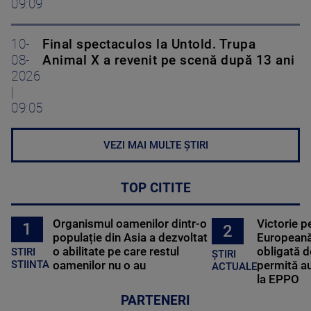
09:09
10-
Final spectaculos la Untold. Trupa
08-
Animal X a revenit pe scenă după 13 ani
2026
|
09:05
VEZI MAI MULTE ȘTIRI
TOP CITITE
Organismul oamenilor dintr-o
Victorie p
1
2
populație din Asia a dezvoltat
Europeană
o abilitate pe care restul
obligată d
STIRI
ȘTIRI
oamenilor nu o au
permită au
STIINTA
ACTUALE
la EPPO
PARTENERI