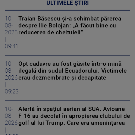
ULTIMELE ȘTIRI
10-
Traian Băsescu și-a schimbat părerea
08-
despre Ilie Bolojan: „A făcut bine cu
2026
reducerea de cheltuieli”
|
09:41
10-
Opt cadavre au fost găsite într-o mină
08-
ilegală din sudul Ecuadorului. Victimele
2026
erau dezmembrate și decapitate
|
09:23
10-
Alertă în spațiul aerian al SUA. Avioane
08-
F-16 au decolat în apropierea clubului de
2026
golf al lui Trump. Care era amenințarea
|