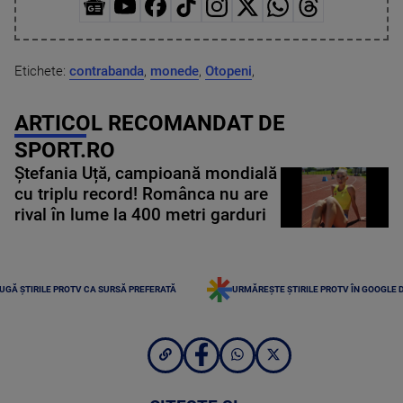
Etichete:
contrabanda
,
monede
,
Otopeni
,
ARTICOL RECOMANDAT DE
SPORT.RO
Ștefania Uță, campioană mondială
cu triplu record! Românca nu are
rival în lume la 400 metri garduri
UGĂ ȘTIRILE PROTV CA SURSĂ PREFERATĂ
URMĂREȘTE ȘTIRILE PROTV ÎN GOOGLE 