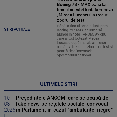
Boeing 737 MAX până la
finalul acestei luni. Aeronava
„Mircea Lucescu” a trecut
zborul de test
Până la finalul acestei luni, primul
ȘTIRI ACTUALE
Boeing 737 MAX ar urma să
ajungă în flota TAROM. Avionul
care a fost botezat Mircea
Lucescu după marele antrenor
român, a trecut de zborul de test și
poartă deja însemnele
operatorului național.
ULTIMELE ȘTIRI
10-
Președintele ANCOM, care se ocupă de
08-
fake news pe rețelele sociale, convocat
2026
în Parlament în cazul ”ambulanței negre”
|