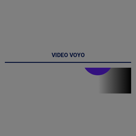
VIDEO VOYO
Stirile PRO TV
Stirile PRO
TV # 19.00 -