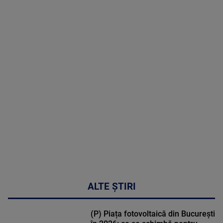
10 August
2026
MAI
MULTE
DETALII
46:08
ALTE ȘTIRI
(P) Piața fotovoltaică din București