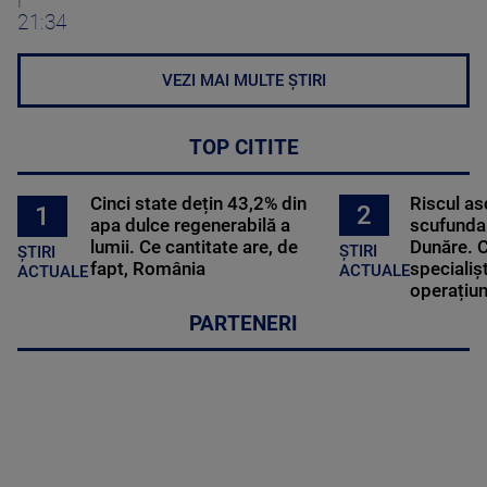
21:34
VEZI MAI MULTE ȘTIRI
TOP CITITE
Cinci state dețin 43,2% din
Riscul a
2
1
apa dulce regenerabilă a
scufundar
lumii. Ce cantitate are, de
Dunăre. C
ȘTIRI
ȘTIRI
fapt, România
specialișt
ACTUALE
ACTUALE
operațiun
PARTENERI