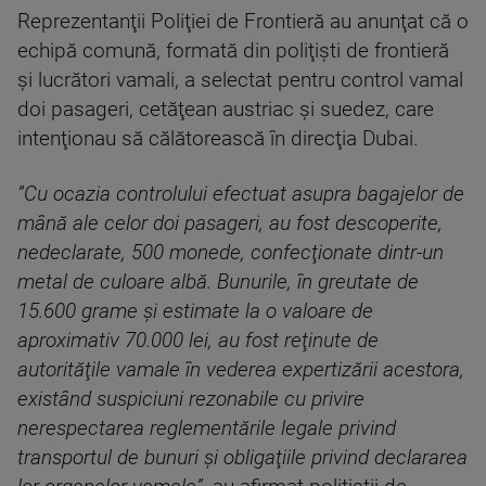
Reprezentanţii Poliţiei de Frontieră au anunţat că o
echipă comună, formată din poliţişti de frontieră
şi lucrători vamali, a selectat pentru control vamal
doi pasageri, cetăţean austriac şi suedez, care
intenţionau să călătorească în direcţia Dubai.
”Cu ocazia controlului efectuat asupra bagajelor de
mână ale celor doi pasageri, au fost descoperite,
nedeclarate, 500 monede, confecţionate dintr-un
metal de culoare albă. Bunurile, în greutate de
15.600 grame şi estimate la o valoare de
aproximativ 70.000 lei, au fost reţinute de
autorităţile vamale în vederea expertizării acestora,
existând suspiciuni rezonabile cu privire
nerespectarea reglementările legale privind
transportul de bunuri şi obligaţiile privind declararea