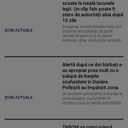
scoate la iveală lacunele
legii. Un clip fals poate fi
șters de autorități abia după
10 zile
Imaginile, ori informațiile false pot
ȘTIRI ACTUALE
să provoace panică, să pună
oameni în pericol și, în cazuri
extreme, chiar să ducă la violență.
Alertă după ce doi bărbați s-
au apropiat prea mult cu o
șalupă de barjele
scufundate în Dunăre.
Polițiștii au împânzit zona
Un incident petrecut la Izvoarele în
ȘTIRI ACTUALE
zona barjelor scufundate în
Dunăre a pus în alertă autoritățile.
TAROM va primi primul