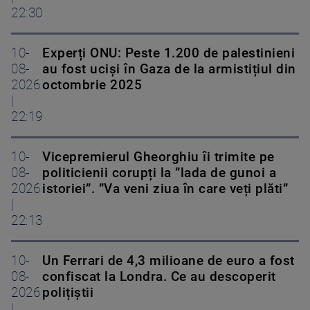
22:30
10-
Experți ONU: Peste 1.200 de palestinieni
08-
au fost uciși în Gaza de la armistițiul din
2026
octombrie 2025
|
22:19
10-
Vicepremierul Gheorghiu îi trimite pe
08-
politicienii corupți la ”lada de gunoi a
2026
istoriei”. ”Va veni ziua în care veți plăti”
|
22:13
10-
Un Ferrari de 4,3 milioane de euro a fost
08-
confiscat la Londra. Ce au descoperit
2026
polițiștii
|