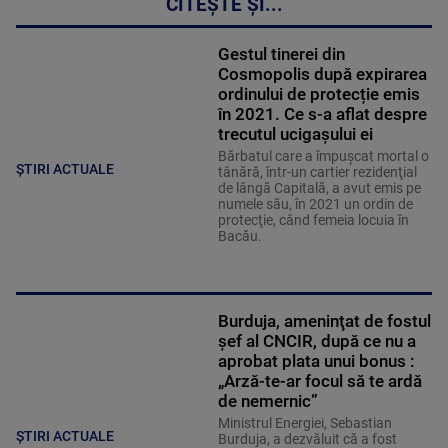
CITEȘTE ȘI...
Gestul tinerei din
Cosmopolis după expirarea
ordinului de protecție emis
în 2021. Ce s-a aflat despre
trecutul ucigașului ei
Bărbatul care a împuşcat mortal o
ȘTIRI ACTUALE
tânără, într-un cartier rezidenţial
de lângă Capitală, a avut emis pe
numele său, în 2021 un ordin de
protecţie, când femeia locuia în
Bacău.
Burduja, ameninţat de fostul
șef al CNCIR, după ce nu a
aprobat plata unui bonus :
„Arză-te-ar focul să te ardă
de nemernic”
Ministrul Energiei, Sebastian
ȘTIRI ACTUALE
Burduja, a dezvăluit că a fost