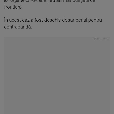
lor organelor vamale”
, au afirmat poliţiştii de
frontieră.
În acest caz a fost deschis dosar penal pentru
contrabandă.