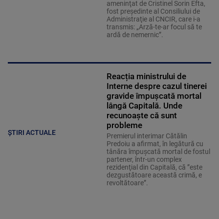
ameninţat de Cristinel Sorin Efta,
fost preşedinte al Consiliului de
Administraţie al CNCIR, care i-a
transmis: „Arză-te-ar focul să te
ardă de nemernic”.
Reacția ministrului de
Interne despre cazul tinerei
gravide împuşcată mortal
lângă Capitală. Unde
recunoaște că sunt
probleme
ȘTIRI ACTUALE
Premierul interimar Cătălin
Predoiu a afirmat, în legătură cu
tânăra împuşcată mortal de fostul
partener, într-un complex
rezidenţial din Capitală, că ”este
dezgustătoare această crimă, e
revoltătoare”.