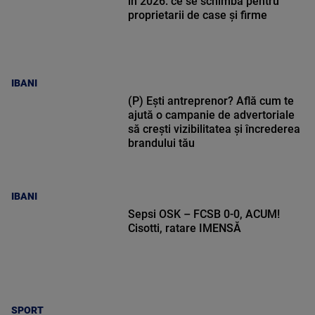
în 2026: ce se schimbă pentru
proprietarii de case și firme
IBANI
(P) Ești antreprenor? Află cum te
ajută o campanie de advertoriale
să crești vizibilitatea și încrederea
brandului tău
IBANI
Sepsi OSK – FCSB 0-0, ACUM!
Cisotti, ratare IMENSĂ
SPORT