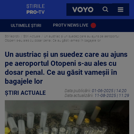
StirilePROTV
CAUTA
VOYO
TOATE 
PROTV NEWS LIVE
ULTIMELE ȘTIRI
Stirileprotv
Știri Actuale
Un austriac și un suedez care au ajuns pe aeroportul
Otopeni s-au ales cu dosar penal. Ce au găsit vameșii în bagajele lor
Un austriac și un suedez care au ajuns
pe aeroportul Otopeni s-au ales cu
dosar penal. Ce au găsit vameșii în
bagajele lor
Data publicării:
01-06-2025 | 14:20
ȘTIRI ACTUALE
Data actualizării:
11-08-2025 | 11:29