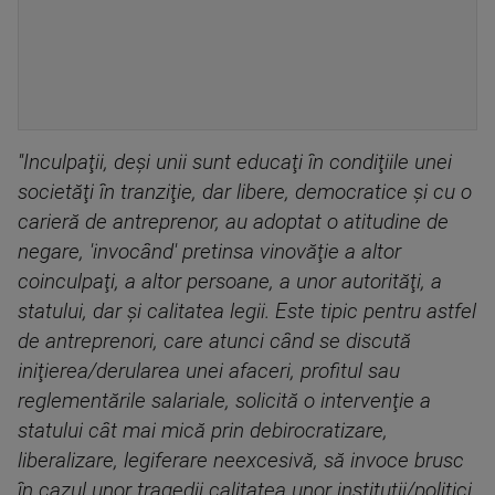
''Inculpaţii, deşi unii sunt educaţi în condiţiile unei
societăţi în tranziţie, dar libere, democratice şi cu o
carieră de antreprenor, au adoptat o atitudine de
negare, 'invocând' pretinsa vinovăţie a altor
coinculpaţi, a altor persoane, a unor autorităţi, a
statului, dar şi calitatea legii. Este tipic pentru astfel
de antreprenori, care atunci când se discută
iniţierea/derularea unei afaceri, profitul sau
reglementările salariale, solicită o intervenţie a
statului cât mai mică prin debirocratizare,
liberalizare, legiferare neexcesivă, să invoce brusc
în cazul unor tragedii calitatea unor instituţii/politici