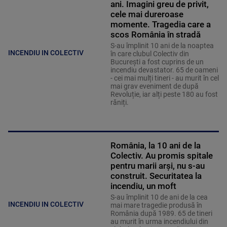
ani. Imagini greu de privit,
cele mai dureroase
momente. Tragedia care a
scos România în stradă
S-au împlinit 10 ani de la noaptea
INCENDIU IN COLECTIV
în care clubul Colectiv din
București a fost cuprins de un
incendiu devastator. 65 de oameni
- cei mai mulți tineri - au murit în cel
mai grav eveniment de după
Revoluție, iar alți peste 180 au fost
răniți.
România, la 10 ani de la
Colectiv. Au promis spitale
pentru marii arși, nu s-au
construit. Securitatea la
incendiu, un moft
S-au împlinit 10 de ani de la cea
INCENDIU IN COLECTIV
mai mare tragedie produsă în
România după 1989. 65 de tineri
au murit în urma incendiului din