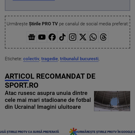
Urmărește
Știrile PRO TV
pe canalul de social media preferat:
Etichete:
colectiv
,
tragedie
,
tribunalul bucuresti
,
ARTICOL RECOMANDAT DE
SPORT.RO
Atac rusesc asupra unuia dintre
cele mai mari stadioane de fotbal
din Ucraina! Imagini uluitoare
UGĂ ȘTIRILE PROTV CA SURSĂ PREFERATĂ
URMĂREȘTE ȘTIRILE PROTV ÎN GOOGLE 