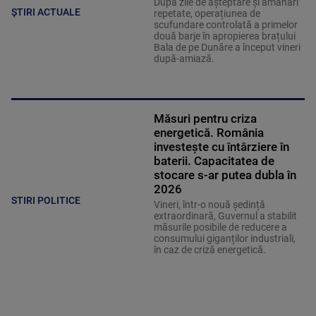
După zile de așteptare și amânări
ȘTIRI ACTUALE
repetate, operațiunea de
scufundare controlată a primelor
două barje în apropierea brațului
Bala de pe Dunăre a început vineri
după-amiază.
Măsuri pentru criza
energetică. România
investește cu întârziere în
baterii. Capacitatea de
stocare s-ar putea dubla în
2026
STIRI POLITICE
Vineri, într-o nouă ședință
extraordinară, Guvernul a stabilit
măsurile posibile de reducere a
consumului giganților industriali,
în caz de criză energetică.