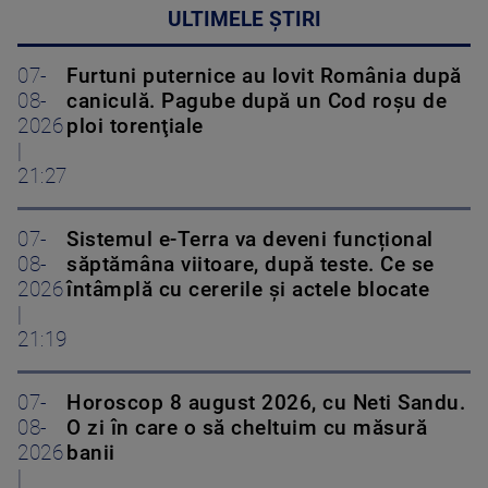
ULTIMELE ȘTIRI
07-
Furtuni puternice au lovit România după
08-
caniculă. Pagube după un Cod roşu de
2026
ploi torenţiale
|
21:27
07-
Sistemul e-Terra va deveni funcțional
08-
săptămâna viitoare, după teste. Ce se
2026
întâmplă cu cererile și actele blocate
|
21:19
07-
Horoscop 8 august 2026, cu Neti Sandu.
08-
O zi în care o să cheltuim cu măsură
2026
banii
|