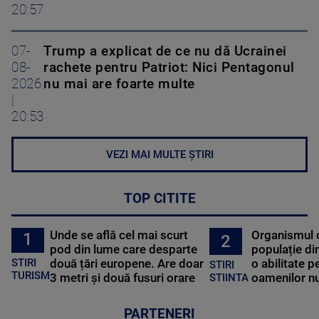
20:57
07-
Trump a explicat de ce nu dă Ucrainei
08-
rachete pentru Patriot: Nici Pentagonul
2026
nu mai are foarte multe
|
20:53
VEZI MAI MULTE ȘTIRI
TOP CITITE
Unde se află cel mai scurt
Organismul 
1
2
pod din lume care desparte
populație di
STIRI
două țări europene. Are doar
o abilitate p
STIRI
TURISM
3 metri și două fusuri orare
oamenilor nu
STIINTA
PARTENERI