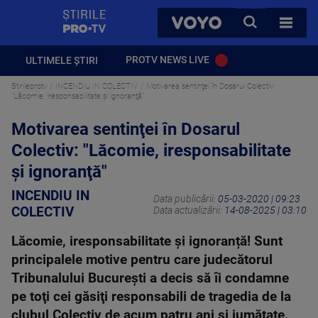
StirilePROTV
CAUTA
VOYO
TOATE 
PROTV NEWS LIVE
ULTIMELE ȘTIRI
Stirileprotv
INCENDIU IN COLECTIV
Motivarea sentinţei în Dosarul Colectiv:
"Lăcomie, iresponsabilitate şi ignoranţă"
Motivarea sentinţei în Dosarul
Colectiv: "Lăcomie, iresponsabilitate
şi ignoranţă"
INCENDIU IN
Data publicării:
05-03-2020 | 09:23
COLECTIV
Data actualizării:
14-08-2025 | 03:10
Lăcomie, iresponsabilitate şi ignoranță! Sunt
principalele motive pentru care judecătorul
Tribunalului Bucureşti a decis să îi condamne
pe toţi cei găsiţi responsabili de tragedia de la
clubul Colectiv de acum patru ani şi jumătate.