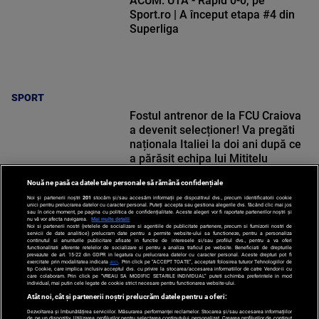
ACUM: UTA - Rapid 0-0, pe
Sport.ro | A început etapa #4 din
Superliga
SPORT
Fostul antrenor de la FCU Craiova
a devenit selecționer! Va pregăti
naționala Italiei la doi ani după ce
a părăsit echipa lui Mititelu
Nouă ne pasă ca datele tale personale să rămână confidențiale
Noi și partenerii noștri
201
stocăm și/sau accesăm informații pe dispozitivul dvs., precum identificatorii cookie
unici pentru prelucrarea datelor cu caracter personal. Puteți accepta sau gestiona alegerile dvs. făcând clic mai jos
SPORT
sau în orice moment, pe pagina cu politica de confidențialitate. Aceste alegeri vor fi raportate partenerilor noștri și
nu vă vor afecta navigarea.
Mai multe detalii
Noi si partenerii nostri (retelele de socializare si agentiile de publicitate partenere, precum si furnizorii nostri de
servicii de date analitice) prelucram date pentru a permite website-ului sa functioneze, pentru a personaliza
continutul si anunturile publicitare afisate in functie de interesele si/sau profilul dvs., pentru a va oferi
functionalitati aferente retelelor de socializare si pentru a analiza traficul pe website. Beneficiati de drepturile
prevazute de art. 15-22 din GDPR in legatura cu prelucrarea datelor cu caracter personal. Aceste drepturi pot fi
exercitate prin modalitatea indicata
aici
. Prin click pe “ACCEPT TOATE”, acceptati folosirea tuturor Tehnologiilor de
tip Cookie, care implica inclusiv acceptul dvs. cu privire la stocarea/accesarea informatiilor de catre Vendor-ii cu
care colaboram. Prin click pe “VREAU SA MODIFIC SETARILE INDIVIDUAL” puteti schimba preferintele in mod
individual, mai putin cele legate de cookie strict necesare pentru functionarea website-ului.
Atât noi, cât și partenerii noștri prelucrăm datele pentru a oferi:
Dezvoltarea și îmbunătățirea serviciilor. Măsurarea performanței reclamelor. Stocarea și/sau accesarea informațiilor
de pe un dispozitiv. Utilizarea profilurilor pentru selectarea conținutului personalizat. Crearea profilurilor de conținut