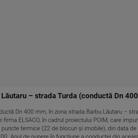
u Lăutaru – strada Turda (conductă Dn 40
uctă Dn 400 mm, în zona strada Barbu Lăutaru – strad
re firma ELSACO, în cadrul proiectului POIM, care impun 
 puncte termice (22 de blocuri şi imobile), din data d
.00. Anul de punere în funcţiune a conductei din acea