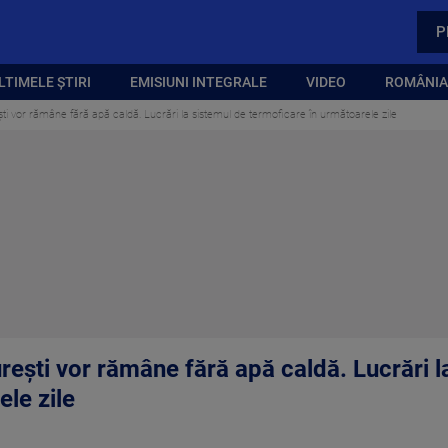
P
LTIMELE ȘTIRI
EMISIUNI INTEGRALE
VIDEO
ROMÂNIA,
ti vor rămâne fără apă caldă. Lucrări la sistemul de termoficare în următoarele zile
rești vor rămâne fără apă caldă. Lucrări l
le zile