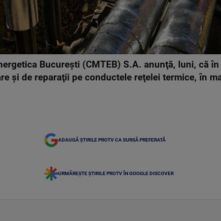
getica Bucureşti (CMTEB) S.A. anunţă, luni, că în u
re şi de reparaţii pe conductele reţelei termice, în m
ADAUGĂ ȘTIRILE PROTV CA SURSĂ PREFERATĂ
URMĂREȘTE ȘTIRILE PROTV ÎN GOOGLE DISCOVER