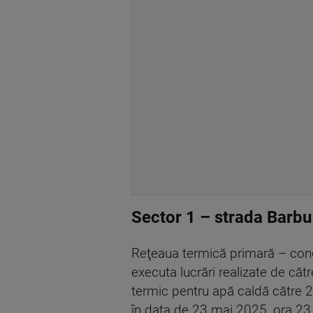
Sector 1 – strada Barb
Reţeaua termică primară – cond
executa lucrări realizate de căt
termic pentru apă caldă către 2
în data de 23 mai 2025, ora 23