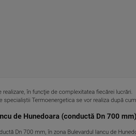
e realizare, în funcţie de complexitatea fiecărei lucrări.
ătre specialiştii Termoenergetica se vor realiza după c
Iancu de Hunedoara (conductă Dn 700 mm
ductă Dn 700 mm, în zona Bulevardul Iancu de Hunedoa