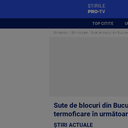
StirilePROTV
TOP CITITE
U
Stirileprotv
Știri Actuale
Sute de blocuri din Bucureș
Sute de blocuri din Bucu
termoficare în următoare
ȘTIRI ACTUALE