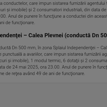
a conductelor, care impun sistarea furnizării agentului
ri şi imobile) şi 2 consumatori industriali, din data 
.00. Anul de punere în funcţiune a conductei din acea
ni de funcţionare.
pendenţei – Calea Plevnei (conductă Dn 
uctă Dn 500 mm, în zona Splaiul Independenţei – Cale
 punctuală a avariilor, care impun sistarea furnizării a
uri şi imobile), 1 modul termic, 6 dotaţii şi 2 consumat
ata de 24 mai 2025, ora 23.00. Anul de punere în func
ne de reţea având 49 de ani de funcţionare.