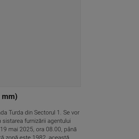
0 mm)
a Turda din Sectorul 1. Se vor
sistarea furnizării agentului
e 19 mai 2025, ora 08.00, până
stă zonă este 1982, această