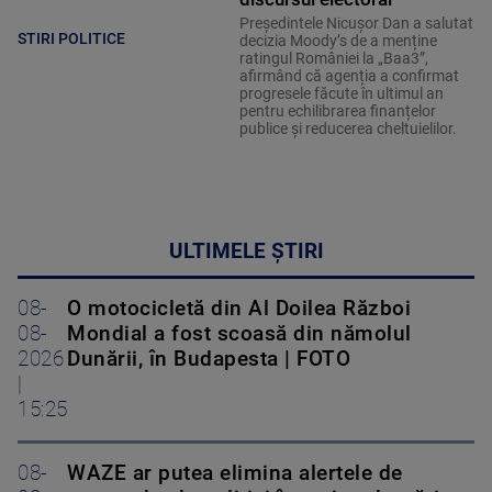
Președintele Nicușor Dan a salutat
STIRI POLITICE
decizia Moody’s de a menține
ratingul României la „Baa3”,
afirmând că agenția a confirmat
progresele făcute în ultimul an
pentru echilibrarea finanțelor
publice și reducerea cheltuielilor.
ULTIMELE ȘTIRI
08-
O motocicletă din Al Doilea Război
08-
Mondial a fost scoasă din nămolul
2026
Dunării, în Budapesta | FOTO
|
15:25
08-
WAZE ar putea elimina alertele de