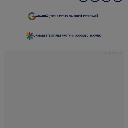
ADAUGĂ ȘTIRILE PROTV CA SURSĂ PREFERATĂ
URMĂREȘTE ȘTIRILE PROTV ÎN GOOGLE DISCOVER