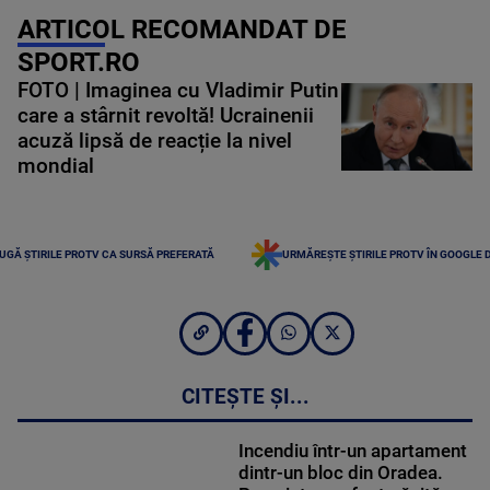
ARTICOL RECOMANDAT DE
SPORT.RO
FOTO | Imaginea cu Vladimir Putin
care a stârnit revoltă! Ucrainenii
acuză lipsă de reacție la nivel
mondial
UGĂ ȘTIRILE PROTV CA SURSĂ PREFERATĂ
URMĂREȘTE ȘTIRILE PROTV ÎN GOOGLE 
CITEȘTE ȘI...
Incendiu într-un apartament
dintr-un bloc din Oradea.