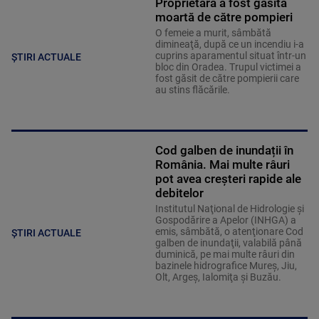
Proprietara a fost găsită
moartă de către pompieri
O femeie a murit, sâmbătă
dimineaţă, după ce un incendiu i-a
cuprins aparamentul situat într-un
ȘTIRI ACTUALE
bloc din Oradea. Trupul victimei a
fost găsit de către pompierii care
au stins flăcările.
Cod galben de inundații în
România. Mai multe râuri
pot avea creșteri rapide ale
debitelor
Institutul Naţional de Hidrologie şi
Gospodărire a Apelor (INHGA) a
emis, sâmbătă, o atenţionare Cod
ȘTIRI ACTUALE
galben de inundaţii, valabilă până
duminică, pe mai multe râuri din
bazinele hidrografice Mureş, Jiu,
Olt, Argeş, Ialomiţa şi Buzău.