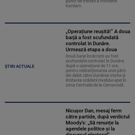
punct de trecere a frontierei
Kardam.
„Operațiune reușită!” A doua
barjă a fost scufundată
controlat în Dunăre.
Urmează etapa a doua
Două barje încărcate au fost
scufundate controlat în Dunăre,
după o operațiune de 11 ore,
ȘTIRI ACTUALE
pentru redirecționarea unei părți
din debit către Dunărea Veche și
limitarea scăderii nivelului apei în
zona Centralei de la Cernavodă.
Nicușor Dan, mesaj ferm
către partide, după verdictul
Moody's: „Să renunțe la
agendele politice şi la
discursul electoral”