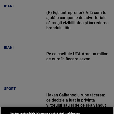
IBANI
(P) Ești antreprenor? Află cum te
ajută o campanie de advertoriale
să crești vizibilitatea și încrederea
brandului tău
IBANI
Pe ce cheltuie UTA Arad un milion
de euro în fiecare sezon
SPORT
Hakan Calhanoglu rupe tăcerea:
ce decizie a luat în privința
viitorului său și de ce și-a vândut
motocicleta
Nouă ne pasă ca datele tale personale să rămână confidențiale