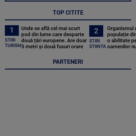
TOP CITITE
Unde se află cel mai scurt
Organismul 
1
2
pod din lume care desparte
populație di
STIRI
două țări europene. Are doar
o abilitate p
STIRI
TURISM
3 metri și două fusuri orare
oamenilor nu
STIINTA
PARTENERI