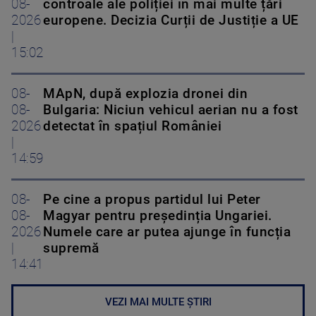
08-
controale ale poliției în mai multe țări
2026
europene. Decizia Curții de Justiție a UE
|
15:02
08-
MApN, după explozia dronei din
08-
Bulgaria: Niciun vehicul aerian nu a fost
2026
detectat în spațiul României
|
14:59
08-
Pe cine a propus partidul lui Peter
08-
Magyar pentru președinția Ungariei.
2026
Numele care ar putea ajunge în funcția
|
supremă
14:41
VEZI MAI MULTE ȘTIRI