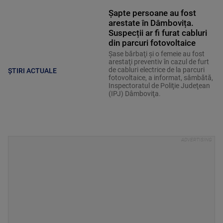
Șapte persoane au fost
arestate în Dâmbovița.
Suspecții ar fi furat cabluri
din parcuri fotovoltaice
Şase bărbaţi şi o femeie au fost
arestaţi preventiv în cazul de furt
de cabluri electrice de la parcuri
ȘTIRI ACTUALE
fotovoltaice, a informat, sâmbătă,
Inspectoratul de Poliţie Judeţean
(IPJ) Dâmboviţa.