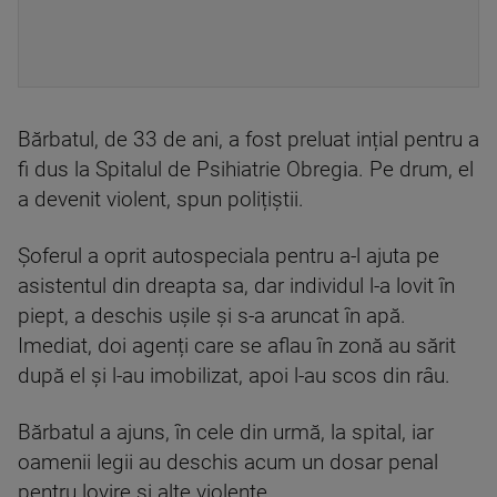
Bărbatul, de 33 de ani, a fost preluat ințial pentru a
fi dus la Spitalul de Psihiatrie Obregia. Pe drum, el
a devenit violent, spun polițiștii.
Șoferul a oprit autospeciala pentru a-l ajuta pe
asistentul din dreapta sa, dar individul l-a lovit în
piept, a deschis ușile și s-a aruncat în apă.
Imediat, doi agenți care se aflau în zonă au sărit
după el și l-au imobilizat, apoi l-au scos din râu.
Bărbatul a ajuns, în cele din urmă, la spital, iar
oamenii legii au deschis acum un dosar penal
pentru lovire și alte violențe.