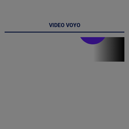
VIDEO VOYO
Stirile PRO TV
Stirile PRO
TV # 07.00 -
08 August
2026
MAI