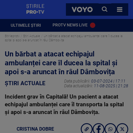
StirilePROTV
CAUTA
VOYO
TOATE 
PROTV NEWS LIVE
ULTIMELE ȘTIRI
Stirileprotv
Știri Actuale
Un bărbat a atacat echipajul ambulanței care îl ducea la
spital și apoi s-a aruncat în râul Dâmbovița
Un bărbat a atacat echipajul
ambulanței care îl ducea la spital și
apoi s-a aruncat în râul Dâmbovița
Data publicării:
03-07-2024 | 17:11
ȘTIRI ACTUALE
Data actualizării:
11-08-2025 | 21:28
Incident grav în Capitală! Un pacient a atacat
echipajul ambulanței care îl transporta la spital
și apoi s-a aruncat în râul Dâmbovița.
CRISTINA DOBRE