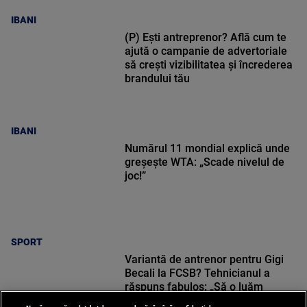
IBANI
(P) Ești antreprenor? Află cum te
ajută o campanie de advertoriale
să crești vizibilitatea și încrederea
brandului tău
IBANI
Numărul 11 mondial explică unde
greșește WTA: „Scade nivelul de
joc!”
SPORT
Variantă de antrenor pentru Gigi
Becali la FCSB? Tehnicianul a
răspuns fabulos: „Să o luăm
sincer!”