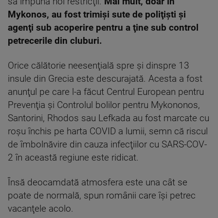
să impună noi restricţii.
Mai mult, doar în
Mykonos, au fost trimişi sute de poliţişti şi
agenţi sub acoperire pentru a ţine sub control
petrecerile din cluburi.
Orice călătorie neesenţială spre şi dinspre 13
insule din Grecia este descurajată. Acesta a fost
anunţul pe care l-a făcut Centrul European pentru
Prevenţia şi Controlul bolilor pentru Mykononos,
Santorini, Rhodos sau Lefkada au fost marcate cu
roşu închis pe harta COVID a lumii, semn că riscul
de îmbolnăvire din cauza infecţiilor cu SARS-COV-
2 în această regiune este ridicat.
Însă deocamdată atmosfera este una cât se
poate de normală, spun românii care îşi petrec
vacanţele acolo.