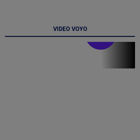
VIDEO VOYO
Stirile PRO TV
Stirile PRO
TV # 19.00 -
06 August
2026