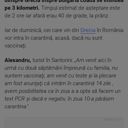
dinspre Grecia înspre Bulgaria coada se întindea
pe 3 kilometri.
Timpul estimat de aşteptare este
de 2 ore iar afară erau 40 de grade, la prânz.
Iar de duminică, cei care vin din
Grecia
în România
vor intra în carantină, acasă, dacă nu sunt
vaccinaţi.
Alexandru,
turist în Santorini:
„Am venit aici în
urmă cu două săptămâni împreună cu familia, nu
suntem vaccinaţi, am venit cu teste şi la plecare
am fost anunţaţi că intrăm în carantină 14 zile ,
avem posibilitatea ca în ziua a a opta să facem un
text PCR şi dacă e negativ, în ziua 10-a părăsim
carantina.''