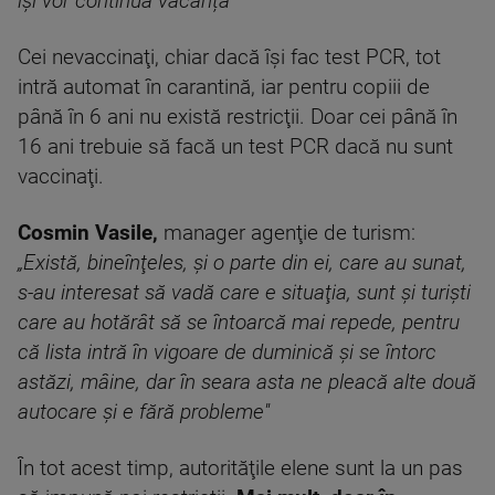
îşi vor continua vacanța”
Cei nevaccinaţi, chiar dacă îşi fac test PCR, tot
intră automat în carantină, iar pentru copiii de
până în 6 ani nu există restricţii. Doar cei până în
16 ani trebuie să facă un test PCR dacă nu sunt
vaccinaţi.
Cosmin Vasile,
manager agenţie de turism:
„Există, bineînţeles, şi o parte din ei, care au sunat,
s-au interesat să vadă care e situaţia, sunt şi turişti
care au hotărât să se întoarcă mai repede, pentru
că lista intră în vigoare de duminică şi se întorc
astăzi, mâine, dar în seara asta ne pleacă alte două
autocare şi e fără probleme''
În tot acest timp, autorităţile elene sunt la un pas