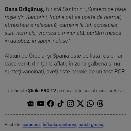
Oana Drăgănuș,
turistă Santorini:
„Suntem pe plaja
roşie din Santorini, totul e cât se poate de normal,
atmosfera e relaxantă, oamenii la fel, considtiile
sunt normale, vremea e minunată, purtăm masca
în autobuz, în spaţii inchise''
Alături de Grecia, şi Spania este pe lista roşie. Iar
dacă veniţi din ţările aflate în zona galbenă şi nu
sunteţi vaccinaţi, aveţi este nevoie de un test PCR.
Urmărește
Știrile PRO TV
pe canalul de social media preferat:
Etichete:
carantina
,
lefkada
,
santorini
,
turisti grecia
,