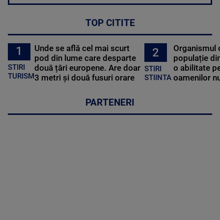
TOP CITITE
Unde se află cel mai scurt
Organismul 
1
2
pod din lume care desparte
populație di
STIRI
două țări europene. Are doar
o abilitate p
STIRI
TURISM
3 metri și două fusuri orare
oamenilor nu
STIINTA
PARTENERI