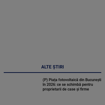
MAI
MULTE
DETALII
47:43
ALTE ȘTIRI
(P) Piața fotovoltaică din București
în 2026: ce se schimbă pentru
proprietarii de case și firme