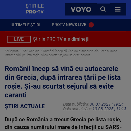
StirilePROTV
CAUTA
VOYO
TOATE 
PROTV NEWS LIVE
ULTIMELE ȘTIRI
LIVE
Știrile PRO TV ale dimineții
Stirileprotv
Știri Actuale
Românii încep să vină cu autocarele din Grecia, după
intrarea țării pe lista roșie. Și-au scurtat sejurul să evite caranti
Românii încep să vină cu autocarele
din Grecia, după intrarea țării pe lista
roșie. Și-au scurtat sejurul să evite
caranti
Data publicării:
30-07-2021 | 19:24
ȘTIRI ACTUALE
Data actualizării:
13-08-2025 | 11:13
După ce România a trecut Grecia pe lista roșie,
din cauza numărului mare de infecții cu SARS-