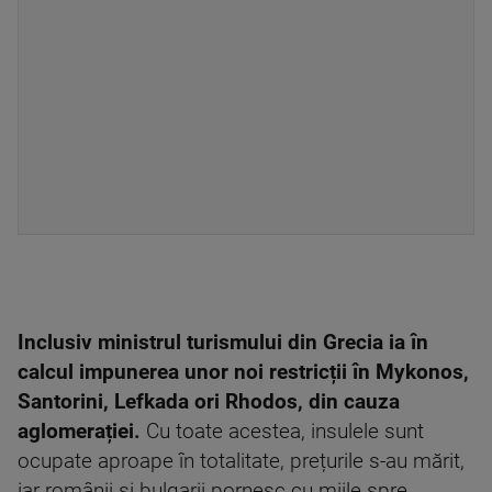
Inclusiv ministrul turismului din Grecia ia în
calcul impunerea unor noi restricții în Mykonos,
Santorini, Lefkada ori Rhodos, din cauza
aglomerației.
Cu toate acestea, insulele sunt
ocupate aproape în totalitate, prețurile s-au mărit,
iar românii și bulgarii pornesc cu miile spre