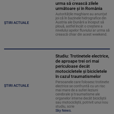
urma să crească zilele
următoare și în România
Autoritățile maghiare au anunțat
joi că în bazinele hidrografice din
Austria ale Dunării a început să
ȘTIRI ACTUALE
plouă, astfel încât o creștere a
nivelului apelor fluviului ar urma să
crească chiar din acest weekend.
Studiu: Trotinetele electrice,
de aproape trei ori mai
periculoase decât
motocicletele și bicicletele
în cazul traumatismelor
Persoanele care folosesc trotinete
ȘTIRI ACTUALE
electrice se confruntă cu un risc
mai mare de a suferi leziuni
cerebrale și traumatisme ale
organelor interne decât bicicliștii
sau motocicliștii, potrivit unui nou
studiu, scrie
Sky News.