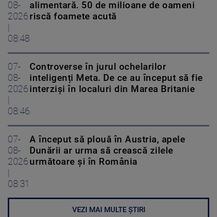
08-
alimentară. 50 de milioane de oameni
2026
riscă foamete acută
|
08:48
07-
Controverse în jurul ochelarilor
08-
inteligenți Meta. De ce au început să fie
2026
interziși în localuri din Marea Britanie
|
08:46
07-
A început să plouă în Austria, apele
08-
Dunării ar urma să crească zilele
2026
următoare și în România
|
08:31
VEZI MAI MULTE ȘTIRI