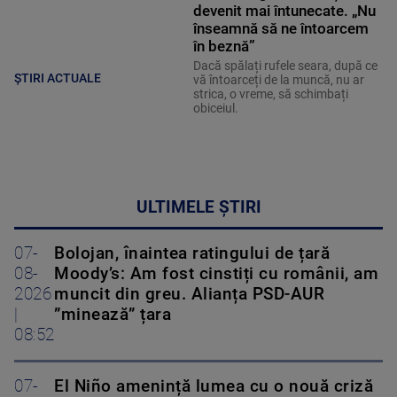
devenit mai întunecate. „Nu
înseamnă să ne întoarcem
în beznă”
Dacă spălați rufele seara, după ce
ȘTIRI ACTUALE
vă întoarceți de la muncă, nu ar
strica, o vreme, să schimbați
obiceiul.
ULTIMELE ȘTIRI
07-
Bolojan, înaintea ratingului de țară
08-
Moody’s: Am fost cinstiți cu românii, am
2026
muncit din greu. Alianța PSD-AUR
|
”minează” țara
08:52
07-
El Niño amenință lumea cu o nouă criză