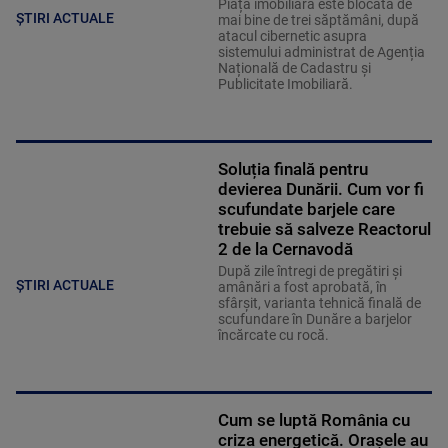
Piața imobiliară este blocată de
ȘTIRI ACTUALE
mai bine de trei săptămâni, după
atacul cibernetic asupra
sistemului administrat de Agenția
Națională de Cadastru și
Publicitate Imobiliară.
Soluția finală pentru
devierea Dunării. Cum vor fi
scufundate barjele care
trebuie să salveze Reactorul
2 de la Cernavodă
După zile întregi de pregătiri și
ȘTIRI ACTUALE
amânări a fost aprobată, în
sfârșit, varianta tehnică finală de
scufundare în Dunăre a barjelor
încărcate cu rocă.
Cum se luptă România cu
criza energetică. Orașele au