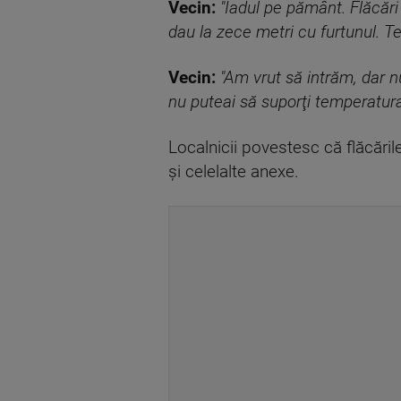
Vecin:
"Iadul pe pământ. Flăcăr
dau la zece metri cu furtunul. T
Vecin:
"Am vrut să intrăm, dar 
nu puteai să suporţi temperatura
Localnicii povestesc că flăcările
şi celelalte anexe.