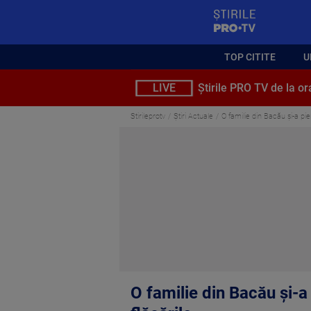
StirilePROTV
TOP CITITE
U
LIVE
Știrile PRO TV de la or
Stirileprotv
Știri Actuale
O familie din Bacău și-a pie
O familie din Bacău și-a