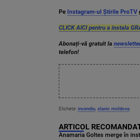
Pe
Instagram-ul Știrile ProTV
CLICK AICI pentru a instala GR
Abonați-vă gratuit la
newslette
telefon!
Etichete:
incendiu
,
slanic moldova
,
ARTICOL RECOMANDAT
Anamaria Goltes merge în ins