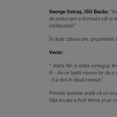
George Solcaş, ISU Bacău:
"In
de prelucrare a lemnului cât şi 
combustibil."
În doar câteva ore, proprietarii
Vecin:
"- Atâta fân şi atâta rumeguş, l
R: - Aici e toată munca lor de o 
- S-a dus în două ceasuri."
Primele ipoteze arată că un scurt
faţa locului a fost trimis şi un 