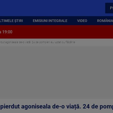
P
LTIMELE ȘTIRI
EMISIUNI INTEGRALE
VIDEO
ROMÂNIA,
a 19:00
rdut agoniseala de-o viață. 24 de pompieri au luptat cu flăcările
 pierdut agoniseala de-o viață. 24 de pomp