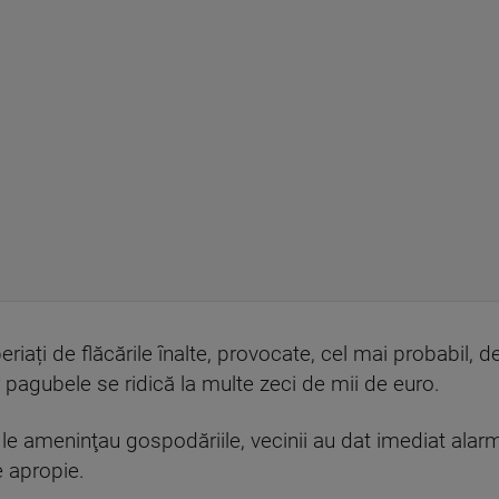
riați de flăcările înalte, provocate, cel mai probabil, d
r pagubele se ridică la multe zeci de mii de euro.
e le ameninţau gospodăriile, vecinii au dat imediat alar
e apropie.