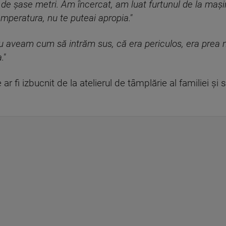
i de şase metri. Am încercat, am luat furtunul de la maş
emperatura, nu te puteai apropia."
nu aveam cum să intrăm sus, că era periculos, era prea 
."
 ar fi izbucnit de la atelierul de tâmplărie al familiei şi