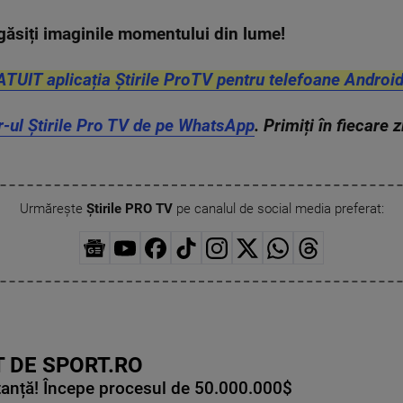
găsiți imaginile momentului din lume!
ATUIT aplicația Știrile ProTV pentru telefoane Android
r-ul Știrile Pro TV de pe WhatsApp
. Primiți în fiecare 
Urmărește
Știrile PRO TV
pe canalul de social media preferat:
 DE SPORT.RO
tanță! Începe procesul de 50.000.000$