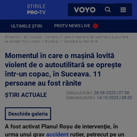
StirilePROTV
CAUTA
VOYO
TOATE 
PROTV NEWS LIVE
ULTIMELE ȘTIRI
Stirileprotv
Știri Actuale
Momentul în care o mașină lovită violent de o autoutilitară
se opreşte într-un copac, în Suceava. 11 persoane au fost rănite
Momentul în care o mașină lovită
violent de o autoutilitară se opreşte
într-un copac, în Suceava. 11
persoane au fost rănite
Data publicării:
26-06-2023 | 07:36
ȘTIRI ACTUALE
Data actualizării:
14-10-2025 | 08:20
Deschide galeria
A fost activat Planul Roşu de intervenţie, în
urma unui grav
accident
rutier, petrecut pe un