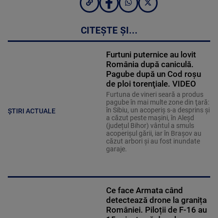
CITEȘTE ȘI...
Furtuni puternice au lovit
România după caniculă.
Pagube după un Cod roşu
de ploi torenţiale. VIDEO
Furtuna de vineri seară a produs
pagube în mai multe zone din ţară:
în Sibiu, un acoperiş s-a desprins și
ȘTIRI ACTUALE
a căzut peste maşini, în Aleşd
(județul Bihor) vântul a smuls
acoperişul gării, iar în Braşov au
căzut arbori şi au fost inundate
garaje.
Ce face Armata când
detectează drone la granița
României. Piloții de F-16 au