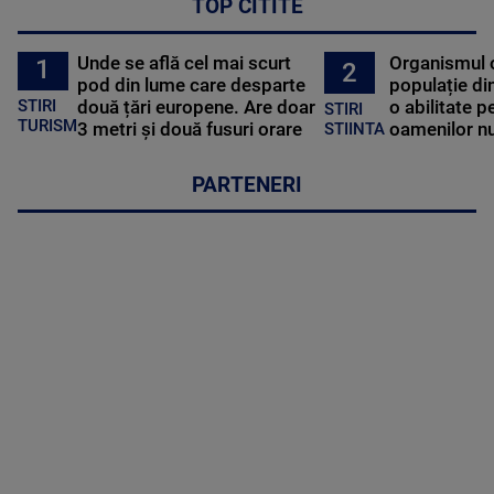
TOP CITITE
Unde se află cel mai scurt
Organismul 
1
2
pod din lume care desparte
populație di
STIRI
două țări europene. Are doar
o abilitate p
STIRI
TURISM
3 metri și două fusuri orare
oamenilor nu
STIINTA
PARTENERI