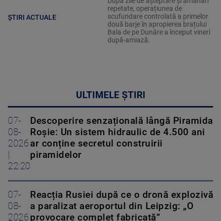
După zile de așteptare și amânări
repetate, operațiunea de
scufundare controlată a primelor
ȘTIRI ACTUALE
două barje în apropierea brațului
Bala de pe Dunăre a început vineri
după-amiază.
ULTIMELE ȘTIRI
07-
Descoperire senzațională lângă Piramida
08-
Roșie: Un sistem hidraulic de 4.500 ani
2026
ar conține secretul construirii
|
piramidelor
22:20
07-
Reacția Rusiei după ce o dronă explozivă
08-
a paralizat aeroportul din Leipzig: „O
2026
provocare complet fabricată”