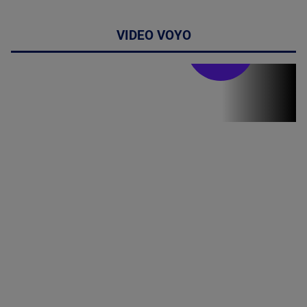
VIDEO VOYO
Stirile PRO TV
Stirile PRO
TV # 19.00 -
07 August
2026
MAI
MULTE