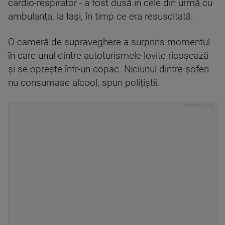
cardio-respirator - a fost dusă în cele din urmă cu
ambulanța, la Iași, în timp ce era resuscitată.
O cameră de supraveghere a surprins momentul
în care unul dintre autoturismele lovite ricoşează
și se opreşte într-un copac. Niciunul dintre şoferi
nu consumase alcool, spun polițiștii.