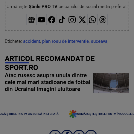
Urmărește
Știrile PRO TV
pe canalul de social media preferat:
Etichete:
accident
,
plan rosu de interventie
,
suceava
,
ARTICOL RECOMANDAT DE
SPORT.RO
Atac rusesc asupra unuia dintre
cele mai mari stadioane de fotbal
din Ucraina! Imagini uluitoare
UGĂ ȘTIRILE PROTV CA SURSĂ PREFERATĂ
URMĂREȘTE ȘTIRILE PROTV ÎN GOOGLE 