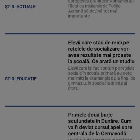
apropierea granițelor României au
făcut ca misiunile de Poliție
ȘTIRI ACTUALE
Aeriană să devină tot mai
importante.
Elevii care stau de mici pe
rețelele de socializare vor
avea rezultate mai proaste
la școală. Ce arată un studiu
Elevii care îşi fac conturi pe rețelele
sociale în școala primară au note
mai mici la examenele de la final de
STIRI EDUCATIE
gimnaziu, în special la științe și
citire.
Primele două barje
scufundate în Dunăre. Cum
va fi deviat cursul apei spre
centrala de la Cernavodă