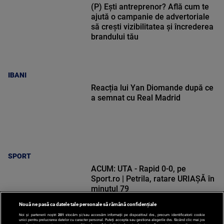
(P) Ești antreprenor? Află cum te
ajută o campanie de advertoriale
să crești vizibilitatea și încrederea
brandului tău
IBANI
Reacția lui Yan Diomande după ce
a semnat cu Real Madrid
SPORT
ACUM: UTA - Rapid 0-0, pe
Sport.ro | Petrila, ratare URIAȘĂ în
minutul 79
Nouă ne pasă ca datele tale personale să rămână confidențiale
Noi și partenerii noștri
201
stocăm și/sau accesăm informații pe dispozitivul dvs., precum identificatorii cookie
unici pentru prelucrarea datelor cu caracter personal. Puteți accepta sau gestiona alegerile dvs. făcând clic mai jos