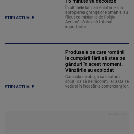
15 minute să decoleze
În ultimele luni, amenințările din
apropierea granițelor României au
făcut ca misiunile de Poliție
ȘTIRI ACTUALE
Aeriană să devină tot mai
importante.
Produsele pe care românii
le cumpără fără să stea pe
gânduri în acest moment.
Vânzările au explodat
Canicula ne obligă să căutăm
soluții ca să ne răcorim, iar asta se
vede și în încasările comercianților.
ȘTIRI ACTUALE