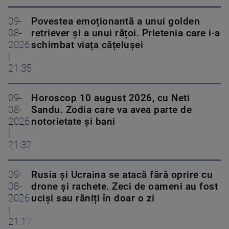
09-
Povestea emoționantă a unui golden
08-
retriever și a unui rățoi. Prietenia care i-a
2026
schimbat viața cățelușei
|
21:35
09-
Horoscop 10 august 2026, cu Neti
08-
Sandu. Zodia care va avea parte de
2026
notorietate și bani
|
21:32
09-
Rusia și Ucraina se atacă fără oprire cu
08-
drone și rachete. Zeci de oameni au fost
2026
uciși sau răniți în doar o zi
|
21:17