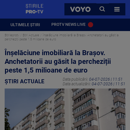
StirilePROTV
CAUTA
VOYO
TOATE 
PROTV NEWS LIVE
ULTIMELE ȘTIRI
Stirileprotv
Știri Actuale
Înșelăciune imobiliară la Brașov. Anchetatorii au găsit la
percheziții peste 1,5 milioane de euro
Înșelăciune imobiliară la Brașov.
Anchetatorii au găsit la percheziții
peste 1,5 milioane de euro
Data publicării:
04-07-2026 | 11:51
ȘTIRI ACTUALE
Data actualizării:
04-07-2026 | 11:51