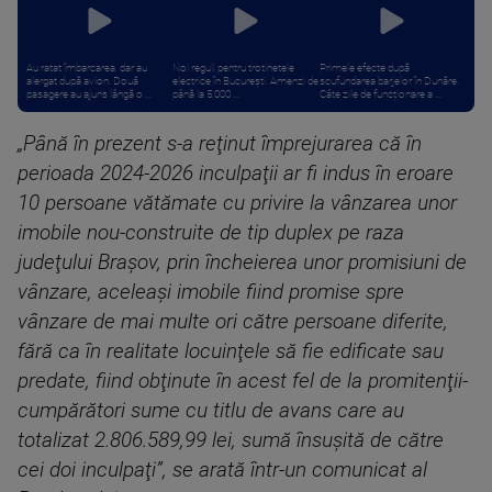
Au ratat îmbarcarea, dar au
Noi reguli pentru trotinetele
Primele efecte după
alergat după avion. Două
electrice în București. Amenzi de
scufundarea barjelor în Dunăre.
pasagere au ajuns lângă o ...
până la 5.000 ...
Câte zile de funcționare a ...
„Până în prezent s-a reţinut împrejurarea că în
perioada 2024-2026 inculpaţii ar fi indus în eroare
10 persoane vătămate cu privire la vânzarea unor
imobile nou-construite de tip duplex pe raza
judeţului Braşov, prin încheierea unor promisiuni de
vânzare, aceleaşi imobile fiind promise spre
vânzare de mai multe ori către persoane diferite,
fără ca în realitate locuinţele să fie edificate sau
predate, fiind obţinute în acest fel de la promitenţii-
cumpărători sume cu titlu de avans care au
totalizat 2.806.589,99 lei, sumă însuşită de către
cei doi inculpaţi”, se arată într-un comunicat al