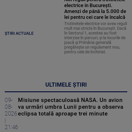
electrice în București.
Amenzi de până la 5.000 de
lei pentru cei care le încalcă
Trotinetele electrice vor avea reguli
mult mai stricte în București. Dacă
în Sectorul 1, acestea au fost
ȘTIRI ACTUALE
interzise în parcuri, și la locurile de
joacă și Primăria generală
pregătește un regulament nou,
pentru cele de închiriat.
ULTIMELE ȘTIRI
09-
Misiune spectaculoasă NASA. Un avion
08-
va urmări umbra Lunii pentru a observa
2026
eclipsa totală aproape trei minute
|
21:46