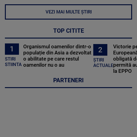
VEZI MAI MULTE ȘTIRI
TOP CITITE
Organismul oamenilor dintr-o
Victorie p
1
2
populație din Asia a dezvoltat
Europeană
o abilitate pe care restul
obligată d
STIRI
ȘTIRI
oamenilor nu o au
permită au
STIINTA
ACTUALE
la EPPO
PARTENERI