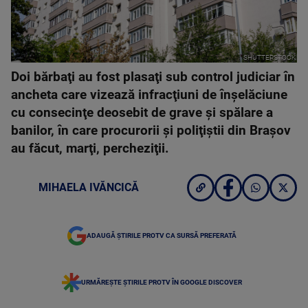
SHUTTERSTOCK
Doi bărbaţi au fost plasaţi sub control judiciar în
ancheta care vizează infracţiuni de înşelăciune
cu consecinţe deosebit de grave şi spălare a
banilor, în care procurorii şi poliţiştii din Braşov
au făcut, marţi, percheziţii.
MIHAELA IVĂNCICĂ
ADAUGĂ ȘTIRILE PROTV CA SURSĂ PREFERATĂ
URMĂREȘTE ȘTIRILE PROTV ÎN GOOGLE DISCOVER