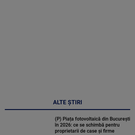
2026
MAI
MULTE
DETALII
31:15
ALTE ȘTIRI
(P) Piața fotovoltaică din București
în 2026: ce se schimbă pentru
proprietarii de case și firme