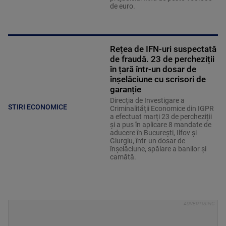
de euro.
Rețea de IFN-uri suspectată
de fraudă. 23 de percheziții
în țară într-un dosar de
înșelăciune cu scrisori de
garanție
Direcția de Investigare a
STIRI ECONOMICE
Criminalității Economice din IGPR
a efectuat marți 23 de percheziții
și a pus în aplicare 8 mandate de
aducere în București, Ilfov și
Giurgiu, într-un dosar de
înșelăciune, spălare a banilor și
camătă.