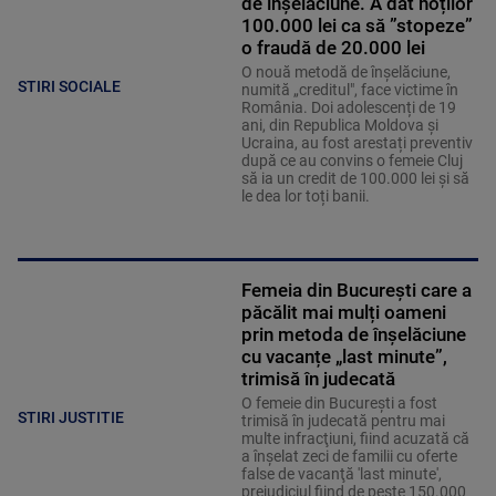
de înșelăciune. A dat hoților
100.000 lei ca să ”stopeze”
o fraudă de 20.000 lei
O nouă metodă de înșelăciune,
STIRI SOCIALE
numită „creditul", face victime în
România. Doi adolescenți de 19
ani, din Republica Moldova și
Ucraina, au fost arestați preventiv
după ce au convins o femeie Cluj
să ia un credit de 100.000 lei și să
le dea lor toți banii.
Femeia din București care a
păcălit mai mulți oameni
prin metoda de înșelăciune
cu vacanțe „last minute”,
trimisă în judecată
O femeie din Bucureşti a fost
STIRI JUSTITIE
trimisă în judecată pentru mai
multe infracţiuni, fiind acuzată că
a înşelat zeci de familii cu oferte
false de vacanţă 'last minute',
prejudiciul fiind de peste 150.000