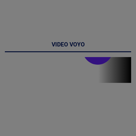
VIDEO VOYO
Stirile PRO TV
Stirile PRO
TV # 19.00 -
09 August