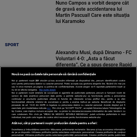
Nuno Campos a vorbit despre cât
de gravă este accidentarea lui
Martin Pascual! Care este situația
lui Karamoko
SPORT
Alexandru Musi, după Dinamo - FC
Voluntari 4-0: „Asta a făcut
diferența”. Ce a spus despre Rapid
Nouă ne pasă ca datele tale personale să rămână confidențiale
Noi și partenerii noștri
201
stocăm și/sau accesăm informații pe dispozitivul dvs., precum identificatorii cookie
unici pentru prelucrarea datelor cu caracter personal. Puteți accepta sau gestiona alegerile dvs. făcând clic mai jos
sau în orice moment, pe pagina cu politica de confidențialitate. Aceste alegeri vor fi raportate partenerilor noștri și
nu vă vor afecta navigarea.
Mai multe detalii
Noi si partenerii nostri (retelele de socializare si agentiile de publicitate partenere, precum si furnizorii nostri de
SPORT
servicii de date analitice) prelucram date pentru a permite website-ului sa functioneze, pentru a personaliza
continutul si anunturile publicitare afisate in functie de interesele si/sau profilul dvs., pentru a va oferi
functionalitati aferente retelelor de socializare si pentru a analiza traficul pe website. Beneficiati de drepturile
prevazute de art. 15-22 din GDPR in legatura cu prelucrarea datelor cu caracter personal. Aceste drepturi pot fi
exercitate prin modalitatea indicata
aici
. Prin click pe “ACCEPT TOATE”, acceptati folosirea tuturor Tehnologiilor de
tip Cookie, care implica inclusiv acceptul dvs. cu privire la stocarea/accesarea informatiilor de catre Vendor-ii cu
care colaboram. Prin click pe “VREAU SA MODIFIC SETARILE INDIVIDUAL” puteti schimba preferintele in mod
individual, mai putin cele legate de cookie strict necesare pentru functionarea website-ului.
Atât noi, cât și partenerii noștri prelucrăm datele pentru a oferi:
Dezvoltarea și îmbunătățirea serviciilor. Măsurarea performanței reclamelor. Stocarea și/sau accesarea informațiilor
de pe un dispozitiv. Utilizarea profilurilor pentru selectarea conținutului personalizat. Crearea profilurilor de conținut
personalizat. Utilizarea profilurilor pentru selectarea publicității personalizate. Crearea profilurilor pentru publicitate