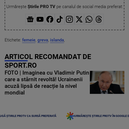
Urmărește
Știrile PRO TV
pe canalul de social media preferat:
Etichete:
femeie
,
greva
,
islanda
,
ARTICOL RECOMANDAT DE
SPORT.RO
FOTO | Imaginea cu Vladimir Putin
care a stârnit revoltă! Ucrainenii
acuză lipsă de reacție la nivel
mondial
UGĂ ȘTIRILE PROTV CA SURSĂ PREFERATĂ
URMĂREȘTE ȘTIRILE PROTV ÎN GOOGLE 