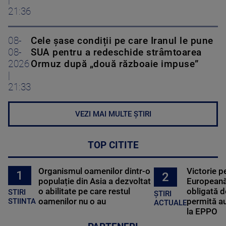
|
21:36
08-
Cele șase condiții pe care Iranul le pune
08-
SUA pentru a redeschide strâmtoarea
2026
Ormuz după „două războaie impuse”
|
21:33
VEZI MAI MULTE ȘTIRI
TOP CITITE
Organismul oamenilor dintr-o
Victorie p
1
2
populație din Asia a dezvoltat
Europeană
o abilitate pe care restul
obligată d
STIRI
ȘTIRI
oamenilor nu o au
permită au
STIINTA
ACTUALE
la EPPO