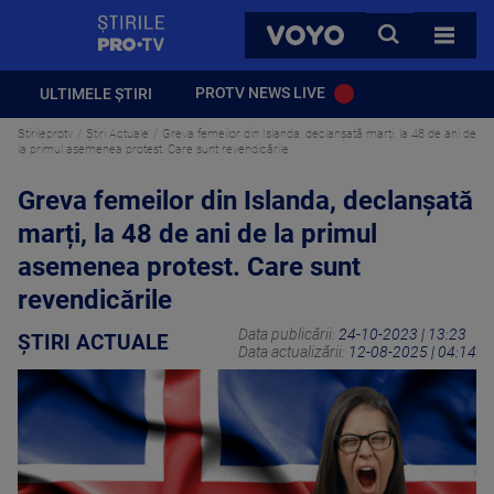
StirilePROTV
CAUTA
VOYO
TOATE 
PROTV NEWS LIVE
ULTIMELE ȘTIRI
Stirileprotv
Știri Actuale
Greva femeilor din Islanda, declanșată marți, la 48 de ani de
la primul asemenea protest. Care sunt revendicările
Greva femeilor din Islanda, declanșată
marți, la 48 de ani de la primul
asemenea protest. Care sunt
revendicările
Data publicării:
24-10-2023 | 13:23
ȘTIRI ACTUALE
Data actualizării:
12-08-2025 | 04:14