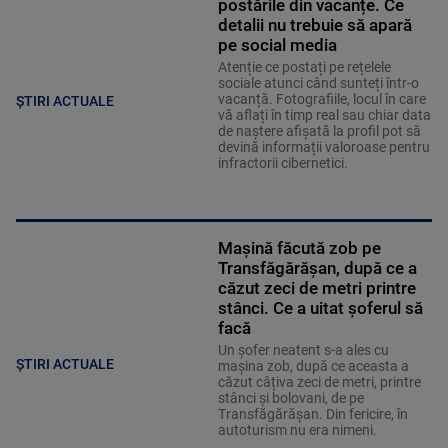
postările din vacanțe. Ce
detalii nu trebuie să apară
pe social media
Atenție ce postați pe rețelele
sociale atunci când sunteți într-o
vacanță. Fotografiile, locul în care
ȘTIRI ACTUALE
vă aflați în timp real sau chiar data
de naștere afișată la profil pot să
devină informații valoroase pentru
infractorii cibernetici.
Mașină făcută zob pe
Transfăgărășan, după ce a
căzut zeci de metri printre
stânci. Ce a uitat șoferul să
facă
Un șofer neatent s-a ales cu
ȘTIRI ACTUALE
mașina zob, după ce aceasta a
căzut câțiva zeci de metri, printre
stânci și bolovani, de pe
Transfăgărășan. Din fericire, în
autoturism nu era nimeni.