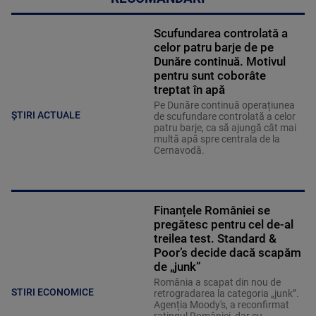
Scufundarea controlată a
celor patru barje de pe
Dunăre continuă. Motivul
pentru sunt coborâte
treptat în apă
Pe Dunăre continuă operațiunea
ȘTIRI ACTUALE
de scufundare controlată a celor
patru barje, ca să ajungă cât mai
multă apă spre centrala de la
Cernavodă.
Finanțele României se
pregătesc pentru cel de-al
treilea test. Standard &
Poor’s decide dacă scapăm
de „junk”
România a scapat din nou de
STIRI ECONOMICE
retrogradarea la categoria „junk”.
Agenția Moody's, a reconfirmat