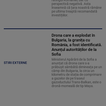
ratingul României, dar cu
perspectivă negativă. Asta
înseamnă că țara noastră rămâne
pe ultima treaptă recomandată
investițiilor.
Drona care a explodat în
Bulgaria, la granița cu
România, a fost identificată.
Anunțul autorităților de la
Sofia
Ministerul Apărării de la Sofia a
STIRI EXTERNE
anunțat că drona care s-a
prăbușit sâmbătă dimineața pe un
câmp din Bulgaria, la circa un
kilometru de stația de comprimare
a gazelor de pe traseul
gazoductului Trans-Balkan, este o
dronă-momeală de tip Maya.