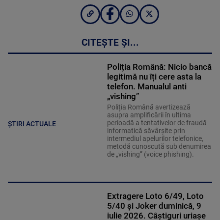
CITEȘTE ȘI...
Poliția Română: Nicio bancă
legitimă nu îți cere asta la
telefon. Manualul anti
„vishing”
Poliția Română avertizează
asupra amplificării în ultima
perioadă a tentativelor de fraudă
ȘTIRI ACTUALE
informatică săvârșite prin
intermediul apelurilor telefonice,
metodă cunoscută sub denumirea
de „vishing” (voice phishing).
Extragere Loto 6/49, Loto
5/40 și Joker duminică, 9
iulie 2026. Câștiguri uriașe