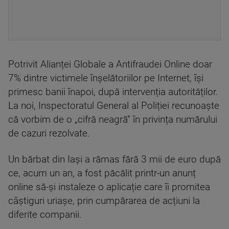
Potrivit Alianței Globale a Antifraudei Online doar
7% dintre victimele înșelătoriilor pe Internet, își
primesc banii înapoi, după intervenția autorităților.
La noi, Inspectoratul General al Poliției recunoaște
că vorbim de o „cifră neagră” în privința numărului
de cazuri rezolvate.
Un bărbat din Iași a rămas fără 3 mii de euro după
ce, acum un an, a fost păcălit printr-un anunț
online să-și instaleze o aplicație care îi promitea
câștiguri uriașe, prin cumpărarea de acțiuni la
diferite companii.