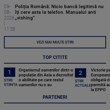
09-
Poliția Română: Nicio bancă legitimă nu
08-
îți cere asta la telefon. Manualul anti
2026
„vishing”
|
11:35
VEZI MAI MULTE ȘTIRI
TOP CITITE
Organismul oamenilor dintr-o
Victorie p
1
2
populație din Asia a dezvoltat
Europeană
o abilitate pe care restul
obligată d
STIRI
ȘTIRI
oamenilor nu o au
permită au
STIINTA
ACTUALE
la EPPO
PARTENERI