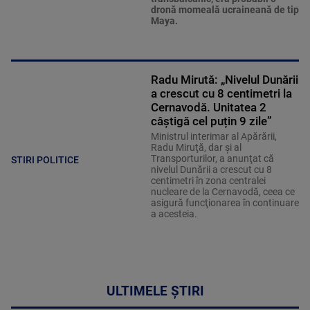
dronă momeală ucraineană de tip
Maya.
Radu Mirută: „Nivelul Dunării
a crescut cu 8 centimetri la
Cernavodă. Unitatea 2
câștigă cel puțin 9 zile”
Ministrul interimar al Apărării,
Radu Miruţă, dar şi al
Transporturilor, a anunţat că
STIRI POLITICE
nivelul Dunării a crescut cu 8
centimetri în zona centralei
nucleare de la Cernavodă, ceea ce
asigură funcţionarea în continuare
a acesteia.
ULTIMELE ȘTIRI