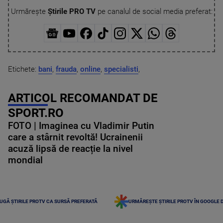
Urmărește
Știrile PRO TV
pe canalul de social media preferat:
Etichete:
bani
,
frauda
,
online
,
specialisti
,
ARTICOL RECOMANDAT DE
SPORT.RO
FOTO | Imaginea cu Vladimir Putin
care a stârnit revoltă! Ucrainenii
acuză lipsă de reacție la nivel
mondial
UGĂ ȘTIRILE PROTV CA SURSĂ PREFERATĂ
URMĂREȘTE ȘTIRILE PROTV ÎN GOOGLE 