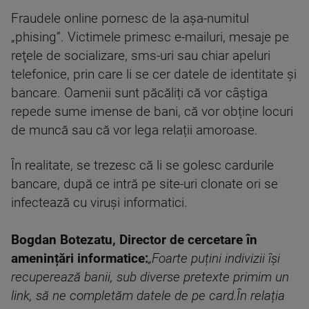
Fraudele online pornesc de la așa-numitul
„phising”. Victimele primesc e-mailuri, mesaje pe
reţele de socializare, sms-uri sau chiar apeluri
telefonice, prin care li se cer datele de identitate și
bancare. Oamenii sunt păcăliți că vor câştiga
repede sume imense de bani, că vor obține locuri
de muncă sau că vor lega relații amoroase.
În realitate, se trezesc că li se golesc cardurile
bancare, după ce intră pe site-uri clonate ori se
infectează cu viruși informatici.
Bogdan Botezatu, Director
d
e
c
ercetare
î
n
a
menințări
i
nformatice:
„Foarte puțin
i
indivizii își
recuperează banii
,
sub diverse pretexte primim un
link, să ne completăm datele de pe card
.
În relația