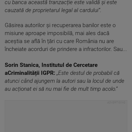
cu banca această tranzacție este validă și este
cauzată de proprietarul legal al cardului”
.
Găsirea autorilor și recuperarea banilor este o
misiune aproape imposibilă, mai ales dacă
aceștia se află în țări cu care România nu are
încheiate acorduri de prindere a infractorilor. Sau...
Sorin Stanica, Institutul
d
e Cercetare
a
C
riminalității I
GPR
:
„Este destul de probabil că
atunci când ajungem la autori sau la locul de unde
au acționat ei să nu mai fie de mult timp acolo.”