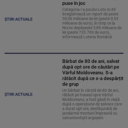
puse în joc
Categoria I a jocului Loto 6/49
înregistrează un report de peste
50,06 milioane de lei (peste 9,53
ȘTIRI ACTUALE
milioane de euro), în timp ce la
Noroc depăşeşte 3,85 milioane de
lei (peste 733.700 de euro),
informează Loteria Română.
Bărbat de 80 de ani, salvat
după opt ore de căutări pe
Vârful Moldoveanu. S-a
rătăcit după ce s-a despărțit
de grup
Un bărbat în vârstă de 80 de ani,
ȘTIRI ACTUALE
rătăcit pe traseul spre Vârful
Moldoveanu, a fost găsit în viață
după o operațiune de salvare care
a durat opt ore, desfășurată de
jandarmii montani împreună cu
salvamontiștii argeșeni.