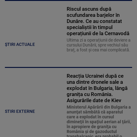
Riscul ascuns după
scufundarea barjelor în
Dunăre. Ce au constatat
specialiștii în timpul
operațiunii de la Cernavodă
Ultima zi a operațiunii de deviere a
ȘTIRI ACTUALE
cursului Dunării, spre vechiul său
braț, a fost și cea mai complicată.
Reacția Ucrainei după ce
una dintre dronele sale a
explodat în Bulgaria, lângă
granița cu România.
Asigurările date de Kiev
Ministerul Apărării din Bulgaria a
STIRI EXTERNE
anunţat sâmbătă că aparatul
care a explodat în cursul
dimineţii în spaţiul aerian al ţării,
în apropiere de graniţa cu
România şi de gazoductul
transbalcanic, era probabil o