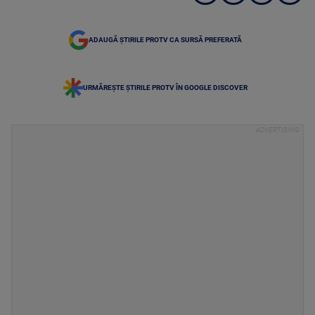
ADAUGĂ ȘTIRILE PROTV CA SURSĂ PREFERATĂ
URMĂREȘTE ȘTIRILE PROTV ÎN GOOGLE DISCOVER