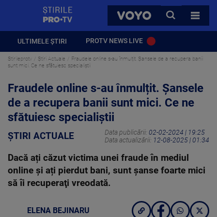
StirilePROTV
CAUTA
VOYO
TOATE 
PROTV NEWS LIVE
ULTIMELE ȘTIRI
Stirileprotv
Știri Actuale
Fraudele online s-au înmulțit. Șansele de a recupera banii
sunt mici. Ce ne sfătuiesc specialiștii
Fraudele online s-au înmulțit. Șansele
de a recupera banii sunt mici. Ce ne
sfătuiesc specialiștii
Data publicării:
02-02-2024 | 19:25
ȘTIRI ACTUALE
Data actualizării:
12-08-2025 | 01:34
Dacă ați căzut victima unei fraude în mediul
online şi ați pierdut bani, sunt şanse foarte mici
să îi recuperaţi vreodată.
ELENA BEJINARU