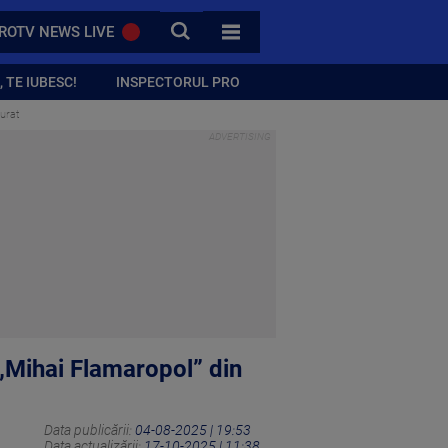
CAUTA
ROTV NEWS LIVE
TOATE CATEGORIILE
 TE IUBESC!
INSPECTORUL PRO
urat
„Mihai Flamaropol” din
Data publicării:
04-08-2025 | 19:53
Data actualizării:
17-10-2025 | 11:38