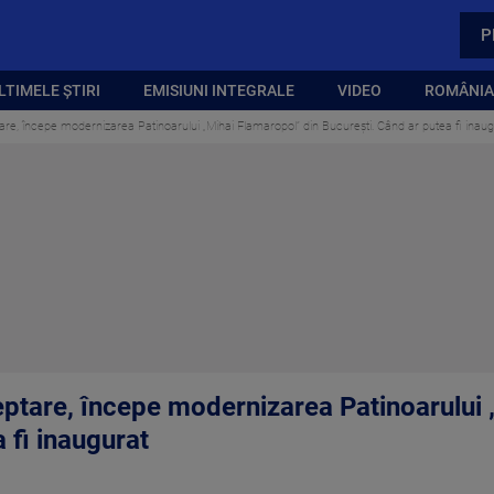
P
LTIMELE ȘTIRI
EMISIUNI INTEGRALE
VIDEO
ROMÂNIA,
re, începe modernizarea Patinoarului „Mihai Flamaropol” din București. Când ar putea fi inaug
ptare, începe modernizarea Patinoarului 
 fi inaugurat