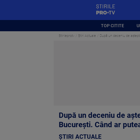
StirilePROTV
TOP CITITE
U
Stirileprotv
Știri Actuale
După un deceniu de aștepta
După un deceniu de aște
București. Când ar putea
ȘTIRI ACTUALE