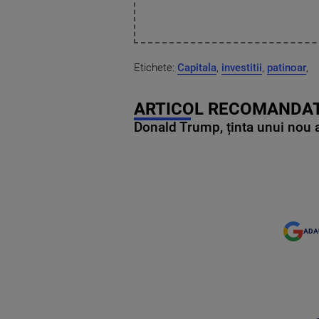
Etichete:
Capitala
,
investitii
,
patinoar
,
ARTICOL RECOMANDAT
Donald Trump, ținta unui nou as
ADA