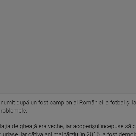
numit după un fost campion al României la fotbal și la 
problemele.
alația de gheață era veche, iar acoperișul începuse să 
or uriașe, iar câțiva ani mai târziu, în 2016, a fost dem