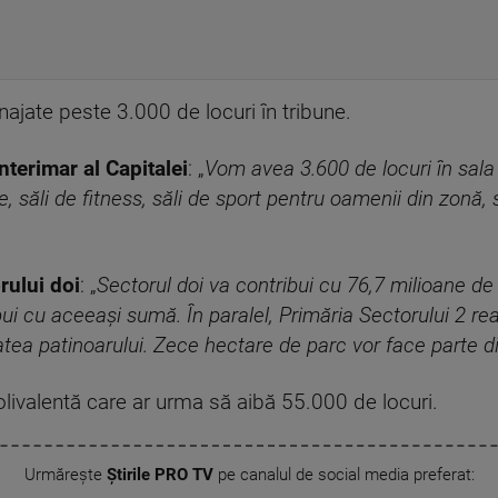
najate peste 3.000 de locuri în tribune.
nterimar al Capitalei
: „
Vom avea 3.600 de locuri în sal
e, săli de fitness, săli de sport pentru oamenii din zonă,
rului doi
: „
Sectorul doi va contribui cu 76,7 milioane de 
bui cu aceeași sumă. În paralel, Primăria Sectorului 2 r
tatea patinoarului. Zece hectare de parc vor face parte
polivalentă care ar urma să aibă 55.000 de locuri.
Urmărește
Știrile PRO TV
pe canalul de social media preferat: