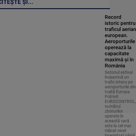
CITEȘTE ȘI...
Record
istoric pentru
traficul aerian
european.
Aeroporturile
operează la
capacitate
maximă și în
România
Sezonul estival
înseamnă un
trafic intens pe
aeroporturile din
toată Europa.
Potrivit
EUROCONTROL,
numărul
zborurilor
operate în
această vară
este la cel mai
ridicat nivel
înregistrat până