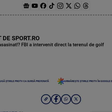
 DE SPORT.RO
asinat!? FBI a intervenit direct la terenul de golf
UGĂ ȘTIRILE PROTV CA SURSĂ PREFERATĂ
URMĂREȘTE ȘTIRILE PROTV ÎN GOOGLE 