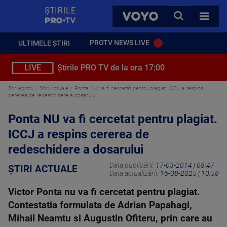
StirilePROTV
CAUTA
VOYO
TOATE 
PROTV NEWS LIVE
ULTIMELE ȘTIRI
LIVE
Știrile PRO TV de la ora 17:00
Stirileprotv
Știri Actuale
Ponta NU va fi cercetat pentru plagiat. ICCJ a respins
cererea de redeschidere a dosarului
Ponta NU va fi cercetat pentru plagiat.
ICCJ a respins cererea de
redeschidere a dosarului
Data publicării:
17-03-2014 | 08:47
ȘTIRI ACTUALE
Data actualizării:
16-08-2025 | 10:58
Victor Ponta nu va fi cercetat pentru plagiat.
Contestatia formulata de Adrian Papahagi,
Mihail Neamtu si Augustin Ofiteru, prin care au