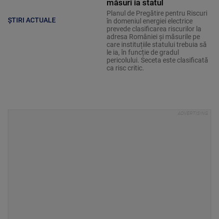
măsuri ia statul
Planul de Pregătire pentru Riscuri
ȘTIRI ACTUALE
în domeniul energiei electrice
prevede clasificarea riscurilor la
adresa României și măsurile pe
care instituțiile statului trebuia să
le ia, în funcție de gradul
pericolului. Seceta este clasificată
ca risc critic.