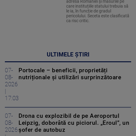
adresa României și măsurile pe
care instituțiile statului trebuia să
le ia, în funcție de gradul
pericolului. Seceta este clasificată
ca risc critic.
ULTIMELE ȘTIRI
07-
Portocale – beneficii, proprietăți
08-
nutriționale și utilizări surprinzătoare
2026
|
17:03
07-
Drona cu explozibil de pe Aeroportul
08-
Leipzig, doborâtă cu piciorul. „Eroul”, un
2026
șofer de autobuz