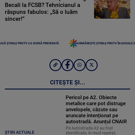
Becali la FCSB? Tehnicianul a
răspuns fabulos: „Să o luăm
sincer!”
UGĂ ȘTIRILE PROTV CA SURSĂ PREFERATĂ
URMĂREȘTE ȘTIRILE PROTV ÎN GOOGLE 
CITEȘTE ȘI...
Pericol pe A2. Obiecte
metalice care pot distruge
anvelopele, căzute sau
aruncate intenționat pe
autostradă. Anunțul CNAIR
Pe Autostrada A2 au fost
ȘTIRI ACTUALE
identificate, în mod repetat,