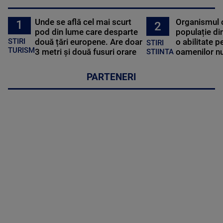
Unde se află cel mai scurt
Organismul 
1
2
pod din lume care desparte
populație di
STIRI
două țări europene. Are doar
o abilitate p
STIRI
TURISM
3 metri și două fusuri orare
oamenilor nu
STIINTA
PARTENERI