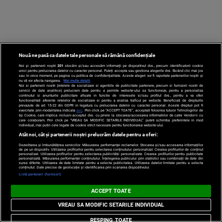
50:53
Nouă ne pasă ca datele tale personale să rămână confidențiale
Noi și partenerii noștri
201
stocăm și/sau accesăm informații pe dispozitivul dvs., precum identificatorii cookie
unici pentru prelucrarea datelor cu caracter personal. Puteți accepta sau gestiona alegerile dvs. făcând clic mai jos
sau în orice moment, pe pagina cu politica de confidențialitate. Aceste alegeri vor fi raportate partenerilor noștri și
nu vă vor afecta navigarea.
Mai multe detalii
Noi si partenerii nostri (retelele de socializare si agentiile de publicitate partenere, precum si furnizorii nostri de
servicii de date analitice) prelucram date pentru a permite website-ului sa functioneze, pentru a personaliza
continutul si anunturile publicitare afisate in functie de interesele si/sau profilul dvs., pentru a va oferi
functionalitati aferente retelelor de socializare si pentru a analiza traficul pe website. Beneficiati de drepturile
prevazute de art. 15-22 din GDPR in legatura cu prelucrarea datelor cu caracter personal. Aceste drepturi pot fi
exercitate prin modalitatea indicata
aici
. Prin click pe “ACCEPT TOATE”, acceptati folosirea tuturor Tehnologiilor de
ALTE ȘTIRI
tip Cookie, care implica inclusiv acceptul dvs. cu privire la stocarea/accesarea informatiilor de catre Vendor-ii cu
care colaboram. Prin click pe “VREAU SA MODIFIC SETARILE INDIVIDUAL” puteti schimba preferintele in mod
individual, mai putin cele legate de cookie strict necesare pentru functionarea website-ului.
Atât noi, cât și partenerii noștri prelucrăm datele pentru a oferi:
(P) Piața fotovoltaică din București
Dezvoltarea și îmbunătățirea serviciilor. Măsurarea performanței reclamelor. Stocarea și/sau accesarea informațiilor
de pe un dispozitiv. Utilizarea profilurilor pentru selectarea conținutului personalizat. Crearea profilurilor de conținut
în 2026: ce se schimbă pentru
personalizat. Utilizarea profilurilor pentru selectarea publicității personalizate. Crearea profilurilor pentru publicitate
personalizată. Măsurarea performanței conținutului. Înțelegerea publicului prin statistici sau combinații de date din
proprietarii de case și firme
surse diferite. Utilizarea de date limitate pentru a selecta publicitatea. Utilizarea datelor limitate pentru a selecta
conținutul. Date precise de geolocație și identificarea prin scanarea dispozitivului.
Listă parteneri (furnizori)
ACCEPT TOATE
VREAU SA MODIFIC SETARILE INDIVIDUAL
IBANI
RESPING TOATE