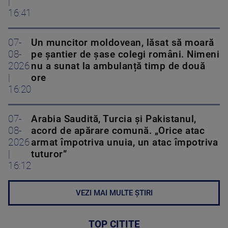
|
16:41
07-
Un muncitor moldovean, lăsat să moară
08-
pe șantier de șase colegi români. Nimeni
2026
nu a sunat la ambulanță timp de două
|
ore
16:20
07-
Arabia Saudită, Turcia și Pakistanul,
08-
acord de apărare comună. „Orice atac
2026
armat împotriva unuia, un atac împotriva
|
tuturor”
16:12
VEZI MAI MULTE ȘTIRI
TOP CITITE