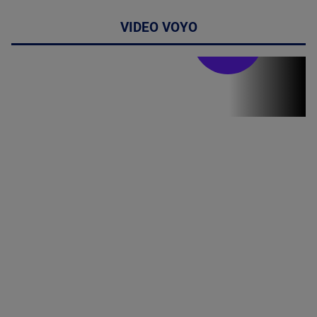
VIDEO VOYO
Stirile PRO TV
Stirile PRO
TV # 13.00 -
07 August
2026
MAI
MULTE
DETALII